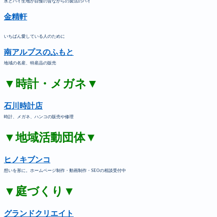
水とパイ生地が自慢の昔ながらの製法のパイ
金精軒
いちばん愛している人のために
南アルプスのふもと
地域の名産、特産品の販売
▼時計・メガネ▼
石川時計店
時計、メガネ、ハンコの販売や修理
▼地域活動団体▼
ヒノキブンコ
想いを形に。ホームページ制作・動画制作・SEOの相談受付中
▼庭づくり▼
グランドクリエイト