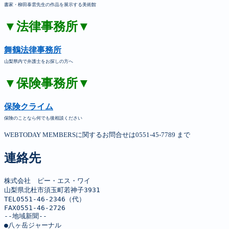
書家・柳田泰雲先生の作品を展示する美術館
▼法律事務所▼
舞鶴法律事務所
山梨県内で弁護士をお探しの方へ
▼保険事務所▼
保険クライム
保険のことなら何でも後相談ください
WEBTODAY MEMBERSに関するお問合せは0551-45-7789 まで
連絡先
株式会社　ピー・エス・ワイ

山梨県北杜市須玉町若神子3931

TEL0551-46-2346（代）

FAX0551-46-2726

--地域新聞--

●八ヶ岳ジャーナル
