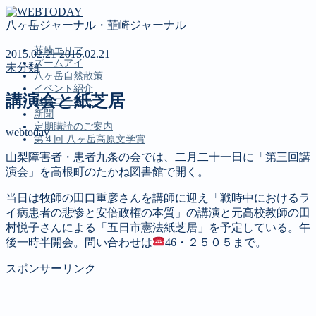
八ヶ岳ジャーナル・韮崎ジャーナル
韮崎エリア
2015.02.21
2015.02.21
ズームアイ
未分類
八ヶ岳自然散策
イベント紹介
講演会と紙芝居
投稿コーナー
新聞
定期購読のご案内
webtoday
第４回 八ヶ岳高原文学賞
山梨障害者・患者九条の会では、二月二十一日に「第三回講
演会」を高根町のたかね図書館で開く。
MENU
当日は牧師の田口重彦さんを講師に迎え「戦時中におけるラ
韮崎エリア
イ病患者の悲惨と安倍政権の本質」の講演と元高校教師の田
ズームアイ
村悦子さんによる「五日市憲法紙芝居」を予定している。午
八ヶ岳自然散策
後一時半開会。問い合わせは
46・２５０５まで。
イベント紹介
投稿コーナー
スポンサーリンク
新聞
定期購読のご案内
第４回 八ヶ岳高原文学賞