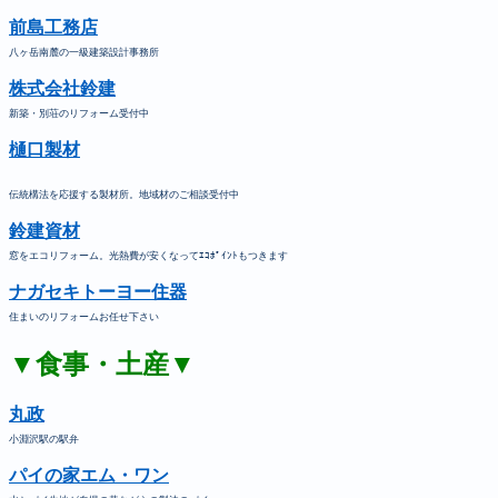
前島工務店
八ヶ岳南麓の一級建築設計事務所
株式会社鈴建
新築・別荘のリフォーム受付中
樋口製材
伝統構法を応援する製材所。地域材のご相談受付中
鈴建資材
窓をエコリフォーム。光熱費が安くなってｴｺﾎﾟｲﾝﾄもつきます
ナガセキトーヨー住器
住まいのリフォームお任せ下さい
▼食事・土産▼
丸政
小淵沢駅の駅弁
パイの家エム・ワン