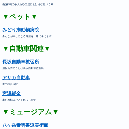
山(森林)の手入れや自然にとけ込む庭づくり
▼ペット▼
みどり湖動物病院
みんなが幸せになる方法を一緒に考えます
▼自動車関連▼
長坂自動車教習所
運転免許のことは長坂自動車教習所
アサカ自動車
車の総合病院
宮澤鈑金
車のお悩みごとを解決します
▼ミュージアム▼
八ヶ岳泰雲書道美術館