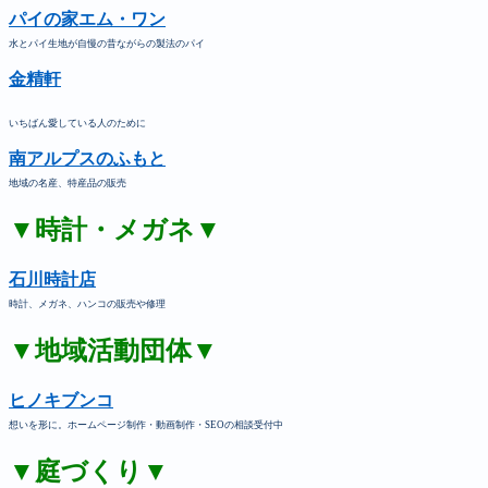
パイの家エム・ワン
水とパイ生地が自慢の昔ながらの製法のパイ
金精軒
いちばん愛している人のために
南アルプスのふもと
地域の名産、特産品の販売
▼時計・メガネ▼
石川時計店
時計、メガネ、ハンコの販売や修理
▼地域活動団体▼
ヒノキブンコ
想いを形に。ホームページ制作・動画制作・SEOの相談受付中
▼庭づくり▼