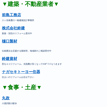
▼建築・不動産業者▼
前島工務店
八ヶ岳南麓の一級建築設計事務所
株式会社鈴建
新築・別荘のリフォーム受付中
樋口製材
伝統構法を応援する製材所。地域材のご相談受付中
鈴建資材
窓をエコリフォーム。光熱費が安くなってｴｺﾎﾟｲﾝﾄもつきます
ナガセキトーヨー住器
住まいのリフォームお任せ下さい
▼食事・土産▼
丸政
小淵沢駅の駅弁