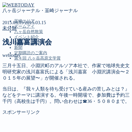
八ヶ岳ジャーナル・韮崎ジャーナル
韮崎エリア
2015.03.15
2015.03.15
ズームアイ
未分類
八ヶ岳自然散策
イベント紹介
浅川嘉富講演会
投稿コーナー
新聞
定期購読のご案内
webtoday
第４回 八ヶ岳高原文学賞
三月十五日、小淵沢町のアルソア本社で、作家で地球先史文
明研究家の浅川嘉富氏による「浅川嘉富 小淵沢講演会〜２
MENU
０１５年の展望〜」が開催される。
韮崎エリア
当日は、『我々人類を待ち受けている産みの苦しみとは？』
ズームアイ
などをテーマに講演する。午後一時開場で、参加費は予約三
八ヶ岳自然散策
千円（高校生は千円）。問い合わせは☎36・５０８０まで。
イベント紹介
投稿コーナー
スポンサーリンク
新聞
定期購読のご案内
第４回 八ヶ岳高原文学賞