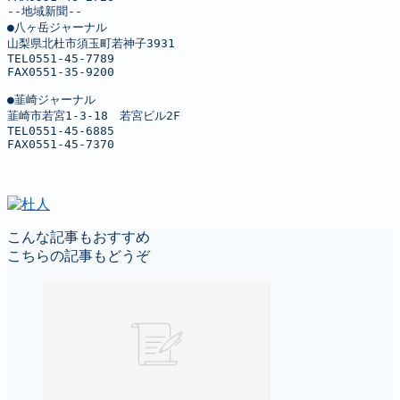
--地域新聞--

●八ヶ岳ジャーナル

山梨県北杜市須玉町若神子3931

TEL0551-45-7789

FAX0551-35-9200

●韮崎ジャーナル

韮崎市若宮1-3-18　若宮ビル2F

TEL0551-45-6885

FAX0551-45-7370
こんな記事もおすすめ
こちらの記事もどうぞ