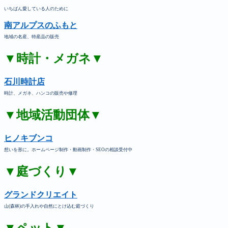
いちばん愛している人のために
南アルプスのふもと
地域の名産、特産品の販売
▼時計・メガネ▼
石川時計店
時計、メガネ、ハンコの販売や修理
▼地域活動団体▼
ヒノキブンコ
想いを形に。ホームページ制作・動画制作・SEOの相談受付中
▼庭づくり▼
グランドクリエイト
山(森林)の手入れや自然にとけ込む庭づくり
▼ペット▼