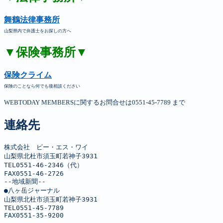
舞鶴法律事務所
山梨県内で弁護士をお探しの方へ
▼保険事務所▼
保険クライム
保険のことなら何でも後相談ください
WEBTODAY MEMBERSに関するお問合せは0551-45-7789 まで
連絡先
株式会社　ピー・エス・ワイ

山梨県北杜市須玉町若神子3931

TEL0551-46-2346（代）

FAX0551-46-2726

--地域新聞--

●八ヶ岳ジャーナル

山梨県北杜市須玉町若神子3931

TEL0551-45-7789

FAX0551-35-9200
