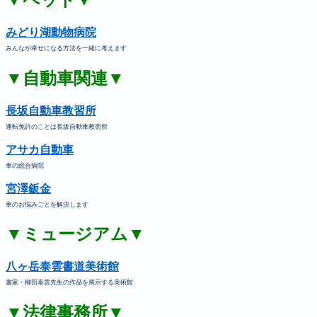
みどり湖動物病院
みんなが幸せになる方法を一緒に考えます
▼自動車関連▼
長坂自動車教習所
運転免許のことは長坂自動車教習所
アサカ自動車
車の総合病院
宮澤鈑金
車のお悩みごとを解決します
▼ミュージアム▼
八ヶ岳泰雲書道美術館
書家・柳田泰雲先生の作品を展示する美術館
▼法律事務所▼