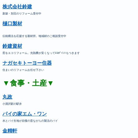
株式会社鈴建
新築・別荘のリフォーム受付中
樋口製材
伝統構法を応援する製材所。地域材のご相談受付中
鈴建資材
窓をエコリフォーム。光熱費が安くなってｴｺﾎﾟｲﾝﾄもつきます
ナガセキトーヨー住器
住まいのリフォームお任せ下さい
▼食事・土産▼
丸政
小淵沢駅の駅弁
パイの家エム・ワン
水とパイ生地が自慢の昔ながらの製法のパイ
金精軒