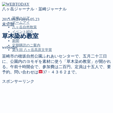
八ヶ岳ジャーナル・韮崎ジャーナル
韮崎エリア
2015.05.23
2015.05.23
ズームアイ
未分類
八ヶ岳自然散策
イベント紹介
草木染め教室
投稿コーナー
新聞
定期購読のご案内
webtoday
第４回 八ヶ岳高原文学賞
韮崎市の穂坂自然公園ふれあいセンターで、五月二十三日
に、公園内のヨモギを素材に使う「草木染め教室」が開かれ
MENU
る。午前十時開会で、参加費は二百円。定員は十五人で、要
予約。問い合わせは
37・４３６２まで。
韮崎エリア
ズームアイ
スポンサーリンク
八ヶ岳自然散策
イベント紹介
投稿コーナー
新聞
定期購読のご案内
第４回 八ヶ岳高原文学賞