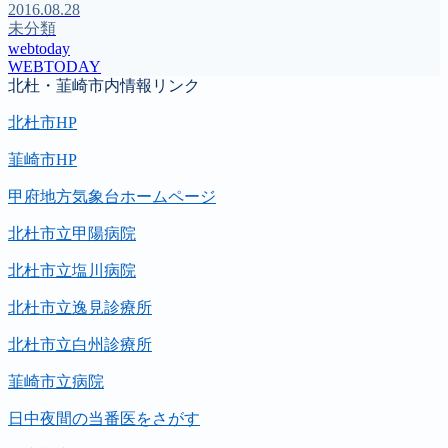
2016.08.28
未分類
webtoday
WEBTODAY
北杜・韮崎市内情報リンク
北杜市HP
韮崎市HP
甲府地方気象台ホームページ
北杜市立甲陽病院
北杜市立塩川病院
北杜市立逸見診療所
北杜市立白州診療所
韮崎市立病院
日中夜間の当番医をさがす