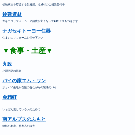
伝統構法を応援する製材所。地域材のご相談受付中
鈴建資材
窓をエコリフォーム。光熱費が安くなってｴｺﾎﾟｲﾝﾄもつきます
ナガセキトーヨー住器
住まいのリフォームお任せ下さい
▼食事・土産▼
丸政
小淵沢駅の駅弁
パイの家エム・ワン
水とパイ生地が自慢の昔ながらの製法のパイ
金精軒
いちばん愛している人のために
南アルプスのふもと
地域の名産、特産品の販売