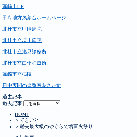
韮崎市HP
甲府地方気象台ホームページ
北杜市立甲陽病院
北杜市立塩川病院
北杜市立逸見診療所
北杜市立白州診療所
韮崎市立病院
日中夜間の当番医をさがす
過去記事
過去記事
HOME
＞
できごと
＞
過去最大級のやぐらで増富火祭り