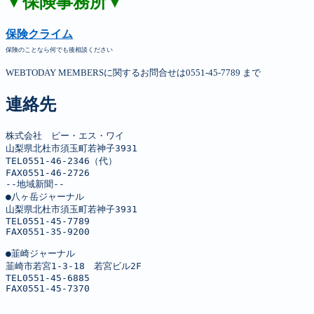
▼保険事務所▼
保険クライム
保険のことなら何でも後相談ください
WEBTODAY MEMBERSに関するお問合せは0551-45-7789 まで
連絡先
株式会社　ピー・エス・ワイ

山梨県北杜市須玉町若神子3931

TEL0551-46-2346（代）

FAX0551-46-2726

--地域新聞--

●八ヶ岳ジャーナル

山梨県北杜市須玉町若神子3931

TEL0551-45-7789

FAX0551-35-9200

●韮崎ジャーナル

韮崎市若宮1-3-18　若宮ビル2F

TEL0551-45-6885

FAX0551-45-7370