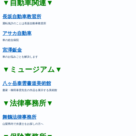
▼自動車関連▼
長坂自動車教習所
運転免許のことは長坂自動車教習所
アサカ自動車
車の総合病院
宮澤鈑金
車のお悩みごとを解決します
▼ミュージアム▼
八ヶ岳泰雲書道美術館
書家・柳田泰雲先生の作品を展示する美術館
▼法律事務所▼
舞鶴法律事務所
山梨県内で弁護士をお探しの方へ