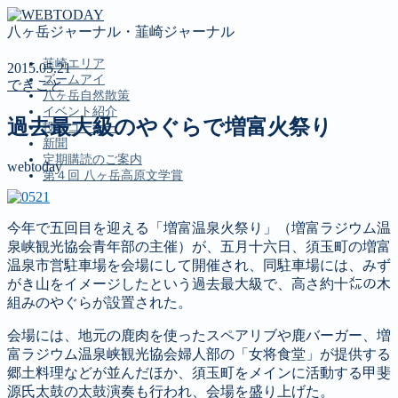
八ヶ岳ジャーナル・韮崎ジャーナル
韮崎エリア
2015.05.21
ズームアイ
できごと
八ヶ岳自然散策
イベント紹介
過去最大級のやぐらで増富火祭り
投稿コーナー
新聞
定期購読のご案内
webtoday
第４回 八ヶ岳高原文学賞
今年で五回目を迎える「増富温泉火祭り」（増富ラジウム温
MENU
泉峡観光協会青年部の主催）が、五月十六日、須玉町の増富
韮崎エリア
温泉市営駐車場を会場にして開催され、同駐車場には、みず
ズームアイ
がき山をイメージしたという過去最大級で、高さ約十㍍の木
八ヶ岳自然散策
組みのやぐらが設置された。
イベント紹介
会場には、地元の鹿肉を使ったスペアリブや鹿バーガー、増
投稿コーナー
富ラジウム温泉峡観光協会婦人部の「女将食堂」が提供する
新聞
郷土料理などが並んだほか、須玉町をメインに活動する甲斐
定期購読のご案内
源氏太鼓の太鼓演奏も行われ、会場を盛り上げた。
第４回 八ヶ岳高原文学賞