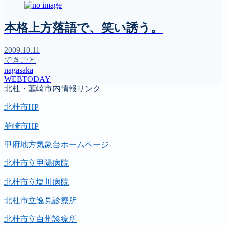
本格上方落語で、笑い誘う。
2009.10.11
できごと
nagasaka
WEBTODAY
北杜・韮崎市内情報リンク
北杜市HP
韮崎市HP
甲府地方気象台ホームページ
北杜市立甲陽病院
北杜市立塩川病院
北杜市立逸見診療所
北杜市立白州診療所