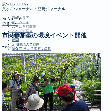
八ヶ岳ジャーナル・韮崎ジャーナル
韮崎エリア
2015.07.19
ズームアイ
できごと
八ヶ岳自然散策
イベント紹介
市民参加型の環境イベント開催
投稿コーナー
新聞
定期購読のご案内
webtoday
第４回 八ヶ岳高原文学賞
MENU
韮崎エリア
ズームアイ
八ヶ岳自然散策
イベント紹介
投稿コーナー
新聞
定期購読のご案内
第４回 八ヶ岳高原文学賞