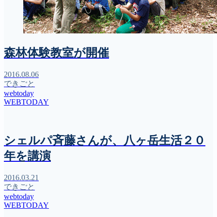
森林体験教室が開催
2016.08.06
できごと
webtoday
WEBTODAY
シェルパ斉藤さんが、八ヶ岳生活２０
年を講演
2016.03.21
できごと
webtoday
WEBTODAY