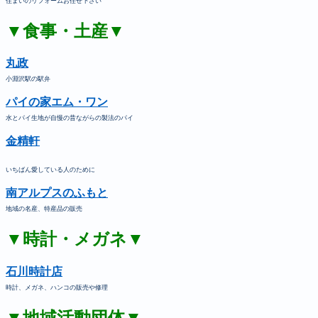
住まいのリフォームお任せ下さい
▼食事・土産▼
丸政
小淵沢駅の駅弁
パイの家エム・ワン
水とパイ生地が自慢の昔ながらの製法のパイ
金精軒
いちばん愛している人のために
南アルプスのふもと
地域の名産、特産品の販売
▼時計・メガネ▼
石川時計店
時計、メガネ、ハンコの販売や修理