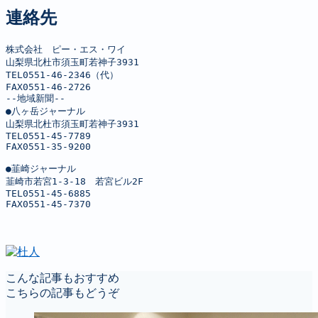
連絡先
株式会社　ピー・エス・ワイ

山梨県北杜市須玉町若神子3931

TEL0551-46-2346（代）

FAX0551-46-2726

--地域新聞--

●八ヶ岳ジャーナル

山梨県北杜市須玉町若神子3931

TEL0551-45-7789

FAX0551-35-9200

●韮崎ジャーナル

韮崎市若宮1-3-18　若宮ビル2F

TEL0551-45-6885

FAX0551-45-7370
こんな記事もおすすめ
こちらの記事もどうぞ