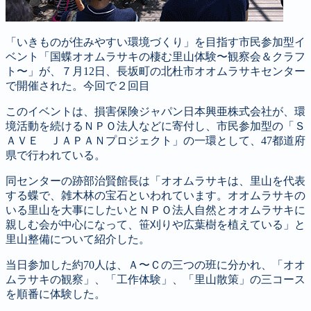
「いきものが住みやすい環境づくり」を目指す市民参加型イ
ベント「国蝶オオムラサキの棲む里山体験〜観察会＆クラフ
ト〜」が、７月12日、長坂町の北杜市オオムラサキセンター
で開催された。今回で２回目
このイベントは、損害保険ジャパン日本興亜株式会社が、環
境活動を続けるＮＰＯ法人などに寄付し、市民参加型の「Ｓ
ＡＶＥ ＪＡＰＡＮプロジェクト」の一環として、47都道府
県で行われている。
同センターの跡部治賢館長は「オオムラサキは、里山を代表
する蝶で、雑木林の宝石といわれています。オオムラサキの
いる里山を大事にしたいとＮＰＯ法人自然とオオムラサキに
親しむ会が中心になって、笹刈りや広葉樹を植えている」と
里山整備について紹介した。
当日参加した約70人は、Ａ〜Ｃの三つの班に分かれ、「オオ
ムラサキの観察」、「工作体験」、「里山散策」の三コース
を順番に体験した。