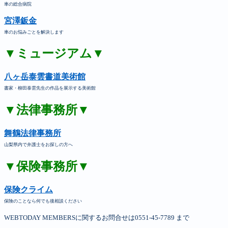
車の総合病院
宮澤鈑金
車のお悩みごとを解決します
▼ミュージアム▼
八ヶ岳泰雲書道美術館
書家・柳田泰雲先生の作品を展示する美術館
▼法律事務所▼
舞鶴法律事務所
山梨県内で弁護士をお探しの方へ
▼保険事務所▼
保険クライム
保険のことなら何でも後相談ください
WEBTODAY MEMBERSに関するお問合せは0551-45-7789 まで