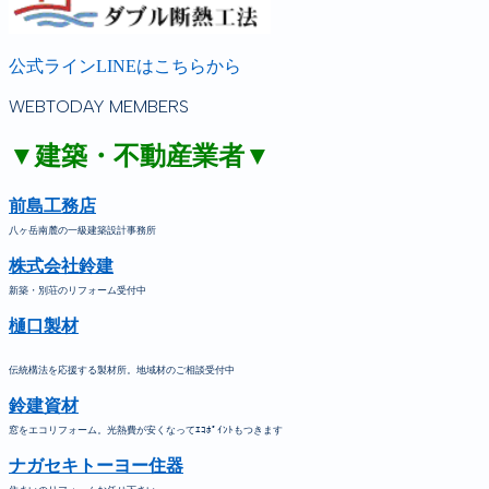
公式ラインLINEはこちらから
WEBTODAY MEMBERS
▼建築・不動産業者▼
前島工務店
八ヶ岳南麓の一級建築設計事務所
株式会社鈴建
新築・別荘のリフォーム受付中
樋口製材
伝統構法を応援する製材所。地域材のご相談受付中
鈴建資材
窓をエコリフォーム。光熱費が安くなってｴｺﾎﾟｲﾝﾄもつきます
ナガセキトーヨー住器