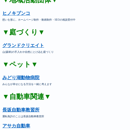
▼地域活動団体▼
ヒノキブンコ
想いを形に。ホームページ制作・動画制作・SEOの相談受付中
▼庭づくり▼
グランドクリエイト
山(森林)の手入れや自然にとけ込む庭づくり
▼ペット▼
みどり湖動物病院
みんなが幸せになる方法を一緒に考えます
▼自動車関連▼
長坂自動車教習所
運転免許のことは長坂自動車教習所
アサカ自動車