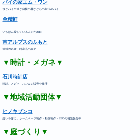
パイの家エム・ワン
水とパイ生地が自慢の昔ながらの製法のパイ
金精軒
いちばん愛している人のために
南アルプスのふもと
地域の名産、特産品の販売
▼時計・メガネ▼
石川時計店
時計、メガネ、ハンコの販売や修理
▼地域活動団体▼
ヒノキブンコ
想いを形に。ホームページ制作・動画制作・SEOの相談受付中
▼庭づくり▼