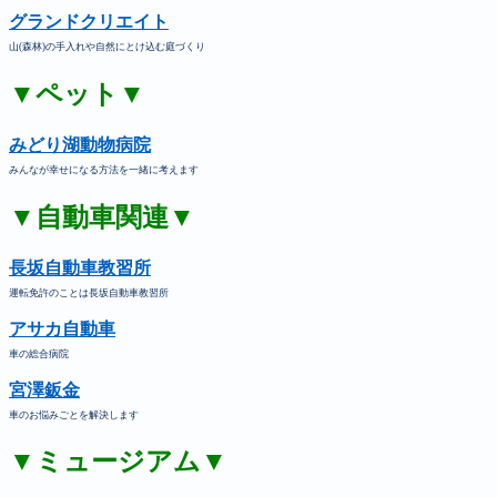
グランドクリエイト
山(森林)の手入れや自然にとけ込む庭づくり
▼ペット▼
みどり湖動物病院
みんなが幸せになる方法を一緒に考えます
▼自動車関連▼
長坂自動車教習所
運転免許のことは長坂自動車教習所
アサカ自動車
車の総合病院
宮澤鈑金
車のお悩みごとを解決します
▼ミュージアム▼