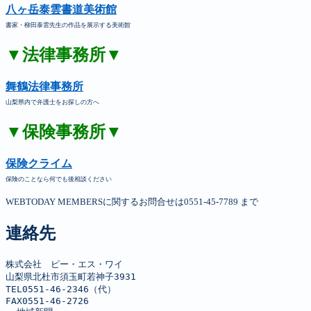
八ヶ岳泰雲書道美術館
書家・柳田泰雲先生の作品を展示する美術館
▼法律事務所▼
舞鶴法律事務所
山梨県内で弁護士をお探しの方へ
▼保険事務所▼
保険クライム
保険のことなら何でも後相談ください
WEBTODAY MEMBERSに関するお問合せは0551-45-7789 まで
連絡先
株式会社　ピー・エス・ワイ

山梨県北杜市須玉町若神子3931

TEL0551-46-2346（代）

FAX0551-46-2726
