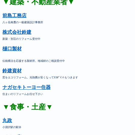
▼建築・不動産業者▼
前島工務店
八ヶ岳南麓の一級建築設計事務所
株式会社鈴建
新築・別荘のリフォーム受付中
樋口製材
伝統構法を応援する製材所。地域材のご相談受付中
鈴建資材
窓をエコリフォーム。光熱費が安くなってｴｺﾎﾟｲﾝﾄもつきます
ナガセキトーヨー住器
住まいのリフォームお任せ下さい
▼食事・土産▼
丸政
小淵沢駅の駅弁