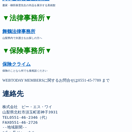
書家・柳田泰雲先生の作品を展示する美術館
▼法律事務所▼
舞鶴法律事務所
山梨県内で弁護士をお探しの方へ
▼保険事務所▼
保険クライム
保険のことなら何でも後相談ください
WEBTODAY MEMBERSに関するお問合せは0551-45-7789 まで
連絡先
株式会社　ピー・エス・ワイ

山梨県北杜市須玉町若神子3931

TEL0551-46-2346（代）

FAX0551-46-2726

--地域新聞--
