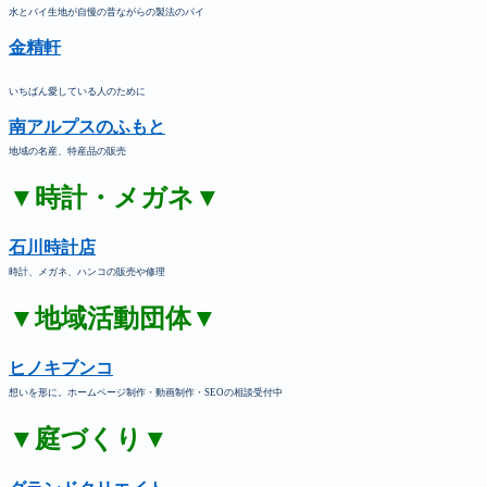
水とパイ生地が自慢の昔ながらの製法のパイ
金精軒
いちばん愛している人のために
南アルプスのふもと
地域の名産、特産品の販売
▼時計・メガネ▼
石川時計店
時計、メガネ、ハンコの販売や修理
▼地域活動団体▼
ヒノキブンコ
想いを形に。ホームページ制作・動画制作・SEOの相談受付中
▼庭づくり▼