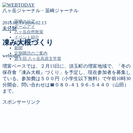
八ヶ岳ジャーナル・韮崎ジャーナル
韮崎エリア
2016.02.13
2016.02.13
ズームアイ
未分類
八ヶ岳自然散策
イベント紹介
凍み大根づくり
投稿コーナー
新聞
定期購読のご案内
webtoday
第４回 八ヶ岳高原文学賞
増富ベースでは、２月13日に、須玉町の増富地域で、「冬の
保存食『凍み大根』づくり」を予定し、現在参加者を募集し
MENU
ている。参加費は５００円（小学生以下無料）で午前10時30
分開会。問い合わせは☎０８０‐４１９６‐５４４０（山田）
韮崎エリア
まで。
ズームアイ
八ヶ岳自然散策
スポンサーリンク
イベント紹介
投稿コーナー
新聞
定期購読のご案内
第４回 八ヶ岳高原文学賞