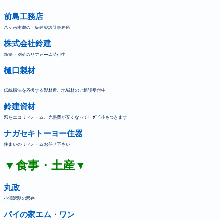
前島工務店
八ヶ岳南麓の一級建築設計事務所
株式会社鈴建
新築・別荘のリフォーム受付中
樋口製材
伝統構法を応援する製材所。地域材のご相談受付中
鈴建資材
窓をエコリフォーム。光熱費が安くなってｴｺﾎﾟｲﾝﾄもつきます
ナガセキトーヨー住器
住まいのリフォームお任せ下さい
▼食事・土産▼
丸政
小淵沢駅の駅弁
パイの家エム・ワン