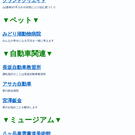
グランドクリエイト
山(森林)の手入れや自然にとけ込む庭づくり
▼ペット▼
みどり湖動物病院
みんなが幸せになる方法を一緒に考えます
▼自動車関連▼
長坂自動車教習所
運転免許のことは長坂自動車教習所
アサカ自動車
車の総合病院
宮澤鈑金
車のお悩みごとを解決します
▼ミュージアム▼
八ヶ岳泰雲書道美術館