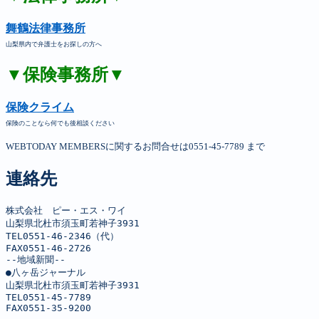
舞鶴法律事務所
山梨県内で弁護士をお探しの方へ
▼保険事務所▼
保険クライム
保険のことなら何でも後相談ください
WEBTODAY MEMBERSに関するお問合せは0551-45-7789 まで
連絡先
株式会社　ピー・エス・ワイ

山梨県北杜市須玉町若神子3931

TEL0551-46-2346（代）

FAX0551-46-2726

--地域新聞--

●八ヶ岳ジャーナル

山梨県北杜市須玉町若神子3931

TEL0551-45-7789

FAX0551-35-9200
