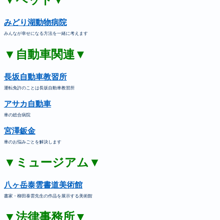
みどり湖動物病院
みんなが幸せになる方法を一緒に考えます
▼自動車関連▼
長坂自動車教習所
運転免許のことは長坂自動車教習所
アサカ自動車
車の総合病院
宮澤鈑金
車のお悩みごとを解決します
▼ミュージアム▼
八ヶ岳泰雲書道美術館
書家・柳田泰雲先生の作品を展示する美術館
▼法律事務所▼