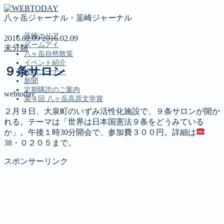
八ヶ岳ジャーナル・韮崎ジャーナル
韮崎エリア
2016.02.09
2016.02.09
ズームアイ
未分類
八ヶ岳自然散策
イベント紹介
９条サロン
投稿コーナー
新聞
定期購読のご案内
webtoday
第４回 八ヶ岳高原文学賞
２月９日、大泉町のいずみ活性化施設で、９条サロンが開か
れる。テーマは「世界は日本国憲法９条をどうみている
MENU
か」。午後１時30分開会で、参加費３００円。詳細は
38・０２０５まで。
韮崎エリア
ズームアイ
スポンサーリンク
八ヶ岳自然散策
イベント紹介
投稿コーナー
新聞
定期購読のご案内
第４回 八ヶ岳高原文学賞