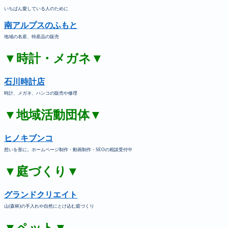
いちばん愛している人のために
南アルプスのふもと
地域の名産、特産品の販売
▼時計・メガネ▼
石川時計店
時計、メガネ、ハンコの販売や修理
▼地域活動団体▼
ヒノキブンコ
想いを形に。ホームページ制作・動画制作・SEOの相談受付中
▼庭づくり▼
グランドクリエイト
山(森林)の手入れや自然にとけ込む庭づくり
▼ペット▼