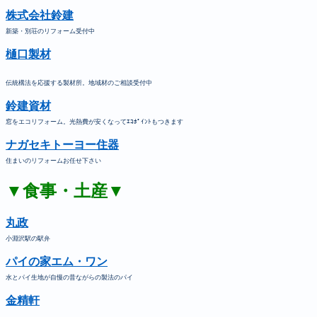
株式会社鈴建
新築・別荘のリフォーム受付中
樋口製材
伝統構法を応援する製材所。地域材のご相談受付中
鈴建資材
窓をエコリフォーム。光熱費が安くなってｴｺﾎﾟｲﾝﾄもつきます
ナガセキトーヨー住器
住まいのリフォームお任せ下さい
▼食事・土産▼
丸政
小淵沢駅の駅弁
パイの家エム・ワン
水とパイ生地が自慢の昔ながらの製法のパイ
金精軒