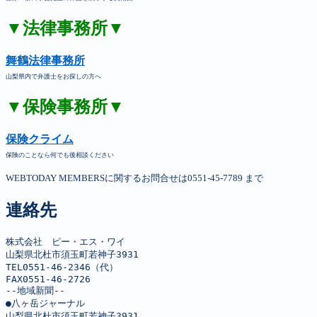
▼法律事務所▼
舞鶴法律事務所
山梨県内で弁護士をお探しの方へ
▼保険事務所▼
保険クライム
保険のことなら何でも後相談ください
WEBTODAY MEMBERSに関するお問合せは0551-45-7789 まで
連絡先
株式会社　ピー・エス・ワイ

山梨県北杜市須玉町若神子3931

TEL0551-46-2346（代）

FAX0551-46-2726

--地域新聞--

●八ヶ岳ジャーナル

山梨県北杜市須玉町若神子3931
