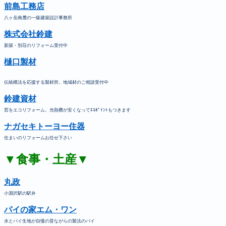
前島工務店
八ヶ岳南麓の一級建築設計事務所
株式会社鈴建
新築・別荘のリフォーム受付中
樋口製材
伝統構法を応援する製材所。地域材のご相談受付中
鈴建資材
窓をエコリフォーム。光熱費が安くなってｴｺﾎﾟｲﾝﾄもつきます
ナガセキトーヨー住器
住まいのリフォームお任せ下さい
▼食事・土産▼
丸政
小淵沢駅の駅弁
パイの家エム・ワン
水とパイ生地が自慢の昔ながらの製法のパイ