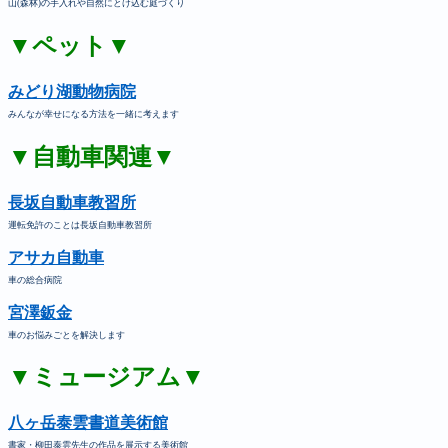
山(森林)の手入れや自然にとけ込む庭づくり
▼ペット▼
みどり湖動物病院
みんなが幸せになる方法を一緒に考えます
▼自動車関連▼
長坂自動車教習所
運転免許のことは長坂自動車教習所
アサカ自動車
車の総合病院
宮澤鈑金
車のお悩みごとを解決します
▼ミュージアム▼
八ヶ岳泰雲書道美術館
書家・柳田泰雲先生の作品を展示する美術館