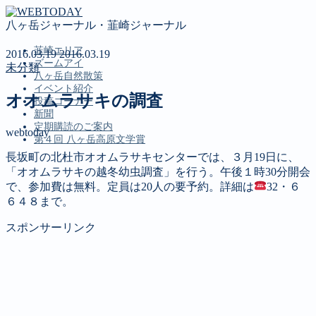
八ヶ岳ジャーナル・韮崎ジャーナル
韮崎エリア
2016.03.19
2016.03.19
ズームアイ
未分類
八ヶ岳自然散策
イベント紹介
オオムラサキの調査
投稿コーナー
新聞
定期購読のご案内
webtoday
第４回 八ヶ岳高原文学賞
長坂町の北杜市オオムラサキセンターでは、３月19日に、
「オオムラサキの越冬幼虫調査」を行う。午後１時30分開会
MENU
で、参加費は無料。定員は20人の要予約。詳細は
32・６
６４８まで。
韮崎エリア
ズームアイ
スポンサーリンク
八ヶ岳自然散策
イベント紹介
投稿コーナー
新聞
定期購読のご案内
第４回 八ヶ岳高原文学賞