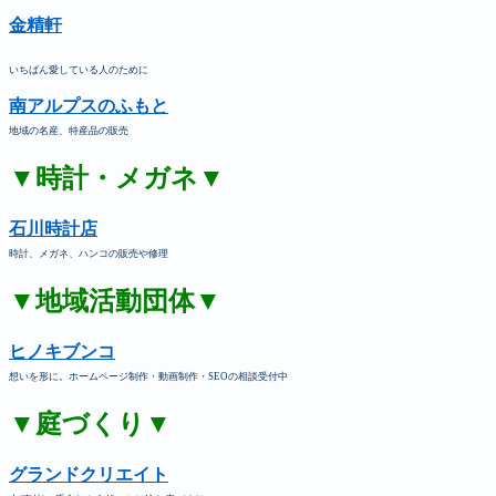
金精軒
いちばん愛している人のために
南アルプスのふもと
地域の名産、特産品の販売
▼時計・メガネ▼
石川時計店
時計、メガネ、ハンコの販売や修理
▼地域活動団体▼
ヒノキブンコ
想いを形に。ホームページ制作・動画制作・SEOの相談受付中
▼庭づくり▼
グランドクリエイト