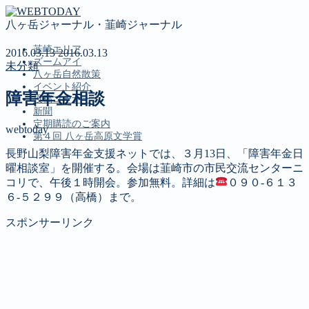
八ヶ岳ジャーナル・韮崎ジャーナル
韮崎エリア
2016.03.13
2016.03.13
ズームアイ
未分類
八ヶ岳自然散策
イベント紹介
障害年金相談
投稿コーナー
新聞
定期購読のご案内
webtoday
第４回 八ヶ岳高原文学賞
長野山梨障害年金支援ネットでは、３月13日、「障害年金日
曜相談室」を開催する。会場は韮崎市の市民交流センターニ
MENU
コリで、午後１時開会。参加無料。詳細は
０９０‐６１３
６‐５２９９（高橋）まで。
韮崎エリア
ズームアイ
スポンサーリンク
八ヶ岳自然散策
イベント紹介
投稿コーナー
新聞
定期購読のご案内
第４回 八ヶ岳高原文学賞