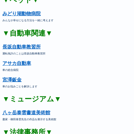
みどり湖動物病院
みんなが幸せになる方法を一緒に考えます
▼自動車関連▼
長坂自動車教習所
運転免許のことは長坂自動車教習所
アサカ自動車
車の総合病院
宮澤鈑金
車のお悩みごとを解決します
▼ミュージアム▼
八ヶ岳泰雲書道美術館
書家・柳田泰雲先生の作品を展示する美術館
▼法律事務所▼