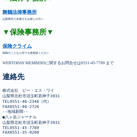
舞鶴法律事務所
山梨県内で弁護士をお探しの方へ
▼保険事務所▼
保険クライム
保険のことなら何でも後相談ください
WEBTODAY MEMBERSに関するお問合せは0551-45-7789 まで
連絡先
株式会社　ピー・エス・ワイ

山梨県北杜市須玉町若神子3931

TEL0551-46-2346（代）

FAX0551-46-2726

--地域新聞--

●八ヶ岳ジャーナル

山梨県北杜市須玉町若神子3931

TEL0551-45-7789

FAX0551-35-9200
