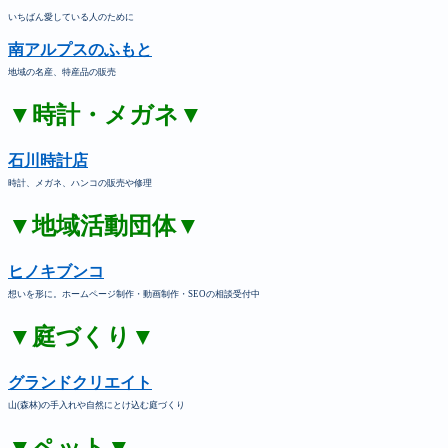
いちばん愛している人のために
南アルプスのふもと
地域の名産、特産品の販売
▼時計・メガネ▼
石川時計店
時計、メガネ、ハンコの販売や修理
▼地域活動団体▼
ヒノキブンコ
想いを形に。ホームページ制作・動画制作・SEOの相談受付中
▼庭づくり▼
グランドクリエイト
山(森林)の手入れや自然にとけ込む庭づくり
▼ペット▼