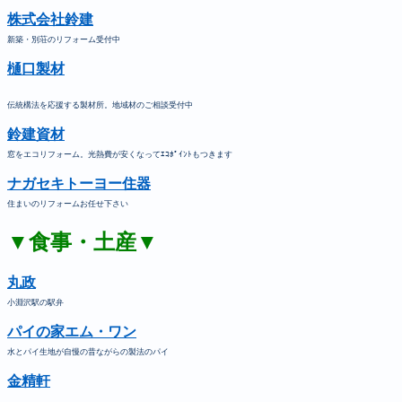
株式会社鈴建
新築・別荘のリフォーム受付中
樋口製材
伝統構法を応援する製材所。地域材のご相談受付中
鈴建資材
窓をエコリフォーム。光熱費が安くなってｴｺﾎﾟｲﾝﾄもつきます
ナガセキトーヨー住器
住まいのリフォームお任せ下さい
▼食事・土産▼
丸政
小淵沢駅の駅弁
パイの家エム・ワン
水とパイ生地が自慢の昔ながらの製法のパイ
金精軒