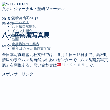
八ヶ岳ジャーナル・韮崎ジャーナル
韮崎エリア
2016.06.13
2016.06.13
ズームアイ
未分類
八ヶ岳自然散策
イベント紹介
八ヶ岳南麓写真展
投稿コーナー
新聞
定期購読のご案内
webtoday
第４回 八ヶ岳高原文学賞
全日本写真連盟北杜支部では、６月１日〜13日まで、高根町
MENU
清里の県立八ヶ岳自然ふれあいセンターで「八ヶ岳南麓写真
展」を開催する。問い合わせは
32・２１０５まで。
韮崎エリア
ズームアイ
スポンサーリンク
八ヶ岳自然散策
イベント紹介
投稿コーナー
新聞
定期購読のご案内
第４回 八ヶ岳高原文学賞