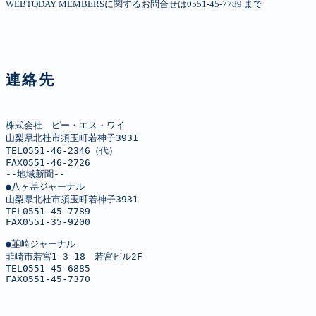
WEBTODAY MEMBERSに関するお問合せは0551-45-7789 まで
連絡先
株式会社　ピー・エス・ワイ

山梨県北杜市須玉町若神子3931

TEL0551-46-2346（代）

FAX0551-46-2726

--地域新聞--

●八ヶ岳ジャーナル

山梨県北杜市須玉町若神子3931

TEL0551-45-7789

FAX0551-35-9200

●韮崎ジャーナル

韮崎市若宮1-3-18　若宮ビル2F

TEL0551-45-6885

FAX0551-45-7370