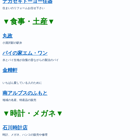
ナガセキトーヨー住器
住まいのリフォームお任せ下さい
▼食事・土産▼
丸政
小淵沢駅の駅弁
パイの家エム・ワン
水とパイ生地が自慢の昔ながらの製法のパイ
金精軒
いちばん愛している人のために
南アルプスのふもと
地域の名産、特産品の販売
▼時計・メガネ▼
石川時計店
時計、メガネ、ハンコの販売や修理