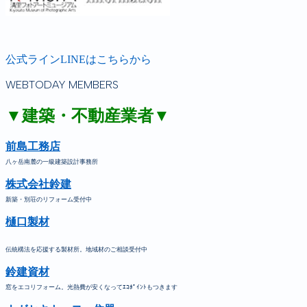
公式ラインLINEはこちらから
WEBTODAY MEMBERS
▼建築・不動産業者▼
前島工務店
八ヶ岳南麓の一級建築設計事務所
株式会社鈴建
新築・別荘のリフォーム受付中
樋口製材
伝統構法を応援する製材所。地域材のご相談受付中
鈴建資材
窓をエコリフォーム。光熱費が安くなってｴｺﾎﾟｲﾝﾄもつきます