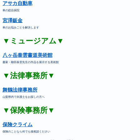
アサカ自動車
車の総合病院
宮澤鈑金
車のお悩みごとを解決します
▼ミュージアム▼
八ヶ岳泰雲書道美術館
書家・柳田泰雲先生の作品を展示する美術館
▼法律事務所▼
舞鶴法律事務所
山梨県内で弁護士をお探しの方へ
▼保険事務所▼
保険クライム
保険のことなら何でも後相談ください