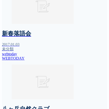
新春落語会
2017.01.03
未分類
webtoday
WEBTODAY
八ヶ岳自然クラブ