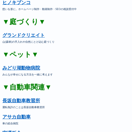
ヒノキブンコ
想いを形に。ホームページ制作・動画制作・SEOの相談受付中
▼庭づくり▼
グランドクリエイト
山(森林)の手入れや自然にとけ込む庭づくり
▼ペット▼
みどり湖動物病院
みんなが幸せになる方法を一緒に考えます
▼自動車関連▼
長坂自動車教習所
運転免許のことは長坂自動車教習所
アサカ自動車
車の総合病院