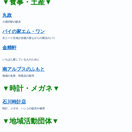
▼食事・土産▼
丸政
小淵沢駅の駅弁
パイの家エム・ワン
水とパイ生地が自慢の昔ながらの製法のパイ
金精軒
いちばん愛している人のために
南アルプスのふもと
地域の名産、特産品の販売
▼時計・メガネ▼
石川時計店
時計、メガネ、ハンコの販売や修理
▼地域活動団体▼