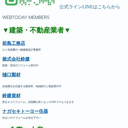
公式ラインLINEはこちらから
WEBTODAY MEMBERS
▼建築・不動産業者▼
前島工務店
八ヶ岳南麓の一級建築設計事務所
株式会社鈴建
新築・別荘のリフォーム受付中
樋口製材
伝統構法を応援する製材所。地域材のご相談受付中
鈴建資材
窓をエコリフォーム。光熱費が安くなってｴｺﾎﾟｲﾝﾄもつきます
ナガセキトーヨー住器
住まいのリフォームお任せ下さい