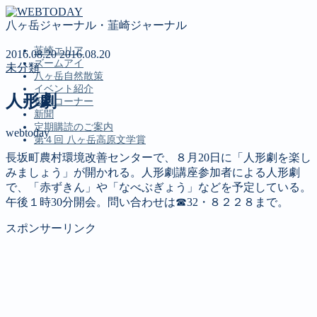
八ヶ岳ジャーナル・韮崎ジャーナル
韮崎エリア
2016.08.20
2016.08.20
ズームアイ
未分類
八ヶ岳自然散策
イベント紹介
人形劇
投稿コーナー
新聞
定期購読のご案内
webtoday
第４回 八ヶ岳高原文学賞
長坂町農村環境改善センターで、８月20日に「人形劇を楽し
みましょう」が開かれる。人形劇講座参加者による人形劇
MENU
で、「赤ずきん」や「なべぶぎょう」などを予定している。
午後１時30分開会。問い合わせは☎32・８２２８まで。
韮崎エリア
ズームアイ
スポンサーリンク
八ヶ岳自然散策
イベント紹介
投稿コーナー
新聞
定期購読のご案内
第４回 八ヶ岳高原文学賞