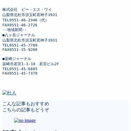
株式会社　ピー・エス・ワイ

山梨県北杜市須玉町若神子3931

TEL0551-46-2346（代）

FAX0551-46-2726

--地域新聞--

●八ヶ岳ジャーナル

山梨県北杜市須玉町若神子3931

TEL0551-45-7789

FAX0551-35-9200

●韮崎ジャーナル

韮崎市若宮1-3-18　若宮ビル2F

TEL0551-45-6885

FAX0551-45-7370
こんな記事もおすすめ
こちらの記事もどうぞ