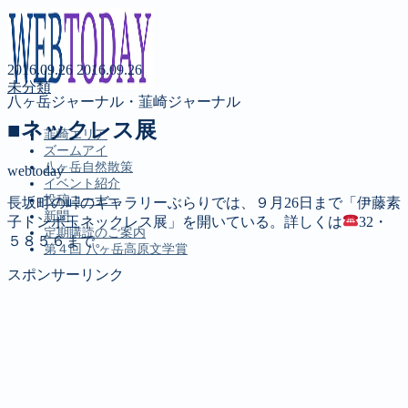
2016.09.26
2016.09.26
未分類
八ヶ岳ジャーナル・韮崎ジャーナル
■ネックレス展
韮崎エリア
ズームアイ
八ヶ岳自然散策
webtoday
イベント紹介
投稿コーナー
長坂町の峠のギャラリーぶらりでは、９月26日まで「伊藤素
新聞
子トンボ玉ネックレス展」を開いている。詳しくは
32・
定期購読のご案内
５８５６まで。
第４回 八ヶ岳高原文学賞
スポンサーリンク
MENU
韮崎エリア
ズームアイ
八ヶ岳自然散策
イベント紹介