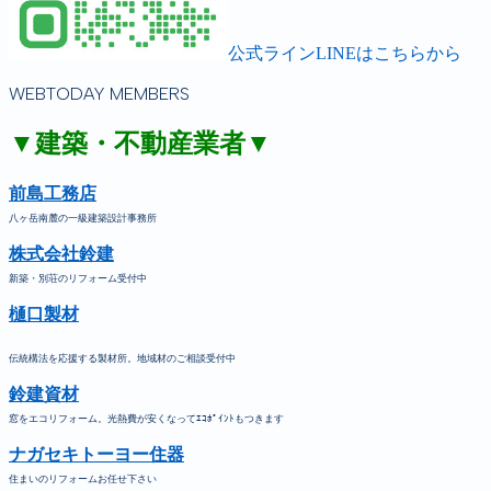
公式ラインLINEはこちらから
WEBTODAY MEMBERS
▼建築・不動産業者▼
前島工務店
八ヶ岳南麓の一級建築設計事務所
株式会社鈴建
新築・別荘のリフォーム受付中
樋口製材
伝統構法を応援する製材所。地域材のご相談受付中
鈴建資材
窓をエコリフォーム。光熱費が安くなってｴｺﾎﾟｲﾝﾄもつきます
ナガセキトーヨー住器
住まいのリフォームお任せ下さい