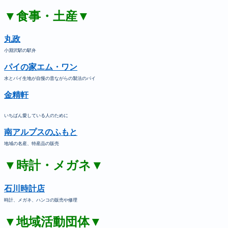
▼食事・土産▼
丸政
小淵沢駅の駅弁
パイの家エム・ワン
水とパイ生地が自慢の昔ながらの製法のパイ
金精軒
いちばん愛している人のために
南アルプスのふもと
地域の名産、特産品の販売
▼時計・メガネ▼
石川時計店
時計、メガネ、ハンコの販売や修理
▼地域活動団体▼