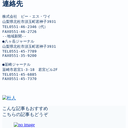
連絡先
株式会社　ピー・エス・ワイ

山梨県北杜市須玉町若神子3931

TEL0551-46-2346（代）

FAX0551-46-2726

--地域新聞--

●八ヶ岳ジャーナル

山梨県北杜市須玉町若神子3931

TEL0551-45-7789

FAX0551-35-9200

●韮崎ジャーナル

韮崎市若宮1-3-18　若宮ビル2F

TEL0551-45-6885

FAX0551-45-7370
こんな記事もおすすめ
こちらの記事もどうぞ