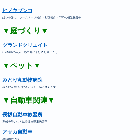
ヒノキブンコ
想いを形に。ホームページ制作・動画制作・SEOの相談受付中
▼庭づくり▼
グランドクリエイト
山(森林)の手入れや自然にとけ込む庭づくり
▼ペット▼
みどり湖動物病院
みんなが幸せになる方法を一緒に考えます
▼自動車関連▼
長坂自動車教習所
運転免許のことは長坂自動車教習所
アサカ自動車
車の総合病院