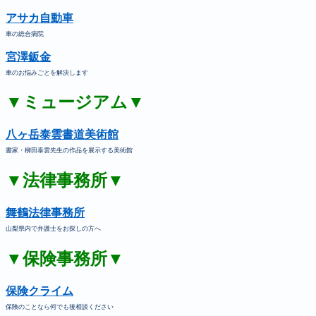
アサカ自動車
車の総合病院
宮澤鈑金
車のお悩みごとを解決します
▼ミュージアム▼
八ヶ岳泰雲書道美術館
書家・柳田泰雲先生の作品を展示する美術館
▼法律事務所▼
舞鶴法律事務所
山梨県内で弁護士をお探しの方へ
▼保険事務所▼
保険クライム
保険のことなら何でも後相談ください