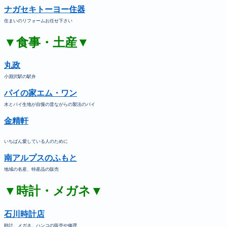
ナガセキトーヨー住器
住まいのリフォームお任せ下さい
▼食事・土産▼
丸政
小淵沢駅の駅弁
パイの家エム・ワン
水とパイ生地が自慢の昔ながらの製法のパイ
金精軒
いちばん愛している人のために
南アルプスのふもと
地域の名産、特産品の販売
▼時計・メガネ▼
石川時計店
時計、メガネ、ハンコの販売や修理