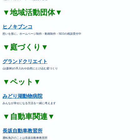
▼地域活動団体▼
ヒノキブンコ
想いを形に。ホームページ制作・動画制作・SEOの相談受付中
▼庭づくり▼
グランドクリエイト
山(森林)の手入れや自然にとけ込む庭づくり
▼ペット▼
みどり湖動物病院
みんなが幸せになる方法を一緒に考えます
▼自動車関連▼
長坂自動車教習所
運転免許のことは長坂自動車教習所