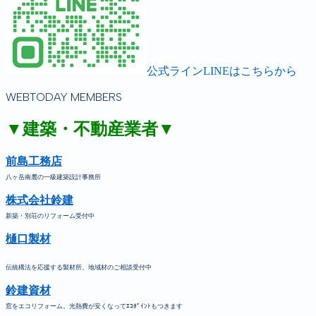
公式ラインLINEはこちらから
WEBTODAY MEMBERS
▼建築・不動産業者▼
前島工務店
八ヶ岳南麓の一級建築設計事務所
株式会社鈴建
新築・別荘のリフォーム受付中
樋口製材
伝統構法を応援する製材所。地域材のご相談受付中
鈴建資材
窓をエコリフォーム。光熱費が安くなってｴｺﾎﾟｲﾝﾄもつきます