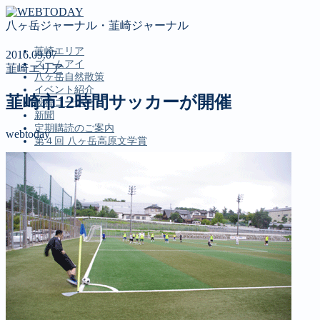
八ヶ岳ジャーナル・韮崎ジャーナル
韮崎エリア
2016.09.07
ズームアイ
韮崎エリア
八ヶ岳自然散策
イベント紹介
韮崎市12時間サッカーが開催
投稿コーナー
新聞
定期購読のご案内
webtoday
第４回 八ヶ岳高原文学賞
MENU
韮崎エリア
ズームアイ
八ヶ岳自然散策
イベント紹介
投稿コーナー
新聞
定期購読のご案内
第４回 八ヶ岳高原文学賞