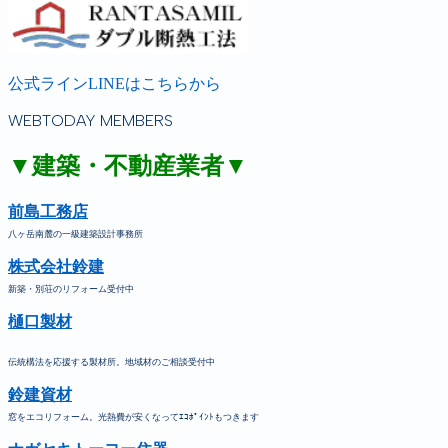
公式ラインLINEはこちらから
WEBTODAY MEMBERS
▼建築・不動産業者▼
前島工務店
八ヶ岳南麓の一級建築設計事務所
株式会社鈴建
新築・別荘のリフォーム受付中
樋口製材
伝統構法を応援する製材所。地域材のご相談受付中
鈴建資材
窓をエコリフォーム。光熱費が安くなってｴｺﾎﾟｲﾝﾄもつきます