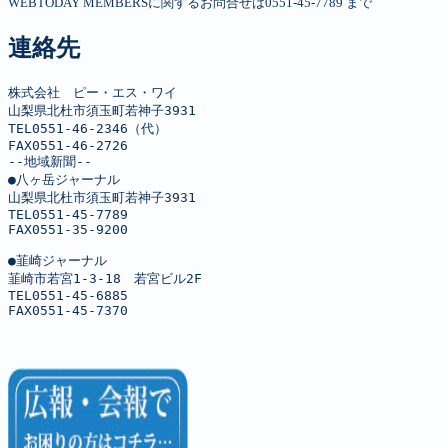
WEBTODAY MEMBERSに関するお問合せは0551-45-7789 まで
連絡先
株式会社　ピー・エス・ワイ

山梨県北杜市須玉町若神子3931

TEL0551-46-2346（代）

FAX0551-46-2726

--地域新聞--

●八ヶ岳ジャーナル

山梨県北杜市須玉町若神子3931

TEL0551-45-7789

FAX0551-35-9200

●韮崎ジャーナル

韮崎市若宮1-3-18　若宮ビル2F

TEL0551-45-6885

FAX0551-45-7370