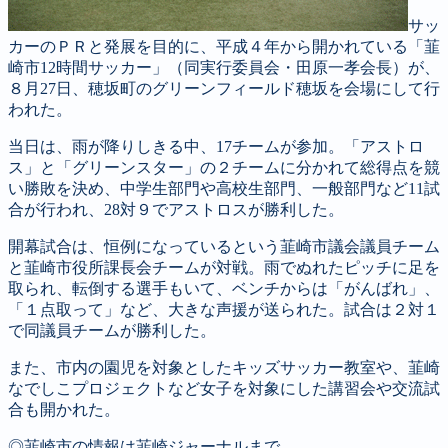
サッ
カーのＰＲと発展を目的に、平成４年から開かれている「韮
崎市12時間サッカー」（同実行委員会・田原一孝会長）が、
８月27日、穂坂町のグリーンフィールド穂坂を会場にして行
われた。
当日は、雨が降りしきる中、17チームが参加。「アストロ
ス」と「グリーンスター」の２チームに分かれて総得点を競
い勝敗を決め、中学生部門や高校生部門、一般部門など11試
合が行われ、28対９でアストロスが勝利した。
開幕試合は、恒例になっているという韮崎市議会議員チーム
と韮崎市役所課長会チームが対戦。雨でぬれたピッチに足を
取られ、転倒する選手もいて、ベンチからは「がんばれ」、
「１点取って」など、大きな声援が送られた。試合は２対１
で同議員チームが勝利した。
また、市内の園児を対象としたキッズサッカー教室や、韮崎
なでしこプロジェクトなど女子を対象にした講習会や交流試
合も開かれた。
◎韮崎市の情報は韮崎ジャーナルまで