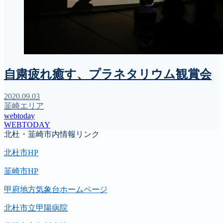
自粛疲れ癒す、プラネタリウム観賞会
2020.09.03
韮崎エリア
webtoday
WEBTODAY
北杜・韮崎市内情報リンク
北杜市HP
韮崎市HP
甲府地方気象台ホームページ
北杜市立甲陽病院