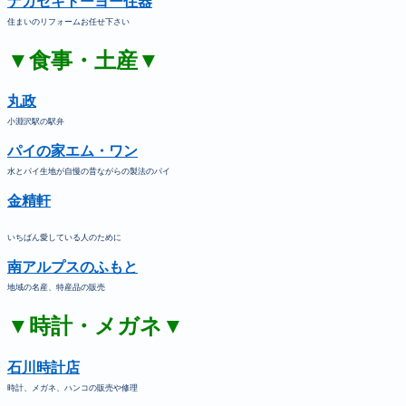
ナガセキトーヨー住器
住まいのリフォームお任せ下さい
▼食事・土産▼
丸政
小淵沢駅の駅弁
パイの家エム・ワン
水とパイ生地が自慢の昔ながらの製法のパイ
金精軒
いちばん愛している人のために
南アルプスのふもと
地域の名産、特産品の販売
▼時計・メガネ▼
石川時計店
時計、メガネ、ハンコの販売や修理