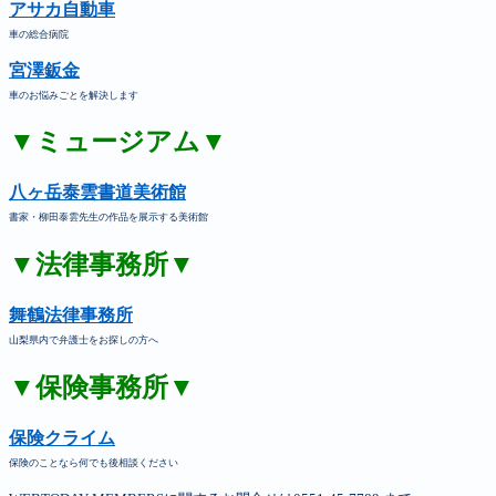
アサカ自動車
車の総合病院
宮澤鈑金
車のお悩みごとを解決します
▼ミュージアム▼
八ヶ岳泰雲書道美術館
書家・柳田泰雲先生の作品を展示する美術館
▼法律事務所▼
舞鶴法律事務所
山梨県内で弁護士をお探しの方へ
▼保険事務所▼
保険クライム
保険のことなら何でも後相談ください