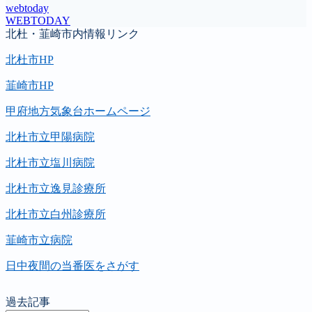
webtoday
WEBTODAY
北杜・韮崎市内情報リンク
北杜市HP
韮崎市HP
甲府地方気象台ホームページ
北杜市立甲陽病院
北杜市立塩川病院
北杜市立逸見診療所
北杜市立白州診療所
韮崎市立病院
日中夜間の当番医をさがす
過去記事