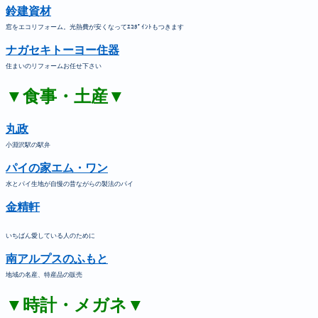
鈴建資材
窓をエコリフォーム。光熱費が安くなってｴｺﾎﾟｲﾝﾄもつきます
ナガセキトーヨー住器
住まいのリフォームお任せ下さい
▼食事・土産▼
丸政
小淵沢駅の駅弁
パイの家エム・ワン
水とパイ生地が自慢の昔ながらの製法のパイ
金精軒
いちばん愛している人のために
南アルプスのふもと
地域の名産、特産品の販売
▼時計・メガネ▼