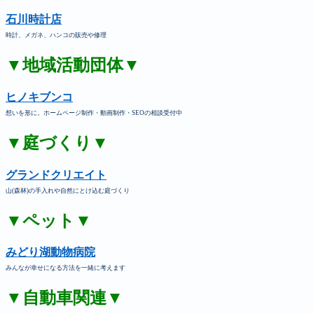
石川時計店
時計、メガネ、ハンコの販売や修理
▼地域活動団体▼
ヒノキブンコ
想いを形に。ホームページ制作・動画制作・SEOの相談受付中
▼庭づくり▼
グランドクリエイト
山(森林)の手入れや自然にとけ込む庭づくり
▼ペット▼
みどり湖動物病院
みんなが幸せになる方法を一緒に考えます
▼自動車関連▼