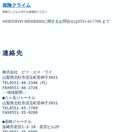
保険クライム
保険のことなら何でも後相談ください
WEBTODAY MEMBERSに関するお問合せは0551-45-7789 まで
連絡先
株式会社　ピー・エス・ワイ

山梨県北杜市須玉町若神子3931

TEL0551-46-2346（代）

FAX0551-46-2726

--地域新聞--

●八ヶ岳ジャーナル

山梨県北杜市須玉町若神子3931

TEL0551-45-7789

FAX0551-35-9200

●韮崎ジャーナル

韮崎市若宮1-3-18　若宮ビル2F

TEL0551-45-6885
