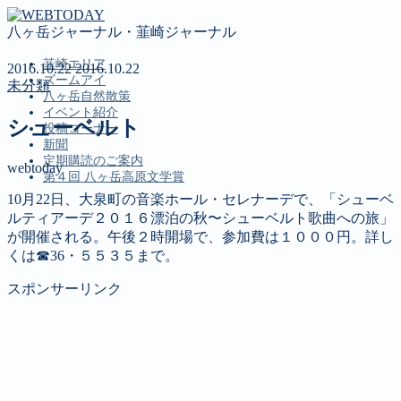
八ヶ岳ジャーナル・韮崎ジャーナル
韮崎エリア
2016.10.22
2016.10.22
ズームアイ
未分類
八ヶ岳自然散策
イベント紹介
シューベルト
投稿コーナー
新聞
定期購読のご案内
webtoday
第４回 八ヶ岳高原文学賞
10月22日、大泉町の音楽ホール・セレナーデで、「シューベ
ルティアーデ２０１６漂泊の秋〜シューベルト歌曲への旅」
MENU
が開催される。午後２時開場で、参加費は１０００円。詳し
くは☎36・５５３５まで。
韮崎エリア
ズームアイ
スポンサーリンク
八ヶ岳自然散策
イベント紹介
投稿コーナー
新聞
定期購読のご案内
第４回 八ヶ岳高原文学賞