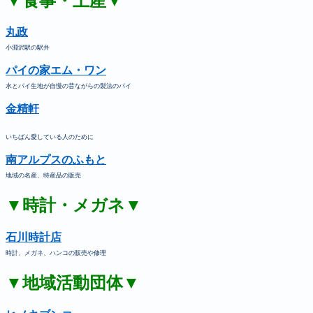
▼食事・土産▼
丸政
小淵沢駅の駅弁
パイの家エム・ワン
水とパイ生地が自慢の昔ながらの製法のパイ
金精軒
いちばん愛している人のために
南アルプスのふもと
地域の名産、特産品の販売
▼時計・メガネ▼
石川時計店
時計、メガネ、ハンコの販売や修理
▼地域活動団体▼