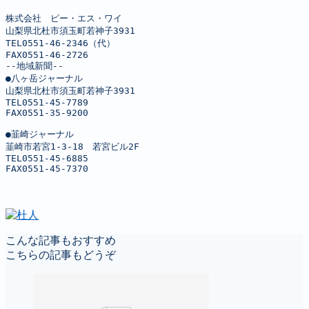
株式会社　ピー・エス・ワイ

山梨県北杜市須玉町若神子3931

TEL0551-46-2346（代）

FAX0551-46-2726

--地域新聞--

●八ヶ岳ジャーナル

山梨県北杜市須玉町若神子3931

TEL0551-45-7789

FAX0551-35-9200

●韮崎ジャーナル

韮崎市若宮1-3-18　若宮ビル2F

TEL0551-45-6885

FAX0551-45-7370
こんな記事もおすすめ
こちらの記事もどうぞ