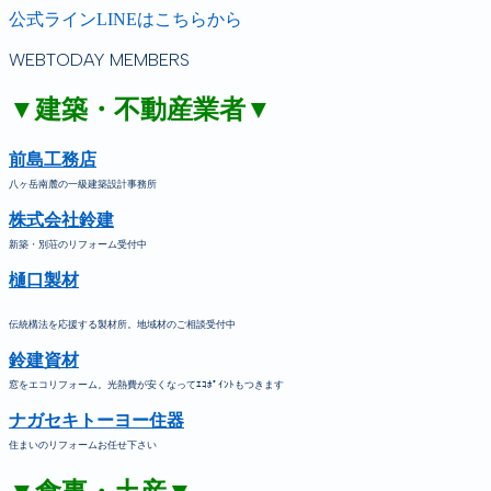
公式ラインLINEはこちらから
WEBTODAY MEMBERS
▼建築・不動産業者▼
前島工務店
八ヶ岳南麓の一級建築設計事務所
株式会社鈴建
新築・別荘のリフォーム受付中
樋口製材
伝統構法を応援する製材所。地域材のご相談受付中
鈴建資材
窓をエコリフォーム。光熱費が安くなってｴｺﾎﾟｲﾝﾄもつきます
ナガセキトーヨー住器
住まいのリフォームお任せ下さい