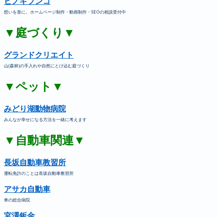
ヒノキブンコ
想いを形に。ホームページ制作・動画制作・SEOの相談受付中
▼庭づくり▼
グランドクリエイト
山(森林)の手入れや自然にとけ込む庭づくり
▼ペット▼
みどり湖動物病院
みんなが幸せになる方法を一緒に考えます
▼自動車関連▼
長坂自動車教習所
運転免許のことは長坂自動車教習所
アサカ自動車
車の総合病院
宮澤鈑金