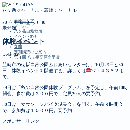
八ヶ岳ジャーナル・韮崎ジャーナル
韮崎エリア
2016.10.30
2016.10.30
ズームアイ
未分類
八ヶ岳自然散策
イベント紹介
体験イベント
投稿コーナー
新聞
定期購読のご案内
webtoday
第４回 八ヶ岳高原文学賞
韮崎市の穂坂自然公園ふれあいセンターは、10月29日と30
日、体験イベントを開催する。詳しくは
37・４３６２ま
MENU
で。
韮崎エリア
29日は「秋の自然公園体験プログラム」を予定し、午前10時
ズームアイ
開会。参加費は２００円で、定員20人の要予約。
八ヶ岳自然散策
イベント紹介
30日は「マウンテンバイク試乗会」を開く。午前９時開会
投稿コーナー
で、参加費は１０００円。要予約。
新聞
スポンサーリンク
定期購読のご案内
第４回 八ヶ岳高原文学賞