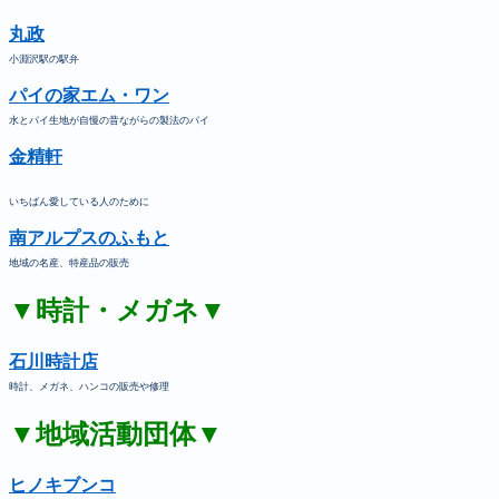
丸政
小淵沢駅の駅弁
パイの家エム・ワン
水とパイ生地が自慢の昔ながらの製法のパイ
金精軒
いちばん愛している人のために
南アルプスのふもと
地域の名産、特産品の販売
▼時計・メガネ▼
石川時計店
時計、メガネ、ハンコの販売や修理
▼地域活動団体▼
ヒノキブンコ