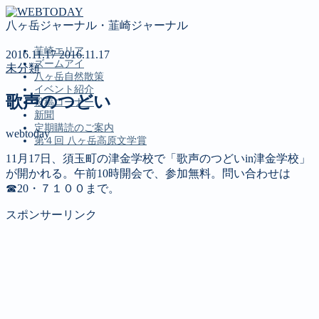
八ヶ岳ジャーナル・韮崎ジャーナル
韮崎エリア
2016.11.17
2016.11.17
ズームアイ
未分類
八ヶ岳自然散策
イベント紹介
歌声のつどい
投稿コーナー
新聞
定期購読のご案内
webtoday
第４回 八ヶ岳高原文学賞
11月17日、須玉町の津金学校で「歌声のつどいin津金学校」
が開かれる。午前10時開会で、参加無料。問い合わせは
MENU
☎20・７１００まで。
韮崎エリア
スポンサーリンク
ズームアイ
八ヶ岳自然散策
イベント紹介
投稿コーナー
新聞
定期購読のご案内
第４回 八ヶ岳高原文学賞