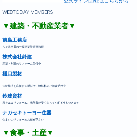
公式ラインLINEはこちらから
WEBTODAY MEMBERS
▼建築・不動産業者▼
前島工務店
八ヶ岳南麓の一級建築設計事務所
株式会社鈴建
新築・別荘のリフォーム受付中
樋口製材
伝統構法を応援する製材所。地域材のご相談受付中
鈴建資材
窓をエコリフォーム。光熱費が安くなってｴｺﾎﾟｲﾝﾄもつきます
ナガセキトーヨー住器
住まいのリフォームお任せ下さい
▼食事・土産▼