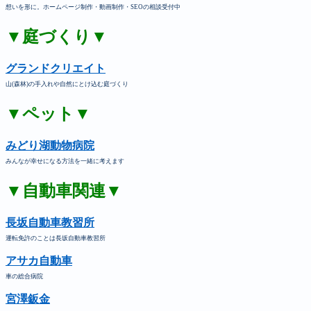
想いを形に。ホームページ制作・動画制作・SEOの相談受付中
▼庭づくり▼
グランドクリエイト
山(森林)の手入れや自然にとけ込む庭づくり
▼ペット▼
みどり湖動物病院
みんなが幸せになる方法を一緒に考えます
▼自動車関連▼
長坂自動車教習所
運転免許のことは長坂自動車教習所
アサカ自動車
車の総合病院
宮澤鈑金