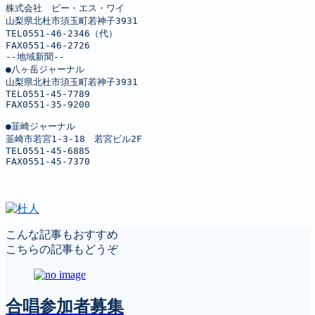
株式会社　ピー・エス・ワイ

山梨県北杜市須玉町若神子3931

TEL0551-46-2346（代）

FAX0551-46-2726

--地域新聞--

●八ヶ岳ジャーナル

山梨県北杜市須玉町若神子3931

TEL0551-45-7789

FAX0551-35-9200

●韮崎ジャーナル

韮崎市若宮1-3-18　若宮ビル2F

TEL0551-45-6885

FAX0551-45-7370
こんな記事もおすすめ
こちらの記事もどうぞ
合唱参加者募集