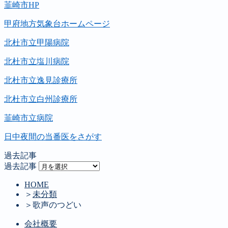
韮崎市HP
甲府地方気象台ホームページ
北杜市立甲陽病院
北杜市立塩川病院
北杜市立逸見診療所
北杜市立白州診療所
韮崎市立病院
日中夜間の当番医をさがす
過去記事
過去記事
HOME
＞
未分類
＞
歌声のつどい
会社概要