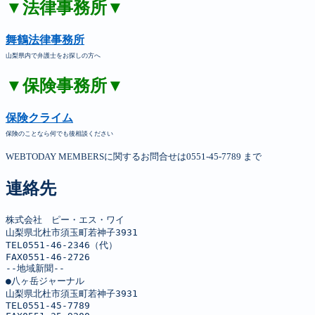
▼法律事務所▼
舞鶴法律事務所
山梨県内で弁護士をお探しの方へ
▼保険事務所▼
保険クライム
保険のことなら何でも後相談ください
WEBTODAY MEMBERSに関するお問合せは0551-45-7789 まで
連絡先
株式会社　ピー・エス・ワイ

山梨県北杜市須玉町若神子3931

TEL0551-46-2346（代）

FAX0551-46-2726

--地域新聞--

●八ヶ岳ジャーナル

山梨県北杜市須玉町若神子3931

TEL0551-45-7789
