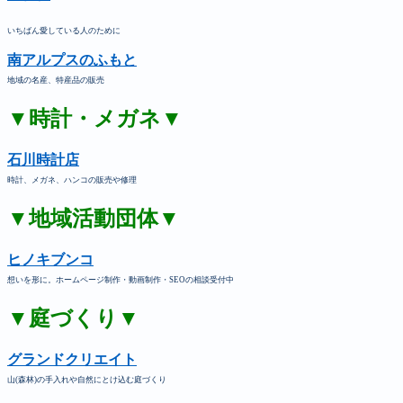
いちばん愛している人のために
南アルプスのふもと
地域の名産、特産品の販売
▼時計・メガネ▼
石川時計店
時計、メガネ、ハンコの販売や修理
▼地域活動団体▼
ヒノキブンコ
想いを形に。ホームページ制作・動画制作・SEOの相談受付中
▼庭づくり▼
グランドクリエイト
山(森林)の手入れや自然にとけ込む庭づくり