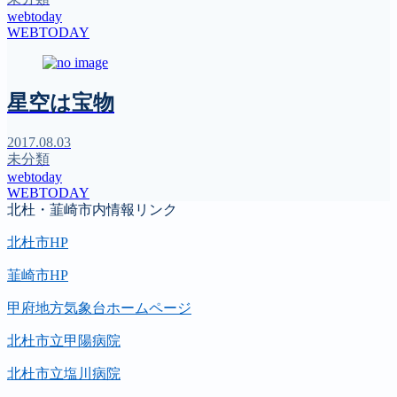
webtoday
WEBTODAY
星空は宝物
2017.08.03
未分類
webtoday
WEBTODAY
北杜・韮崎市内情報リンク
北杜市HP
韮崎市HP
甲府地方気象台ホームページ
北杜市立甲陽病院
北杜市立塩川病院