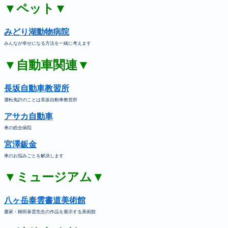
▼ペット▼
みどり湖動物病院
みんなが幸せになる方法を一緒に考えます
▼自動車関連▼
長坂自動車教習所
運転免許のことは長坂自動車教習所
アサカ自動車
車の総合病院
宮澤鈑金
車のお悩みごとを解決します
▼ミュージアム▼
八ヶ岳泰雲書道美術館
書家・柳田泰雲先生の作品を展示する美術館