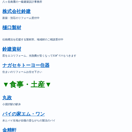
八ヶ岳南麓の一級建築設計事務所
株式会社鈴建
新築・別荘のリフォーム受付中
樋口製材
伝統構法を応援する製材所。地域材のご相談受付中
鈴建資材
窓をエコリフォーム。光熱費が安くなってｴｺﾎﾟｲﾝﾄもつきます
ナガセキトーヨー住器
住まいのリフォームお任せ下さい
▼食事・土産▼
丸政
小淵沢駅の駅弁
パイの家エム・ワン
水とパイ生地が自慢の昔ながらの製法のパイ
金精軒