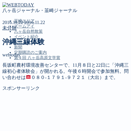
八ヶ岳ジャーナル・韮崎ジャーナル
韮崎エリア
2016.11.22
2016.11.22
ズームアイ
未分類
八ヶ岳自然散策
イベント紹介
沖縄三線体験
投稿コーナー
新聞
定期購読のご案内
webtoday
第４回 八ヶ岳高原文学賞
長坂町農村環境改善センターで、11月８日と22日に「沖縄三
線初心者体験会」が開かれる。午後６時開会で参加無料。問
MENU
い合わせは
０８０‐１７９１‐９７２１（大出）まで。
韮崎エリア
スポンサーリンク
ズームアイ
八ヶ岳自然散策
イベント紹介
投稿コーナー
新聞
定期購読のご案内
第４回 八ヶ岳高原文学賞