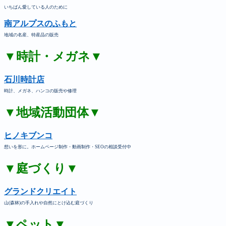
いちばん愛している人のために
南アルプスのふもと
地域の名産、特産品の販売
▼時計・メガネ▼
石川時計店
時計、メガネ、ハンコの販売や修理
▼地域活動団体▼
ヒノキブンコ
想いを形に。ホームページ制作・動画制作・SEOの相談受付中
▼庭づくり▼
グランドクリエイト
山(森林)の手入れや自然にとけ込む庭づくり
▼ペット▼