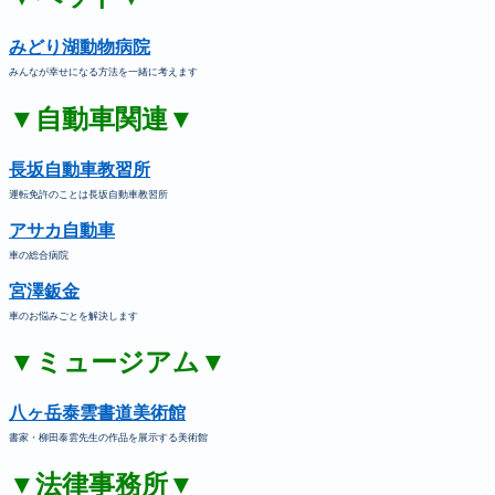
みどり湖動物病院
みんなが幸せになる方法を一緒に考えます
▼自動車関連▼
長坂自動車教習所
運転免許のことは長坂自動車教習所
アサカ自動車
車の総合病院
宮澤鈑金
車のお悩みごとを解決します
▼ミュージアム▼
八ヶ岳泰雲書道美術館
書家・柳田泰雲先生の作品を展示する美術館
▼法律事務所▼