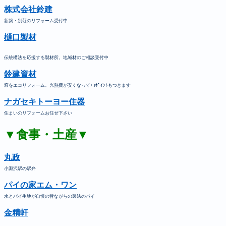
株式会社鈴建
新築・別荘のリフォーム受付中
樋口製材
伝統構法を応援する製材所。地域材のご相談受付中
鈴建資材
窓をエコリフォーム。光熱費が安くなってｴｺﾎﾟｲﾝﾄもつきます
ナガセキトーヨー住器
住まいのリフォームお任せ下さい
▼食事・土産▼
丸政
小淵沢駅の駅弁
パイの家エム・ワン
水とパイ生地が自慢の昔ながらの製法のパイ
金精軒