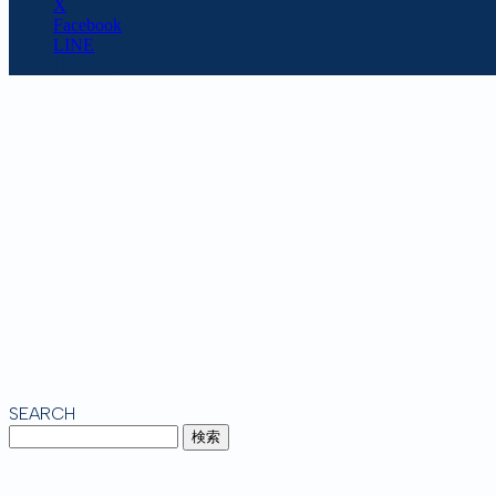
X
Facebook
LINE
URL copy
SEARCH