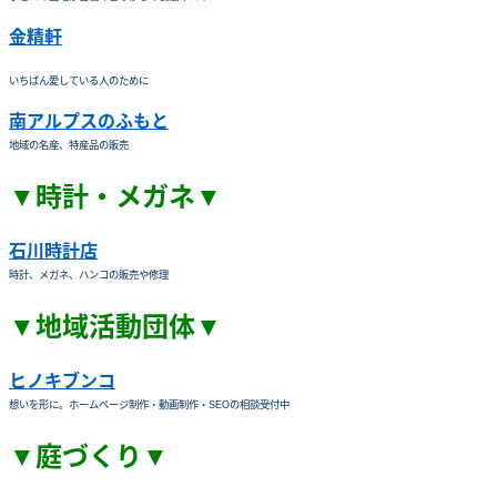
金精軒
いちばん愛している人のために
南アルプスのふもと
地域の名産、特産品の販売
▼時計・メガネ▼
石川時計店
時計、メガネ、ハンコの販売や修理
▼地域活動団体▼
ヒノキブンコ
想いを形に。ホームページ制作・動画制作・SEOの相談受付中
▼庭づくり▼