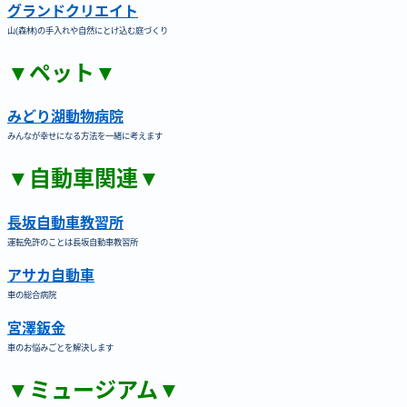
グランドクリエイト
山(森林)の手入れや自然にとけ込む庭づくり
▼ペット▼
みどり湖動物病院
みんなが幸せになる方法を一緒に考えます
▼自動車関連▼
長坂自動車教習所
運転免許のことは長坂自動車教習所
アサカ自動車
車の総合病院
宮澤鈑金
車のお悩みごとを解決します
▼ミュージアム▼