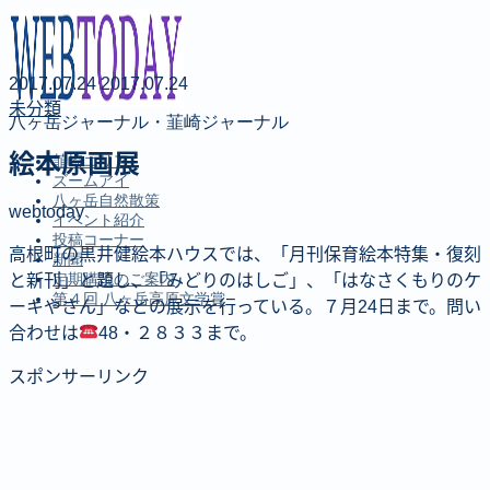
2017.07.24
2017.07.24
未分類
八ヶ岳ジャーナル・韮崎ジャーナル
絵本原画展
韮崎エリア
ズームアイ
八ヶ岳自然散策
webtoday
イベント紹介
投稿コーナー
高根町の黒井健絵本ハウスでは、「月刊保育絵本特集・復刻
新聞
定期購読のご案内
と新刊」と題し、「みどりのはしご」、「はなさくもりのケ
第４回 八ヶ岳高原文学賞
ーキやさん」などの展示を行っている。７月24日まで。問い
合わせは
48・２８３３まで。
MENU
スポンサーリンク
韮崎エリア
ズームアイ
八ヶ岳自然散策
イベント紹介