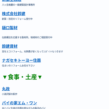
八ヶ岳南麓の一級建築設計事務所
株式会社鈴建
新築・別荘のリフォーム受付中
樋口製材
伝統構法を応援する製材所。地域材のご相談受付中
鈴建資材
窓をエコリフォーム。光熱費が安くなってｴｺﾎﾟｲﾝﾄもつきます
ナガセキトーヨー住器
住まいのリフォームお任せ下さい
▼食事・土産▼
丸政
小淵沢駅の駅弁
パイの家エム・ワン
水とパイ生地が自慢の昔ながらの製法のパイ