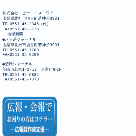
株式会社　ピー・エス・ワイ

山梨県北杜市須玉町若神子3931

TEL0551-46-2346（代）

FAX0551-46-2726

--地域新聞--

●八ヶ岳ジャーナル

山梨県北杜市須玉町若神子3931

TEL0551-45-7789

FAX0551-35-9200

●韮崎ジャーナル

韮崎市若宮1-3-18　若宮ビル2F

TEL0551-45-6885

FAX0551-45-7370