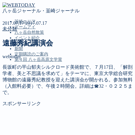
八ヶ岳ジャーナル・韮崎ジャーナル
韮崎エリア
2017.07.17
2017.07.17
ズームアイ
未分類
八ヶ岳自然散策
イベント紹介
遠藤秀紀講演会
投稿コーナー
新聞
定期購読のご案内
webtoday
第４回 八ヶ岳高原文学賞
長坂町の平山郁夫シルクロード美術館で、７月17日、「解剖
学者、美と不思議を求めて」をテーマに、東京大学総合研究
MENU
博物館の遠藤秀紀教授を迎えた講演会が開かれる。参加無料
（入館料必要）で、午後２時開会。詳細は☎32・０２２５ま
韮崎エリア
で。
ズームアイ
八ヶ岳自然散策
スポンサーリンク
イベント紹介
投稿コーナー
新聞
定期購読のご案内
第４回 八ヶ岳高原文学賞