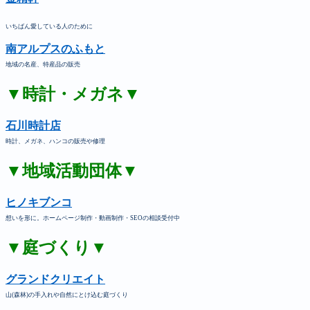
いちばん愛している人のために
南アルプスのふもと
地域の名産、特産品の販売
▼時計・メガネ▼
石川時計店
時計、メガネ、ハンコの販売や修理
▼地域活動団体▼
ヒノキブンコ
想いを形に。ホームページ制作・動画制作・SEOの相談受付中
▼庭づくり▼
グランドクリエイト
山(森林)の手入れや自然にとけ込む庭づくり