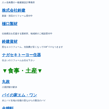
八ヶ岳南麓の一級建築設計事務所
株式会社鈴建
新築・別荘のリフォーム受付中
樋口製材
伝統構法を応援する製材所。地域材のご相談受付中
鈴建資材
窓をエコリフォーム。光熱費が安くなってｴｺﾎﾟｲﾝﾄもつきます
ナガセキトーヨー住器
住まいのリフォームお任せ下さい
▼食事・土産▼
丸政
小淵沢駅の駅弁
パイの家エム・ワン
水とパイ生地が自慢の昔ながらの製法のパイ
金精軒