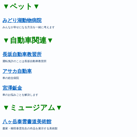
▼ペット▼
みどり湖動物病院
みんなが幸せになる方法を一緒に考えます
▼自動車関連▼
長坂自動車教習所
運転免許のことは長坂自動車教習所
アサカ自動車
車の総合病院
宮澤鈑金
車のお悩みごとを解決します
▼ミュージアム▼
八ヶ岳泰雲書道美術館
書家・柳田泰雲先生の作品を展示する美術館