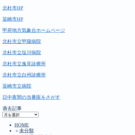
北杜市HP
韮崎市HP
甲府地方気象台ホームページ
北杜市立甲陽病院
北杜市立塩川病院
北杜市立逸見診療所
北杜市立白州診療所
韮崎市立病院
日中夜間の当番医をさがす
過去記事
過
去
HOME
記
＞
未分類
事