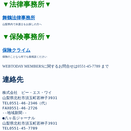
▼法律事務所▼
舞鶴法律事務所
山梨県内で弁護士をお探しの方へ
▼保険事務所▼
保険クライム
保険のことなら何でも後相談ください
WEBTODAY MEMBERSに関するお問合せは0551-45-7789 まで
連絡先
株式会社　ピー・エス・ワイ

山梨県北杜市須玉町若神子3931

TEL0551-46-2346（代）

FAX0551-46-2726

--地域新聞--

●八ヶ岳ジャーナル

山梨県北杜市須玉町若神子3931

TEL0551-45-7789
