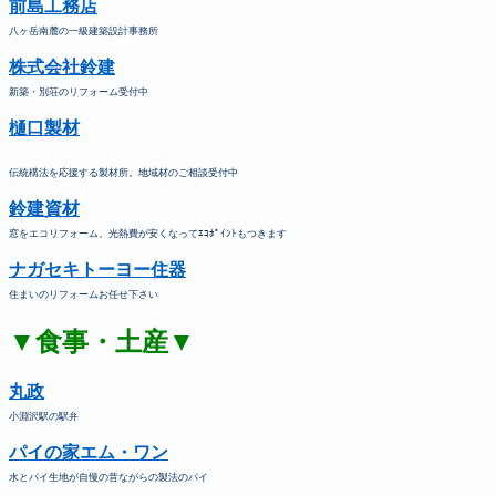
前島工務店
八ヶ岳南麓の一級建築設計事務所
株式会社鈴建
新築・別荘のリフォーム受付中
樋口製材
伝統構法を応援する製材所。地域材のご相談受付中
鈴建資材
窓をエコリフォーム。光熱費が安くなってｴｺﾎﾟｲﾝﾄもつきます
ナガセキトーヨー住器
住まいのリフォームお任せ下さい
▼食事・土産▼
丸政
小淵沢駅の駅弁
パイの家エム・ワン
水とパイ生地が自慢の昔ながらの製法のパイ