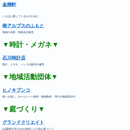
金精軒
いちばん愛している人のために
南アルプスのふもと
地域の名産、特産品の販売
▼時計・メガネ▼
石川時計店
時計、メガネ、ハンコの販売や修理
▼地域活動団体▼
ヒノキブンコ
想いを形に。ホームページ制作・動画制作・SEOの相談受付中
▼庭づくり▼
グランドクリエイト
山(森林)の手入れや自然にとけ込む庭づくり