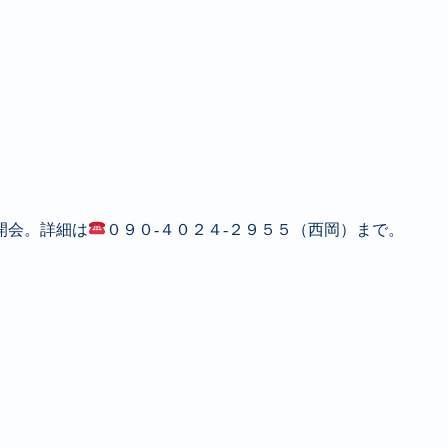
開会。詳細は
０９０‐４０２４‐２９５５（西岡）まで。