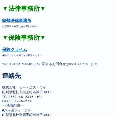
▼法律事務所▼
舞鶴法律事務所
山梨県内で弁護士をお探しの方へ
▼保険事務所▼
保険クライム
保険のことなら何でも後相談ください
WEBTODAY MEMBERSに関するお問合せは0551-45-7789 まで
連絡先
株式会社　ピー・エス・ワイ

山梨県北杜市須玉町若神子3931

TEL0551-46-2346（代）

FAX0551-46-2726

--地域新聞--

●八ヶ岳ジャーナル

山梨県北杜市須玉町若神子3931
