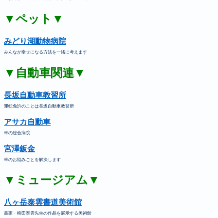
▼ペット▼
みどり湖動物病院
みんなが幸せになる方法を一緒に考えます
▼自動車関連▼
長坂自動車教習所
運転免許のことは長坂自動車教習所
アサカ自動車
車の総合病院
宮澤鈑金
車のお悩みごとを解決します
▼ミュージアム▼
八ヶ岳泰雲書道美術館
書家・柳田泰雲先生の作品を展示する美術館