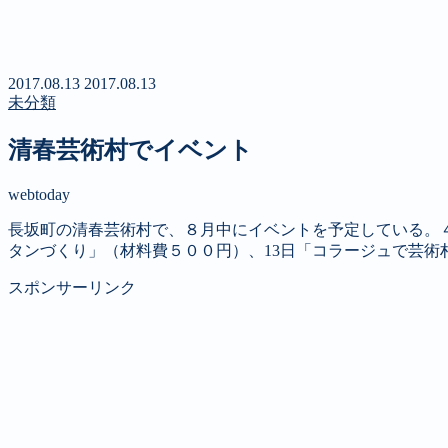
新聞
定期購読のご案内
第４回 八ヶ岳高原文学賞
2017.08.13
2017.08.13
未分類
清春芸術村でイベント
webtoday
長坂町の清春芸術村で、８月中にイベントを予定している。４
タンづくり」（材料費５００円）、13日「コラージュで芸術
スポンサーリンク