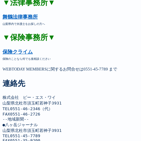
▼法律事務所▼
舞鶴法律事務所
山梨県内で弁護士をお探しの方へ
▼保険事務所▼
保険クライム
保険のことなら何でも後相談ください
WEBTODAY MEMBERSに関するお問合せは0551-45-7789 まで
連絡先
株式会社　ピー・エス・ワイ

山梨県北杜市須玉町若神子3931

TEL0551-46-2346（代）

FAX0551-46-2726

--地域新聞--

●八ヶ岳ジャーナル

山梨県北杜市須玉町若神子3931

TEL0551-45-7789

FAX0551-35-9200
