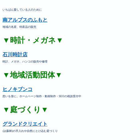
いちばん愛している人のために
南アルプスのふもと
地域の名産、特産品の販売
▼時計・メガネ▼
石川時計店
時計、メガネ、ハンコの販売や修理
▼地域活動団体▼
ヒノキブンコ
想いを形に。ホームページ制作・動画制作・SEOの相談受付中
▼庭づくり▼
グランドクリエイト
山(森林)の手入れや自然にとけ込む庭づくり