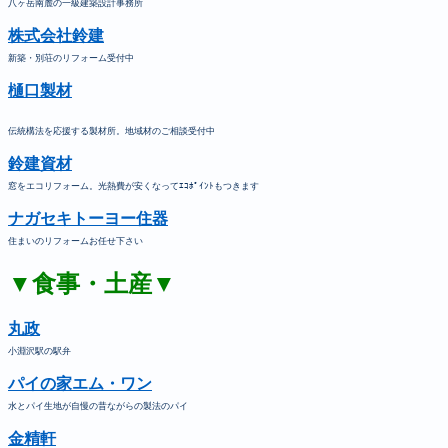
八ヶ岳南麓の一級建築設計事務所
株式会社鈴建
新築・別荘のリフォーム受付中
樋口製材
伝統構法を応援する製材所。地域材のご相談受付中
鈴建資材
窓をエコリフォーム。光熱費が安くなってｴｺﾎﾟｲﾝﾄもつきます
ナガセキトーヨー住器
住まいのリフォームお任せ下さい
▼食事・土産▼
丸政
小淵沢駅の駅弁
パイの家エム・ワン
水とパイ生地が自慢の昔ながらの製法のパイ
金精軒