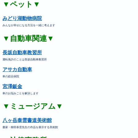
▼ペット▼
みどり湖動物病院
みんなが幸せになる方法を一緒に考えます
▼自動車関連▼
長坂自動車教習所
運転免許のことは長坂自動車教習所
アサカ自動車
車の総合病院
宮澤鈑金
車のお悩みごとを解決します
▼ミュージアム▼
八ヶ岳泰雲書道美術館
書家・柳田泰雲先生の作品を展示する美術館