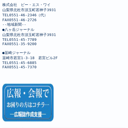
株式会社　ピー・エス・ワイ

山梨県北杜市須玉町若神子3931

TEL0551-46-2346（代）

FAX0551-46-2726

--地域新聞--

●八ヶ岳ジャーナル

山梨県北杜市須玉町若神子3931

TEL0551-45-7789

FAX0551-35-9200

●韮崎ジャーナル

韮崎市若宮1-3-18　若宮ビル2F

TEL0551-45-6885

FAX0551-45-7370