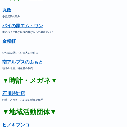
丸政
小淵沢駅の駅弁
パイの家エム・ワン
水とパイ生地が自慢の昔ながらの製法のパイ
金精軒
いちばん愛している人のために
南アルプスのふもと
地域の名産、特産品の販売
▼時計・メガネ▼
石川時計店
時計、メガネ、ハンコの販売や修理
▼地域活動団体▼
ヒノキブンコ