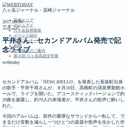
八ヶ岳ジャーナル・韮崎ジャーナル
韮崎エリア
2017.09.16
ズームアイ
できごと
八ヶ岳自然散策
イベント紹介
平井さん、セカンドアルバム発売で記
投稿コーナー
新聞
念ライブ
定期購読のご案内
第４回 八ヶ岳高原文学賞
webtoday
MENU
セカンドアルバム「NEW( )HELLO」を発表した長坂町出身
韮崎エリア
の歌手・平井千尋さんが、９月10日、高根町の清泉寮新館ホ
ズームアイ
ールで、ライブを開いた。アコースティックバージョンで約
八ヶ岳自然散策
20曲を披露し、約70人の来場者が、平井さんの歌声に酔いし
イベント紹介
れた。
投稿コーナー
新聞
今回のアルバムは、前作の重厚なサウンドから一転して、で
定期購読のご案内
きるだけ音数を減らし一つひとつの楽器や歌声を生かした作
第４回 八ヶ岳高原文学賞