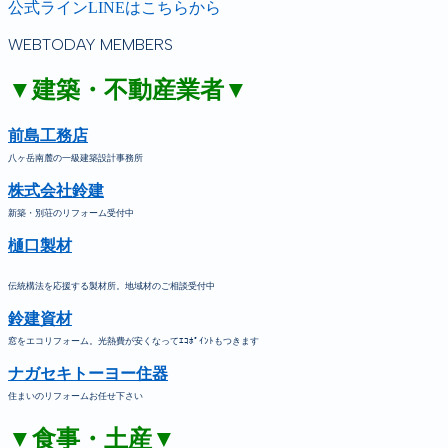
公式ラインLINEはこちらから
WEBTODAY MEMBERS
▼建築・不動産業者▼
前島工務店
八ヶ岳南麓の一級建築設計事務所
株式会社鈴建
新築・別荘のリフォーム受付中
樋口製材
伝統構法を応援する製材所。地域材のご相談受付中
鈴建資材
窓をエコリフォーム。光熱費が安くなってｴｺﾎﾟｲﾝﾄもつきます
ナガセキトーヨー住器
住まいのリフォームお任せ下さい
▼食事・土産▼