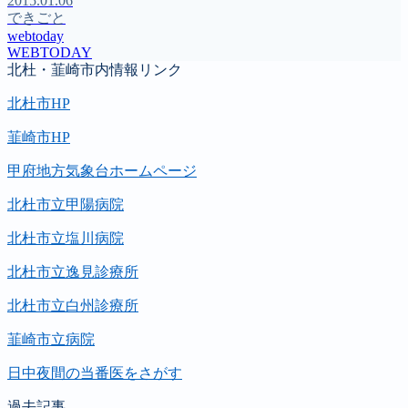
2015.01.06
できごと
webtoday
WEBTODAY
北杜・韮崎市内情報リンク
北杜市HP
韮崎市HP
甲府地方気象台ホームページ
北杜市立甲陽病院
北杜市立塩川病院
北杜市立逸見診療所
北杜市立白州診療所
韮崎市立病院
日中夜間の当番医をさがす
過去記事