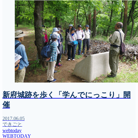
新府城跡を歩く「学んでにっこり」開
催
2017.06.05
できごと
webtoday
WEBTODAY