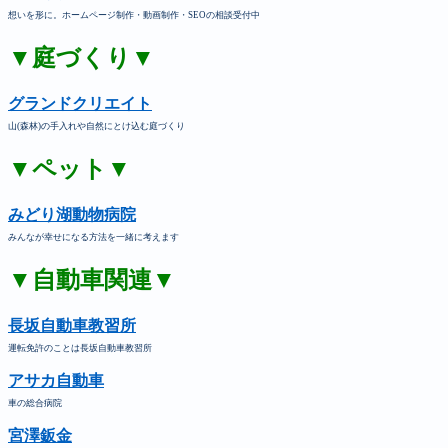
想いを形に。ホームページ制作・動画制作・SEOの相談受付中
▼庭づくり▼
グランドクリエイト
山(森林)の手入れや自然にとけ込む庭づくり
▼ペット▼
みどり湖動物病院
みんなが幸せになる方法を一緒に考えます
▼自動車関連▼
長坂自動車教習所
運転免許のことは長坂自動車教習所
アサカ自動車
車の総合病院
宮澤鈑金