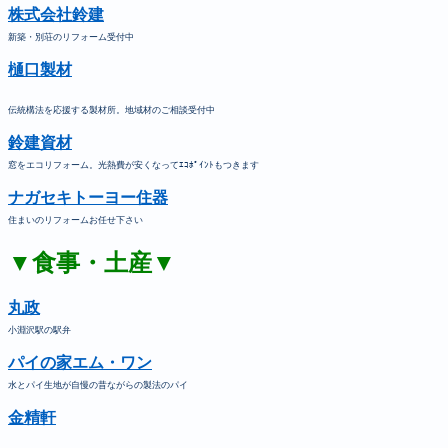
株式会社鈴建
新築・別荘のリフォーム受付中
樋口製材
伝統構法を応援する製材所。地域材のご相談受付中
鈴建資材
窓をエコリフォーム。光熱費が安くなってｴｺﾎﾟｲﾝﾄもつきます
ナガセキトーヨー住器
住まいのリフォームお任せ下さい
▼食事・土産▼
丸政
小淵沢駅の駅弁
パイの家エム・ワン
水とパイ生地が自慢の昔ながらの製法のパイ
金精軒