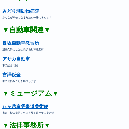
みどり湖動物病院
みんなが幸せになる方法を一緒に考えます
▼自動車関連▼
長坂自動車教習所
運転免許のことは長坂自動車教習所
アサカ自動車
車の総合病院
宮澤鈑金
車のお悩みごとを解決します
▼ミュージアム▼
八ヶ岳泰雲書道美術館
書家・柳田泰雲先生の作品を展示する美術館
▼法律事務所▼