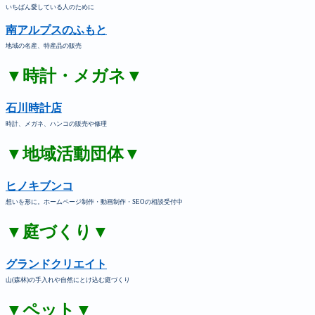
いちばん愛している人のために
南アルプスのふもと
地域の名産、特産品の販売
▼時計・メガネ▼
石川時計店
時計、メガネ、ハンコの販売や修理
▼地域活動団体▼
ヒノキブンコ
想いを形に。ホームページ制作・動画制作・SEOの相談受付中
▼庭づくり▼
グランドクリエイト
山(森林)の手入れや自然にとけ込む庭づくり
▼ペット▼