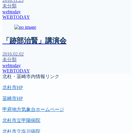
2018.11.23
未分類
webtoday
WEBTODAY
「跡部治賢」講演会
2016.02.02
未分類
webtoday
WEBTODAY
北杜・韮崎市内情報リンク
北杜市HP
韮崎市HP
甲府地方気象台ホームページ
北杜市立甲陽病院
北杜市立塩川病院