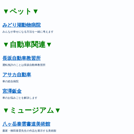
▼ペット▼
みどり湖動物病院
みんなが幸せになる方法を一緒に考えます
▼自動車関連▼
長坂自動車教習所
運転免許のことは長坂自動車教習所
アサカ自動車
車の総合病院
宮澤鈑金
車のお悩みごとを解決します
▼ミュージアム▼
八ヶ岳泰雲書道美術館
書家・柳田泰雲先生の作品を展示する美術館