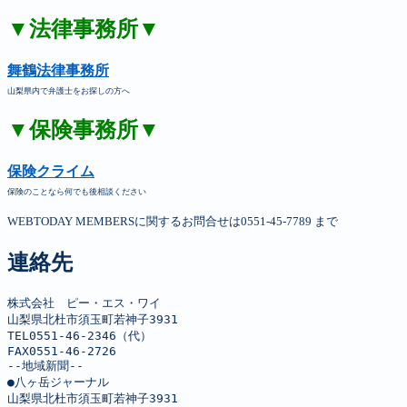
▼法律事務所▼
舞鶴法律事務所
山梨県内で弁護士をお探しの方へ
▼保険事務所▼
保険クライム
保険のことなら何でも後相談ください
WEBTODAY MEMBERSに関するお問合せは0551-45-7789 まで
連絡先
株式会社　ピー・エス・ワイ

山梨県北杜市須玉町若神子3931

TEL0551-46-2346（代）

FAX0551-46-2726

--地域新聞--

●八ヶ岳ジャーナル

山梨県北杜市須玉町若神子3931
