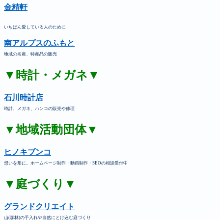
金精軒
いちばん愛している人のために
南アルプスのふもと
地域の名産、特産品の販売
▼時計・メガネ▼
石川時計店
時計、メガネ、ハンコの販売や修理
▼地域活動団体▼
ヒノキブンコ
想いを形に。ホームページ制作・動画制作・SEOの相談受付中
▼庭づくり▼
グランドクリエイト
山(森林)の手入れや自然にとけ込む庭づくり