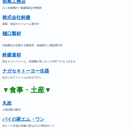
前島工務店
八ヶ岳南麓の一級建築設計事務所
株式会社鈴建
新築・別荘のリフォーム受付中
樋口製材
伝統構法を応援する製材所。地域材のご相談受付中
鈴建資材
窓をエコリフォーム。光熱費が安くなってｴｺﾎﾟｲﾝﾄもつきます
ナガセキトーヨー住器
住まいのリフォームお任せ下さい
▼食事・土産▼
丸政
小淵沢駅の駅弁
パイの家エム・ワン
水とパイ生地が自慢の昔ながらの製法のパイ