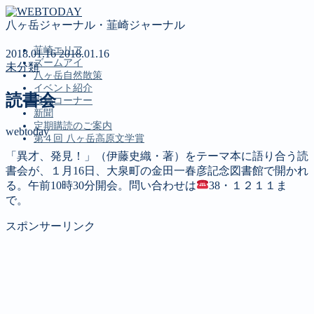
八ヶ岳ジャーナル・韮崎ジャーナル
韮崎エリア
2018.01.16
2018.01.16
ズームアイ
未分類
八ヶ岳自然散策
イベント紹介
読書会
投稿コーナー
新聞
定期購読のご案内
webtoday
第４回 八ヶ岳高原文学賞
「異才、発見！」（伊藤史織・著）をテーマ本に語り合う読
書会が、１月16日、大泉町の金田一春彦記念図書館で開かれ
MENU
る。午前10時30分開会。問い合わせは
38・１２１１ま
で。
韮崎エリア
ズームアイ
スポンサーリンク
八ヶ岳自然散策
イベント紹介
投稿コーナー
新聞
定期購読のご案内
第４回 八ヶ岳高原文学賞