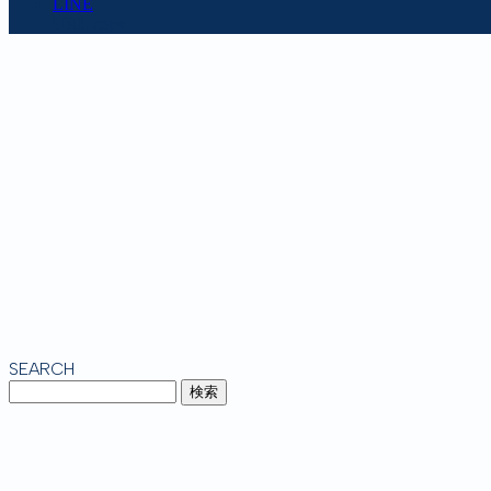
LINE
URL copy
SEARCH