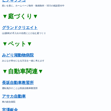
ヒノキブンコ
想いを形に。ホームページ制作・動画制作・SEOの相談受付中
▼庭づくり▼
グランドクリエイト
山(森林)の手入れや自然にとけ込む庭づくり
▼ペット▼
みどり湖動物病院
みんなが幸せになる方法を一緒に考えます
▼自動車関連▼
長坂自動車教習所
運転免許のことは長坂自動車教習所
アサカ自動車
車の総合病院
宮澤鈑金