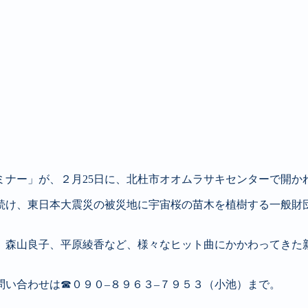
ミナー」が、２月
25
日に、北杜市オオムラサキセンターで開か
続け、東日本大震災の被災地に宇宙桜の苗木を植樹する一般財
、森山良子、平原綾香など、様々なヒット曲にかかわってきた
問い合わせは☎０９０
–
８９６３
–
７９５３（小池）まで。