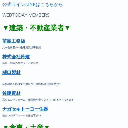
公式ラインLINEはこちらから
WEBTODAY MEMBERS
▼建築・不動産業者▼
前島工務店
八ヶ岳南麓の一級建築設計事務所
株式会社鈴建
新築・別荘のリフォーム受付中
樋口製材
伝統構法を応援する製材所。地域材のご相談受付中
鈴建資材
窓をエコリフォーム。光熱費が安くなってｴｺﾎﾟｲﾝﾄもつきます
ナガセキトーヨー住器
住まいのリフォームお任せ下さい
▼食事・土産▼