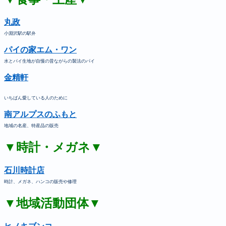
丸政
小淵沢駅の駅弁
パイの家エム・ワン
水とパイ生地が自慢の昔ながらの製法のパイ
金精軒
いちばん愛している人のために
南アルプスのふもと
地域の名産、特産品の販売
▼時計・メガネ▼
石川時計店
時計、メガネ、ハンコの販売や修理
▼地域活動団体▼