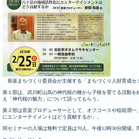
長坂まちづくり委員会が主催する「まちづくり人財育成セ
第１部は、武川町山高の神代桜の種から子桜を育てる活動を
え「神代桜の魅力」について語ってもらう。
第２部は音楽プロデューサーとして、オフコースや稲垣潤一
にエンターテイメントはどう貢献するか」。
同セミナーの入場は無料で定員は
70
人。午後
12
時
30
分開場。