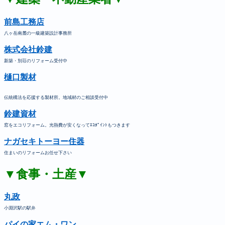
前島工務店
八ヶ岳南麓の一級建築設計事務所
株式会社鈴建
新築・別荘のリフォーム受付中
樋口製材
伝統構法を応援する製材所。地域材のご相談受付中
鈴建資材
窓をエコリフォーム。光熱費が安くなってｴｺﾎﾟｲﾝﾄもつきます
ナガセキトーヨー住器
住まいのリフォームお任せ下さい
▼食事・土産▼
丸政
小淵沢駅の駅弁
パイの家エム・ワン