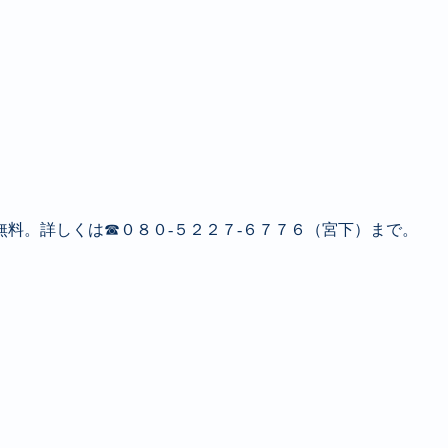
料。詳しくは☎０８０‐５２２７‐６７７６（宮下）まで。