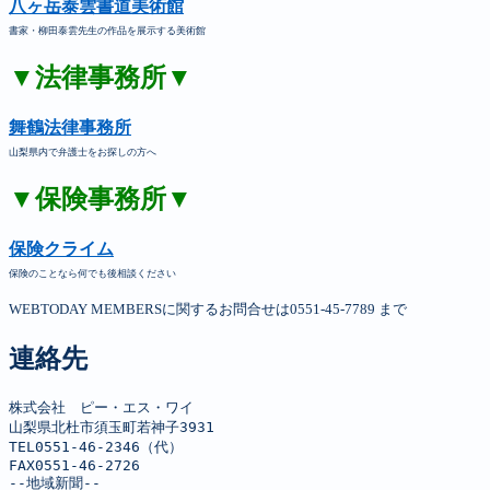
八ヶ岳泰雲書道美術館
書家・柳田泰雲先生の作品を展示する美術館
▼法律事務所▼
舞鶴法律事務所
山梨県内で弁護士をお探しの方へ
▼保険事務所▼
保険クライム
保険のことなら何でも後相談ください
WEBTODAY MEMBERSに関するお問合せは0551-45-7789 まで
連絡先
株式会社　ピー・エス・ワイ

山梨県北杜市須玉町若神子3931

TEL0551-46-2346（代）

FAX0551-46-2726

--地域新聞--
