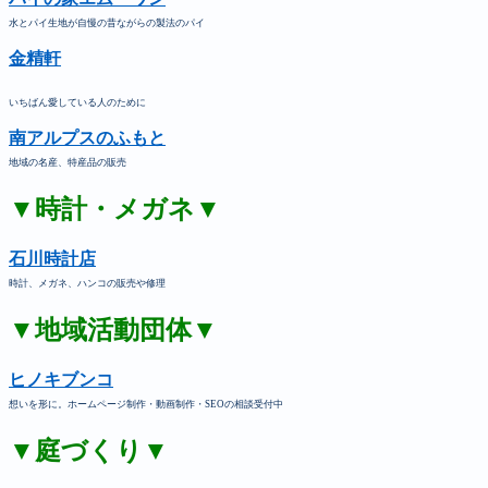
水とパイ生地が自慢の昔ながらの製法のパイ
金精軒
いちばん愛している人のために
南アルプスのふもと
地域の名産、特産品の販売
▼時計・メガネ▼
石川時計店
時計、メガネ、ハンコの販売や修理
▼地域活動団体▼
ヒノキブンコ
想いを形に。ホームページ制作・動画制作・SEOの相談受付中
▼庭づくり▼