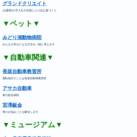
グランドクリエイト
山(森林)の手入れや自然にとけ込む庭づくり
▼ペット▼
みどり湖動物病院
みんなが幸せになる方法を一緒に考えます
▼自動車関連▼
長坂自動車教習所
運転免許のことは長坂自動車教習所
アサカ自動車
車の総合病院
宮澤鈑金
車のお悩みごとを解決します
▼ミュージアム▼