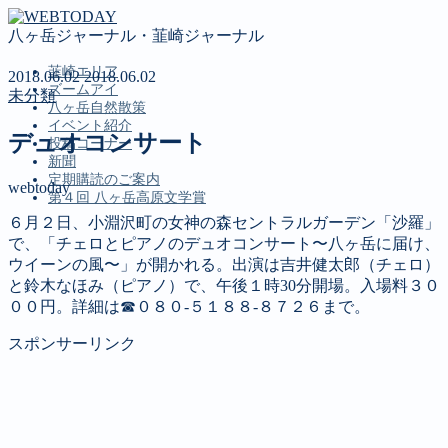
八ヶ岳ジャーナル・韮崎ジャーナル
韮崎エリア
2018.06.02
2018.06.02
ズームアイ
未分類
八ヶ岳自然散策
イベント紹介
デュオコンサート
投稿コーナー
新聞
定期購読のご案内
webtoday
第４回 八ヶ岳高原文学賞
６月２日、小淵沢町の女神の森セントラルガーデン「沙羅」
で、「チェロとピアノのデュオコンサート〜八ヶ岳に届け、
MENU
ウイーンの風〜」が開かれる。出演は吉井健太郎（チェロ）
と鈴木なほみ（ピアノ）で、午後１時30分開場。入場料３０
韮崎エリア
００円。詳細は☎０８０‐５１８８‐８７２６まで。
ズームアイ
八ヶ岳自然散策
スポンサーリンク
イベント紹介
投稿コーナー
新聞
定期購読のご案内
第４回 八ヶ岳高原文学賞