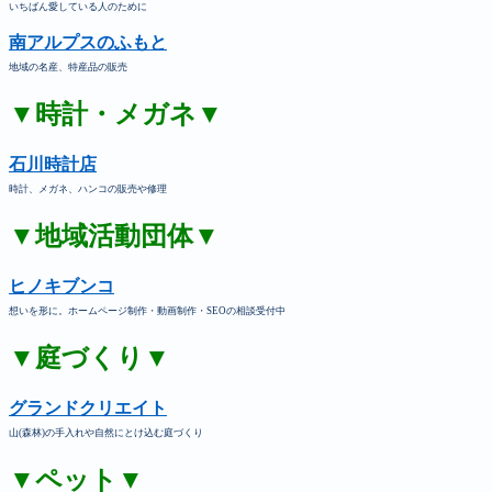
いちばん愛している人のために
南アルプスのふもと
地域の名産、特産品の販売
▼時計・メガネ▼
石川時計店
時計、メガネ、ハンコの販売や修理
▼地域活動団体▼
ヒノキブンコ
想いを形に。ホームページ制作・動画制作・SEOの相談受付中
▼庭づくり▼
グランドクリエイト
山(森林)の手入れや自然にとけ込む庭づくり
▼ペット▼