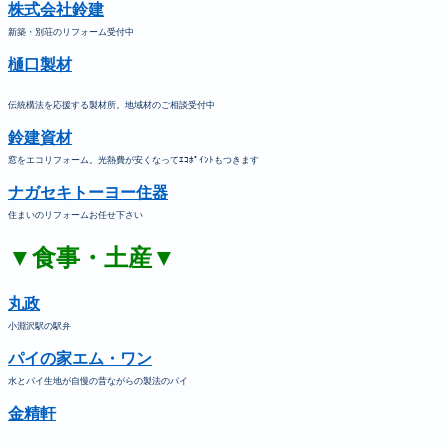
株式会社鈴建
新築・別荘のリフォーム受付中
樋口製材
伝統構法を応援する製材所。地域材のご相談受付中
鈴建資材
窓をエコリフォーム。光熱費が安くなってｴｺﾎﾟｲﾝﾄもつきます
ナガセキトーヨー住器
住まいのリフォームお任せ下さい
▼食事・土産▼
丸政
小淵沢駅の駅弁
パイの家エム・ワン
水とパイ生地が自慢の昔ながらの製法のパイ
金精軒