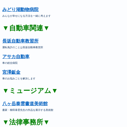
みどり湖動物病院
みんなが幸せになる方法を一緒に考えます
▼自動車関連▼
長坂自動車教習所
運転免許のことは長坂自動車教習所
アサカ自動車
車の総合病院
宮澤鈑金
車のお悩みごとを解決します
▼ミュージアム▼
八ヶ岳泰雲書道美術館
書家・柳田泰雲先生の作品を展示する美術館
▼法律事務所▼