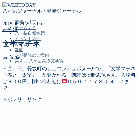
八ヶ岳ジャーナル・韮崎ジャーナル
韮崎エリア
2018.06.21
2018.06.21
ズームアイ
未分類
八ヶ岳自然散策
イベント紹介
文学マチネ
投稿コーナー
新聞
定期購読のご案内
webtoday
第４回 八ヶ岳高原文学賞
６月21日、長坂町のシュマンデュボヌールで、「文学マチネ
『春と、太宰』」が開かれる。朗読は松野志保さん。入場料
MENU
は６００円。問い合わせは
０５０‐１１７８‐０４０７ま
で。
韮崎エリア
ズームアイ
スポンサーリンク
八ヶ岳自然散策
イベント紹介
投稿コーナー
新聞
定期購読のご案内
第４回 八ヶ岳高原文学賞