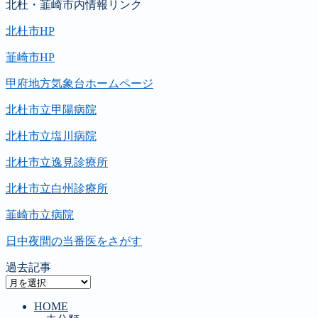
北杜・韮崎市内情報リンク
北杜市HP
韮崎市HP
甲府地方気象台ホームページ
北杜市立甲陽病院
北杜市立塩川病院
北杜市立逸見診療所
北杜市立白州診療所
韮崎市立病院
日中夜間の当番医をさがす
過去記事
過
去
HOME
記