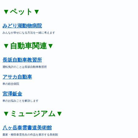
▼ペット▼
みどり湖動物病院
みんなが幸せになる方法を一緒に考えます
▼自動車関連▼
長坂自動車教習所
運転免許のことは長坂自動車教習所
アサカ自動車
車の総合病院
宮澤鈑金
車のお悩みごとを解決します
▼ミュージアム▼
八ヶ岳泰雲書道美術館
書家・柳田泰雲先生の作品を展示する美術館