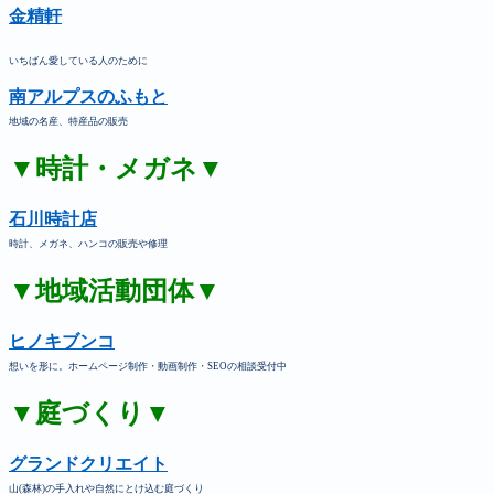
金精軒
いちばん愛している人のために
南アルプスのふもと
地域の名産、特産品の販売
▼時計・メガネ▼
石川時計店
時計、メガネ、ハンコの販売や修理
▼地域活動団体▼
ヒノキブンコ
想いを形に。ホームページ制作・動画制作・SEOの相談受付中
▼庭づくり▼
グランドクリエイト
山(森林)の手入れや自然にとけ込む庭づくり