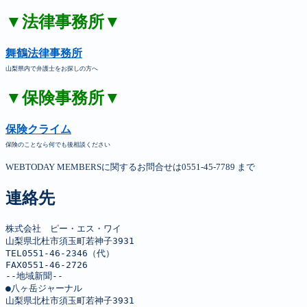
▼法律事務所▼
舞鶴法律事務所
山梨県内で弁護士をお探しの方へ
▼保険事務所▼
保険クライム
保険のことなら何でも後相談ください
WEBTODAY MEMBERSに関するお問合せは0551-45-7789 まで
連絡先
株式会社　ピー・エス・ワイ

山梨県北杜市須玉町若神子3931

TEL0551-46-2346（代）

FAX0551-46-2726

--地域新聞--

●八ヶ岳ジャーナル

山梨県北杜市須玉町若神子3931
