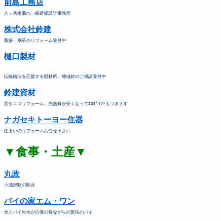
前島工務店
八ヶ岳南麓の一級建築設計事務所
株式会社鈴建
新築・別荘のリフォーム受付中
樋口製材
伝統構法を応援する製材所。地域材のご相談受付中
鈴建資材
窓をエコリフォーム。光熱費が安くなってｴｺﾎﾟｲﾝﾄもつきます
ナガセキトーヨー住器
住まいのリフォームお任せ下さい
▼食事・土産▼
丸政
小淵沢駅の駅弁
パイの家エム・ワン
水とパイ生地が自慢の昔ながらの製法のパイ