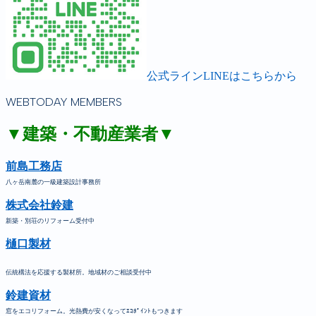
公式ラインLINEはこちらから
WEBTODAY MEMBERS
▼建築・不動産業者▼
前島工務店
八ヶ岳南麓の一級建築設計事務所
株式会社鈴建
新築・別荘のリフォーム受付中
樋口製材
伝統構法を応援する製材所。地域材のご相談受付中
鈴建資材
窓をエコリフォーム。光熱費が安くなってｴｺﾎﾟｲﾝﾄもつきます