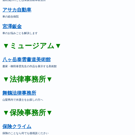
アサカ自動車
車の総合病院
宮澤鈑金
車のお悩みごとを解決します
▼ミュージアム▼
八ヶ岳泰雲書道美術館
書家・柳田泰雲先生の作品を展示する美術館
▼法律事務所▼
舞鶴法律事務所
山梨県内で弁護士をお探しの方へ
▼保険事務所▼
保険クライム
保険のことなら何でも後相談ください