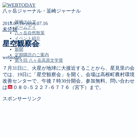
八ヶ岳ジャーナル・韮崎ジャーナル
韮崎エリア
2018.07.16
2018.07.16
ズームアイ
未分類
八ヶ岳自然散策
イベント紹介
星空観察会
投稿コーナー
新聞
定期購読のご案内
webtoday
第４回 八ヶ岳高原文学賞
７月31日に、火星が地球に大接近することから、星見里の会
では、19日に「星空観察会」を開く。会場は高根町農村環境
MENU
改善センターで、午後７時30分開会。参加無料。問い合わせ
は
０８０‐５２２７‐６７７６（宮下）まで。
韮崎エリア
ズームアイ
スポンサーリンク
八ヶ岳自然散策
イベント紹介
投稿コーナー
新聞
定期購読のご案内
第４回 八ヶ岳高原文学賞