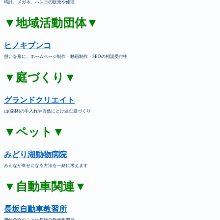
時計、メガネ、ハンコの販売や修理
▼地域活動団体▼
ヒノキブンコ
想いを形に。ホームページ制作・動画制作・SEOの相談受付中
▼庭づくり▼
グランドクリエイト
山(森林)の手入れや自然にとけ込む庭づくり
▼ペット▼
みどり湖動物病院
みんなが幸せになる方法を一緒に考えます
▼自動車関連▼
長坂自動車教習所
運転免許のことは長坂自動車教習所