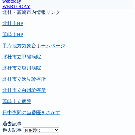
webtoday
WEBTODAY
北杜・韮崎市内情報リンク
北杜市HP
韮崎市HP
甲府地方気象台ホームページ
北杜市立甲陽病院
北杜市立塩川病院
北杜市立逸見診療所
北杜市立白州診療所
韮崎市立病院
日中夜間の当番医をさがす
過去記事
過去記事