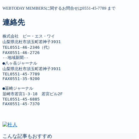
WEBTODAY MEMBERSに関するお問合せは0551-45-7789 まで
連絡先
株式会社　ピー・エス・ワイ

山梨県北杜市須玉町若神子3931

TEL0551-46-2346（代）

FAX0551-46-2726

--地域新聞--

●八ヶ岳ジャーナル

山梨県北杜市須玉町若神子3931

TEL0551-45-7789

FAX0551-35-9200

●韮崎ジャーナル

韮崎市若宮1-3-18　若宮ビル2F

TEL0551-45-6885

FAX0551-45-7370
こんな記事もおすすめ