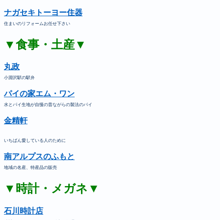
ナガセキトーヨー住器
住まいのリフォームお任せ下さい
▼食事・土産▼
丸政
小淵沢駅の駅弁
パイの家エム・ワン
水とパイ生地が自慢の昔ながらの製法のパイ
金精軒
いちばん愛している人のために
南アルプスのふもと
地域の名産、特産品の販売
▼時計・メガネ▼
石川時計店