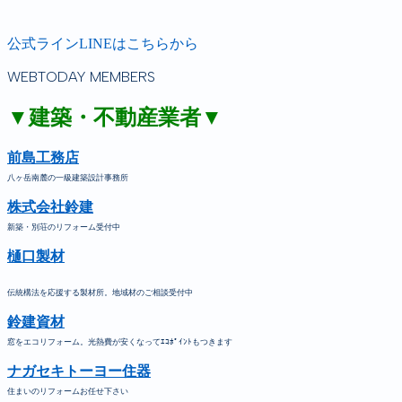
公式ラインLINEはこちらから
WEBTODAY MEMBERS
▼建築・不動産業者▼
前島工務店
八ヶ岳南麓の一級建築設計事務所
株式会社鈴建
新築・別荘のリフォーム受付中
樋口製材
伝統構法を応援する製材所。地域材のご相談受付中
鈴建資材
窓をエコリフォーム。光熱費が安くなってｴｺﾎﾟｲﾝﾄもつきます
ナガセキトーヨー住器
住まいのリフォームお任せ下さい