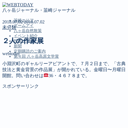
八ヶ岳ジャーナル・韮崎ジャーナル
韮崎エリア
2018.07.02
2018.07.02
ズームアイ
未分類
八ヶ岳自然散策
イベント紹介
２人の作家展
投稿コーナー
新聞
定期購読のご案内
webtoday
第４回 八ヶ岳高原文学賞
小淵沢町のギャルリーアビアントで、７月２日まで、「古典
MENU
技法と黄金背景の作品展」が開かれている。金曜日〜月曜日
開館。問い合わせは
36・４６７８まで。
韮崎エリア
ズームアイ
スポンサーリンク
八ヶ岳自然散策
イベント紹介
投稿コーナー
新聞
定期購読のご案内
第４回 八ヶ岳高原文学賞