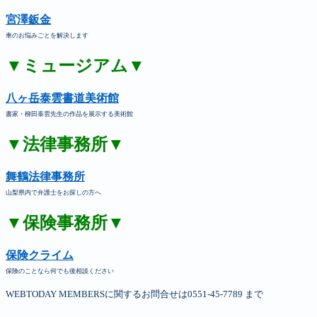
宮澤鈑金
車のお悩みごとを解決します
▼ミュージアム▼
八ヶ岳泰雲書道美術館
書家・柳田泰雲先生の作品を展示する美術館
▼法律事務所▼
舞鶴法律事務所
山梨県内で弁護士をお探しの方へ
▼保険事務所▼
保険クライム
保険のことなら何でも後相談ください
WEBTODAY MEMBERSに関するお問合せは0551-45-7789 まで