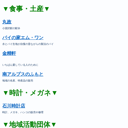
▼食事・土産▼
丸政
小淵沢駅の駅弁
パイの家エム・ワン
水とパイ生地が自慢の昔ながらの製法のパイ
金精軒
いちばん愛している人のために
南アルプスのふもと
地域の名産、特産品の販売
▼時計・メガネ▼
石川時計店
時計、メガネ、ハンコの販売や修理
▼地域活動団体▼