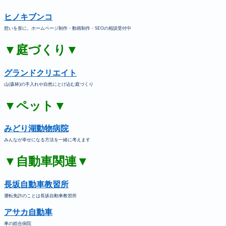
ヒノキブンコ
想いを形に。ホームページ制作・動画制作・SEOの相談受付中
▼庭づくり▼
グランドクリエイト
山(森林)の手入れや自然にとけ込む庭づくり
▼ペット▼
みどり湖動物病院
みんなが幸せになる方法を一緒に考えます
▼自動車関連▼
長坂自動車教習所
運転免許のことは長坂自動車教習所
アサカ自動車
車の総合病院