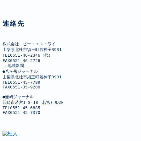
連絡先
株式会社　ピー・エス・ワイ

山梨県北杜市須玉町若神子3931

TEL0551-46-2346（代）

FAX0551-46-2726

--地域新聞--

●八ヶ岳ジャーナル

山梨県北杜市須玉町若神子3931

TEL0551-45-7789

FAX0551-35-9200

●韮崎ジャーナル

韮崎市若宮1-3-18　若宮ビル2F

TEL0551-45-6885

FAX0551-45-7370