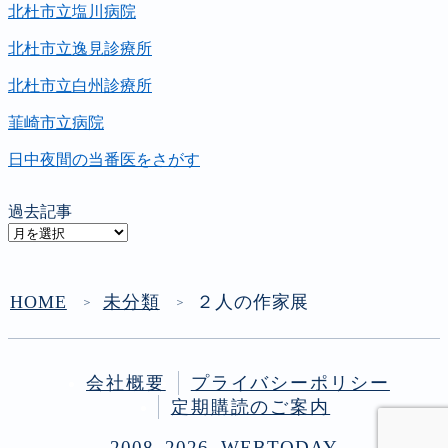
北杜市立塩川病院
北杜市立逸見診療所
北杜市立白州診療所
韮崎市立病院
日中夜間の当番医をさがす
過去記事
過
去
記
事
HOME
未分類
２人の作家展
＞
＞
会社概要
プライバシーポリシー
定期購読のご案内
2008–2026 WEBTODAY