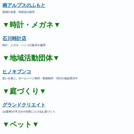
南アルプスのふもと
地域の名産、特産品の販売
▼時計・メガネ▼
石川時計店
時計、メガネ、ハンコの販売や修理
▼地域活動団体▼
ヒノキブンコ
想いを形に。ホームページ制作・動画制作・SEOの相談受付中
▼庭づくり▼
グランドクリエイト
山(森林)の手入れや自然にとけ込む庭づくり
▼ペット▼