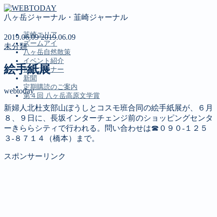
八ヶ岳ジャーナル・韮崎ジャーナル
韮崎エリア
2019.06.09
2019.06.09
ズームアイ
未分類
八ヶ岳自然散策
イベント紹介
絵手紙展
投稿コーナー
新聞
定期購読のご案内
webtoday
第４回 八ヶ岳高原文学賞
新婦人北杜支部山ぼうしとコスモ班合同の絵手紙展が、６月
８、９日に、長坂インターチェンジ前のショッピングセンタ
MENU
ーきららシティで行われる。問い合わせは☎０９０‐１２５
３‐８７１４（橋本）まで。
韮崎エリア
ズームアイ
スポンサーリンク
八ヶ岳自然散策
イベント紹介
投稿コーナー
新聞
定期購読のご案内
第４回 八ヶ岳高原文学賞