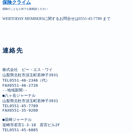
保険クライム
保険のことなら何でも後相談ください
WEBTODAY MEMBERSに関するお問合せは0551-45-7789 まで
連絡先
株式会社　ピー・エス・ワイ

山梨県北杜市須玉町若神子3931

TEL0551-46-2346（代）

FAX0551-46-2726

--地域新聞--

●八ヶ岳ジャーナル

山梨県北杜市須玉町若神子3931

TEL0551-45-7789

FAX0551-35-9200

●韮崎ジャーナル

韮崎市若宮1-3-18　若宮ビル2F

TEL0551-45-6885
