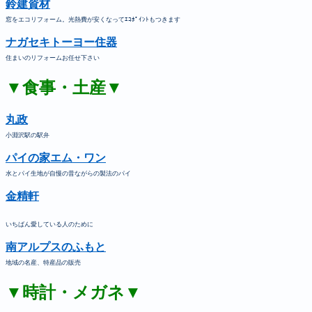
鈴建資材
窓をエコリフォーム。光熱費が安くなってｴｺﾎﾟｲﾝﾄもつきます
ナガセキトーヨー住器
住まいのリフォームお任せ下さい
▼食事・土産▼
丸政
小淵沢駅の駅弁
パイの家エム・ワン
水とパイ生地が自慢の昔ながらの製法のパイ
金精軒
いちばん愛している人のために
南アルプスのふもと
地域の名産、特産品の販売
▼時計・メガネ▼