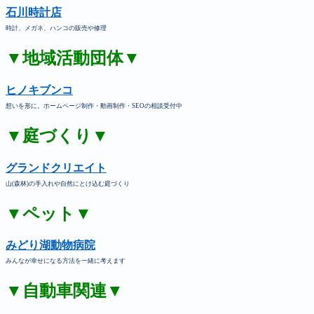
石川時計店
時計、メガネ、ハンコの販売や修理
▼地域活動団体▼
ヒノキブンコ
想いを形に。ホームページ制作・動画制作・SEOの相談受付中
▼庭づくり▼
グランドクリエイト
山(森林)の手入れや自然にとけ込む庭づくり
▼ペット▼
みどり湖動物病院
みんなが幸せになる方法を一緒に考えます
▼自動車関連▼