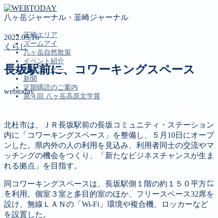
八ヶ岳ジャーナル・韮崎ジャーナル
韮崎エリア
2022.05.16
ズームアイ
くらし
八ヶ岳自然散策
イベント紹介
長坂駅前に、コワーキングスペース
投稿コーナー
新聞
定期購読のご案内
webtoday
第４回 八ヶ岳高原文学賞
MENU
北杜市は、ＪＲ長坂駅前の長坂コミュニティ・ステーション
内に「コワーキングスペース」を整備し、５月10日にオープ
韮崎エリア
ンした。県内外の人の利用を見込み、利用者同士の交流やマ
ズームアイ
ッチングの機会をつくり、「新たなビジネスチャンスが生ま
八ヶ岳自然散策
れる拠点」を目指す。
イベント紹介
投稿コーナー
同コワーキングスペースは、長坂駅側１階の約１５０平方㍍
新聞
を利用。個室３室と多目的室のほか、フリースペース32席を
定期購読のご案内
設け、無線ＬＡＮの「Wi-Fi」環境や複合機、ロッカーなど
第４回 八ヶ岳高原文学賞
を設置した。