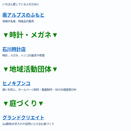
いちばん愛している人のために
南アルプスのふもと
地域の名産、特産品の販売
▼時計・メガネ▼
石川時計店
時計、メガネ、ハンコの販売や修理
▼地域活動団体▼
ヒノキブンコ
想いを形に。ホームページ制作・動画制作・SEOの相談受付中
▼庭づくり▼
グランドクリエイト
山(森林)の手入れや自然にとけ込む庭づくり