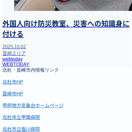
外国人向け防災教室、災害への知識身に
付ける
2025.10.02
韮崎エリア
webtoday
WEBTODAY
北杜・韮崎市内情報リンク
北杜市HP
韮崎市HP
甲府地方気象台ホームページ
北杜市立甲陽病院
北杜市立塩川病院