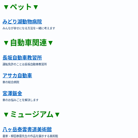
▼ペット▼
みどり湖動物病院
みんなが幸せになる方法を一緒に考えます
▼自動車関連▼
長坂自動車教習所
運転免許のことは長坂自動車教習所
アサカ自動車
車の総合病院
宮澤鈑金
車のお悩みごとを解決します
▼ミュージアム▼
八ヶ岳泰雲書道美術館
書家・柳田泰雲先生の作品を展示する美術館