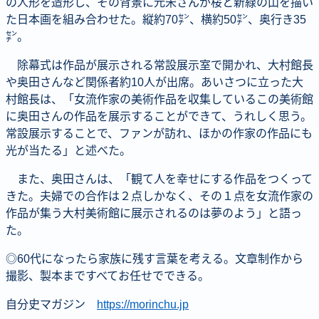
の人形を造形し、その背景に元宋さんが桜と新緑の山を描い
た日本画を組み合わせた。縦約70㌢、横約50㌢、奥行き35
㌢。
除幕式は作品が展示される常設展示室で開かれ、大村館長
や奥田さんなど関係者約10人が出席。あいさつに立った大
村館長は、「女流作家の美術作品を収集しているこの美術館
に奥田さんの作品を展示することができて、うれしく思う。
常設展示することで、ファンが訪れ、ほかの作家の作品にも
光が当たる」と述べた。
また、奥田さんは、「観て人を幸せにする作品をつくって
きた。夫婦での合作は２点しかなく、その１点を女流作家の
作品が集う大村美術館に展示されるのは夢のよう」と語っ
た。
◎60代になったら家族に残す言葉を考える。文章制作から
撮影、製本まですべてお任せでできる。
自分史マガジン
https://morinchu.jp