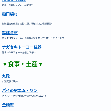
新築・別荘のリフォーム受付中
樋口製材
伝統構法を応援する製材所。地域材のご相談受付中
鈴建資材
窓をエコリフォーム。光熱費が安くなってｴｺﾎﾟｲﾝﾄもつきます
ナガセキトーヨー住器
住まいのリフォームお任せ下さい
▼食事・土産▼
丸政
小淵沢駅の駅弁
パイの家エム・ワン
水とパイ生地が自慢の昔ながらの製法のパイ
金精軒