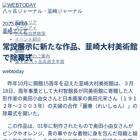
八ヶ岳ジャーナル・韮崎ジャーナル
韮崎エリア
2023.04.03
ズームアイ
韮崎エリア
八ヶ岳自然散策
イベント紹介
投稿コーナー
常設展示に新たな作品、韮崎大村美術館
新聞
で除幕式
定期購読のご案内
第４回 八ヶ岳高原文学賞
webtoday
MENU
昨年10月に開館15周年を迎えた韮崎大村美術館は、３月
韮崎エリア
18日、周年事業として大村智館長が同美術館に寄贈した人
ズームアイ
形作家の奥田小由女さんと日本画家の奥田元宋さん（１９１
八ヶ岳自然散策
２年〜２００３年）の夫婦の合作「麗春（れいしゅん）」の
イベント紹介
除幕式を開いた。
投稿コーナー
新聞
この作品は、01年に制作されたもので奥田小由女さんが
定期購読のご案内
ピンクやオレンジ、青の華やかな着物に身を包んだ母親と娘
第４回 八ヶ岳高原文学賞