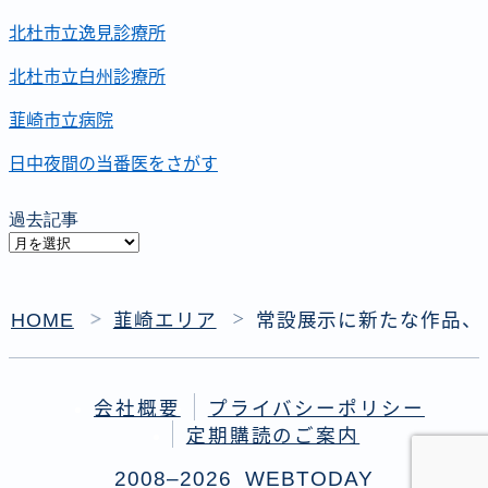
北杜市立逸見診療所
北杜市立白州診療所
韮崎市立病院
日中夜間の当番医をさがす
過去記事
過
去
記
HOME
韮崎エリア
常設展示に新たな作品、
＞
＞
事
会社概要
プライバシーポリシー
定期購読のご案内
2008–2026 WEBTODAY