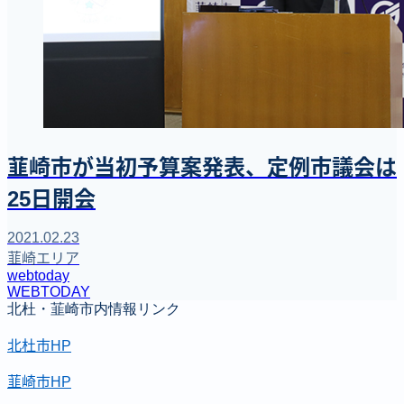
韮崎市が当初予算案発表、定例市議会は
25日開会
2021.02.23
韮崎エリア
webtoday
WEBTODAY
北杜・韮崎市内情報リンク
北杜市HP
韮崎市HP