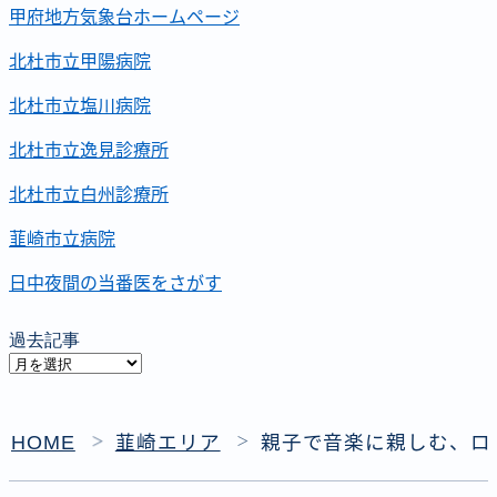
甲府地方気象台ホームページ
北杜市立甲陽病院
北杜市立塩川病院
北杜市立逸見診療所
北杜市立白州診療所
韮崎市立病院
日中夜間の当番医をさがす
過去記事
過
去
記
HOME
韮崎エリア
親子で音楽に親しむ、ロ
＞
＞
事