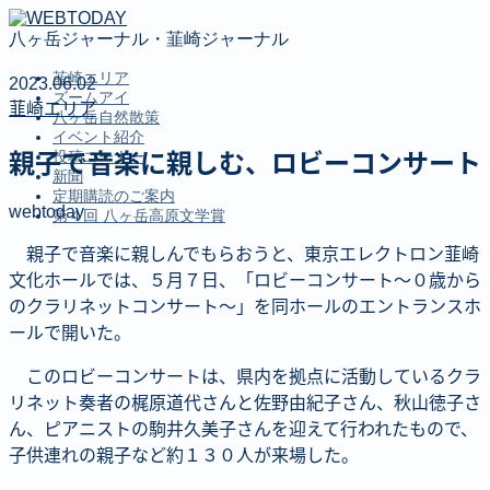
八ヶ岳ジャーナル・韮崎ジャーナル
韮崎エリア
2023.06.02
ズームアイ
韮崎エリア
八ヶ岳自然散策
イベント紹介
投稿コーナー
親子で音楽に親しむ、ロビーコンサート
新聞
定期購読のご案内
webtoday
第４回 八ヶ岳高原文学賞
MENU
親子で音楽に親しんでもらおうと、東京エレクトロン韮崎
文化ホールでは、５月７日、「ロビーコンサート〜０歳から
韮崎エリア
のクラリネットコンサート〜」を同ホールのエントランスホ
ズームアイ
ールで開いた。
八ヶ岳自然散策
イベント紹介
このロビーコンサートは、県内を拠点に活動しているクラ
投稿コーナー
リネット奏者の梶原道代さんと佐野由紀子さん、秋山徳子さ
新聞
ん、ピアニストの駒井久美子さんを迎えて行われたもので、
定期購読のご案内
第４回 八ヶ岳高原文学賞
子供連れの親子など約１３０人が来場した。