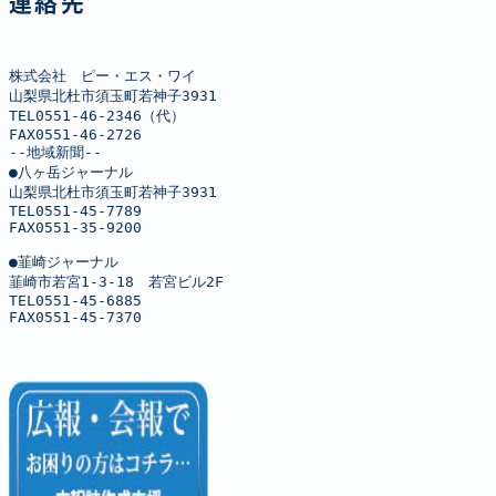
連絡先
株式会社　ピー・エス・ワイ

山梨県北杜市須玉町若神子3931

TEL0551-46-2346（代）

FAX0551-46-2726

--地域新聞--

●八ヶ岳ジャーナル

山梨県北杜市須玉町若神子3931

TEL0551-45-7789

FAX0551-35-9200

●韮崎ジャーナル

韮崎市若宮1-3-18　若宮ビル2F

TEL0551-45-6885

FAX0551-45-7370