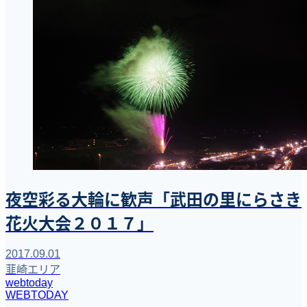
夜空彩る大輪に歓声「武田の里にらさき
花火大会２０１７」
2017.09.01
韮崎エリア
webtoday
WEBTODAY