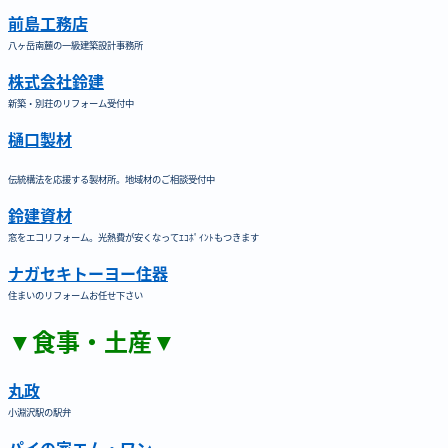
前島工務店
八ヶ岳南麓の一級建築設計事務所
株式会社鈴建
新築・別荘のリフォーム受付中
樋口製材
伝統構法を応援する製材所。地域材のご相談受付中
鈴建資材
窓をエコリフォーム。光熱費が安くなってｴｺﾎﾟｲﾝﾄもつきます
ナガセキトーヨー住器
住まいのリフォームお任せ下さい
▼食事・土産▼
丸政
小淵沢駅の駅弁