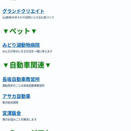
グランドクリエイト
山(森林)の手入れや自然にとけ込む庭づくり
▼ペット▼
みどり湖動物病院
みんなが幸せになる方法を一緒に考えます
▼自動車関連▼
長坂自動車教習所
運転免許のことは長坂自動車教習所
アサカ自動車
車の総合病院
宮澤鈑金
車のお悩みごとを解決します