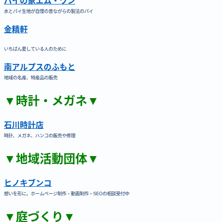
パイの家エム・ワン
水とパイ生地が自慢の昔ながらの製法のパイ
金精軒
いちばん愛している人のために
南アルプスのふもと
地域の名産、特産品の販売
▼時計・メガネ▼
石川時計店
時計、メガネ、ハンコの販売や修理
▼地域活動団体▼
ヒノキブンコ
想いを形に。ホームページ制作・動画制作・SEOの相談受付中
▼庭づくり▼