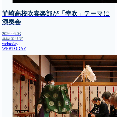
韮崎高校吹奏楽部が「幸吹」テーマに
演奏会
2026.06.03
韮崎エリア
webtoday
WEBTODAY