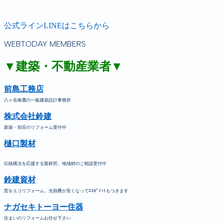
公式ラインLINEはこちらから
WEBTODAY MEMBERS
▼建築・不動産業者▼
前島工務店
八ヶ岳南麓の一級建築設計事務所
株式会社鈴建
新築・別荘のリフォーム受付中
樋口製材
伝統構法を応援する製材所。地域材のご相談受付中
鈴建資材
窓をエコリフォーム。光熱費が安くなってｴｺﾎﾟｲﾝﾄもつきます
ナガセキトーヨー住器
住まいのリフォームお任せ下さい