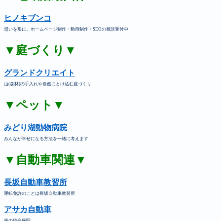
ヒノキブンコ
想いを形に。ホームページ制作・動画制作・SEOの相談受付中
▼庭づくり▼
グランドクリエイト
山(森林)の手入れや自然にとけ込む庭づくり
▼ペット▼
みどり湖動物病院
みんなが幸せになる方法を一緒に考えます
▼自動車関連▼
長坂自動車教習所
運転免許のことは長坂自動車教習所
アサカ自動車
車の総合病院