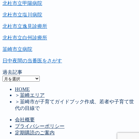
北杜市立甲陽病院
北杜市立塩川病院
北杜市立逸見診療所
北杜市立白州診療所
韮崎市立病院
日中夜間の当番医をさがす
過去記事
過
去
HOME
記
＞
韮崎エリア
事
＞
韮崎市が子育てガイドブック作成、若者や子育て世
代の目線で
会社概要
プライバシーポリシー
定期購読のご案内