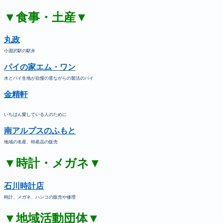
▼食事・土産▼
丸政
小淵沢駅の駅弁
パイの家エム・ワン
水とパイ生地が自慢の昔ながらの製法のパイ
金精軒
いちばん愛している人のために
南アルプスのふもと
地域の名産、特産品の販売
▼時計・メガネ▼
石川時計店
時計、メガネ、ハンコの販売や修理
▼地域活動団体▼