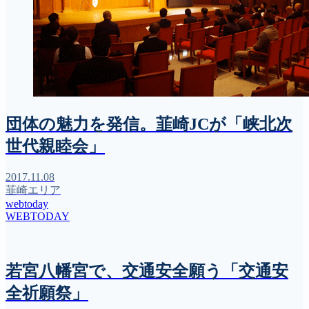
団体の魅力を発信。韮崎JCが「峡北次
世代親睦会」
2017.11.08
韮崎エリア
webtoday
WEBTODAY
若宮八幡宮で、交通安全願う「交通安
全祈願祭」