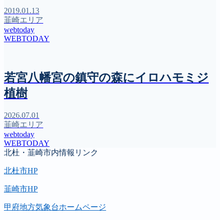
2019.01.13
韮崎エリア
webtoday
WEBTODAY
若宮八幡宮の鎮守の森にイロハモミジ
植樹
2026.07.01
韮崎エリア
webtoday
WEBTODAY
北杜・韮崎市内情報リンク
北杜市HP
韮崎市HP
甲府地方気象台ホームページ