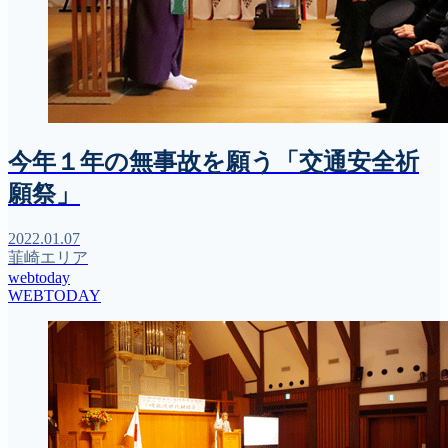
今年１年の無事故を願う「交通安全祈
願祭」
2022.01.07
韮崎エリア
webtoday
WEBTODAY