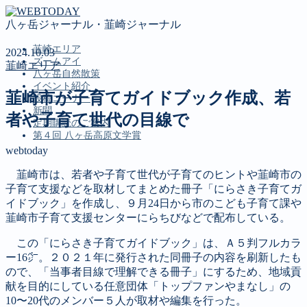
八ヶ岳ジャーナル・韮崎ジャーナル
韮崎エリア
2024.10.03
ズームアイ
韮崎エリア
八ヶ岳自然散策
イベント紹介
韮崎市が子育てガイドブック作成、若
投稿コーナー
新聞
者や子育て世代の目線で
定期購読のご案内
第４回 八ヶ岳高原文学賞
webtoday
韮崎市は、若者や子育て世代が子育てのヒントや韮崎市の
MENU
子育て支援などを取材してまとめた冊子「にらさき子育てガ
韮崎エリア
イドブック」を作成し、９月24日から市のこども子育て課や
ズームアイ
韮崎市子育て支援センターにらちびなどで配布している。
八ヶ岳自然散策
この「にらさき子育てガイドブック」は、Ａ５判フルカラ
イベント紹介
ー16㌻。２０２１年に発行された同冊子の内容を刷新したも
投稿コーナー
ので、「当事者目線で理解できる冊子」にするため、地域貢
新聞
献を目的にしている任意団体「トップファンやまなし」の
定期購読のご案内
10〜20代のメンバー５人が取材や編集を行った。
第４回 八ヶ岳高原文学賞