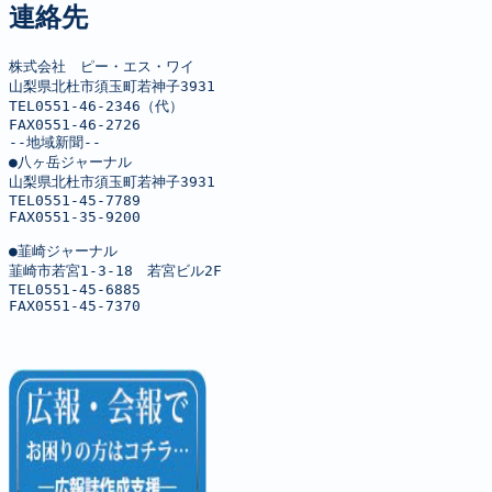
連絡先
株式会社　ピー・エス・ワイ

山梨県北杜市須玉町若神子3931

TEL0551-46-2346（代）

FAX0551-46-2726

--地域新聞--

●八ヶ岳ジャーナル

山梨県北杜市須玉町若神子3931

TEL0551-45-7789

FAX0551-35-9200

●韮崎ジャーナル

韮崎市若宮1-3-18　若宮ビル2F

TEL0551-45-6885

FAX0551-45-7370