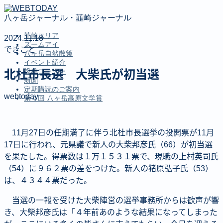
八ヶ岳ジャーナル・韮崎ジャーナル
韮崎エリア
2024.11.18
ズームアイ
できごと
八ヶ岳自然散策
イベント紹介
投稿コーナー
北杜市長選 大柴氏が初当選
新聞
定期購読のご案内
webtoday
第４回 八ヶ岳高原文学賞
MENU
11月27日の任期満了に伴う北杜市長選挙の投開票が11月
韮崎エリア
17日に行われ、元県議で新人の大柴邦彦氏（66）が初当選
ズームアイ
を果たした。得票数は１万１５３１票で、現職の上村英司氏
八ヶ岳自然散策
（54）に９６２票の差をつけた。新人の猪原弘子氏（53）
イベント紹介
は、４３４４票だった。
投稿コーナー
新聞
当選の一報を受けた大柴陣営の選挙事務所からは歓声が響
定期購読のご案内
き、大柴邦彦氏は「４年前あのような結果になってしまった
第４回 八ヶ岳高原文学賞