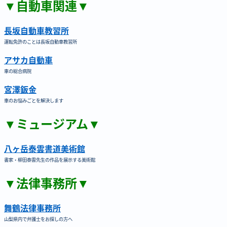
▼自動車関連▼
長坂自動車教習所
運転免許のことは長坂自動車教習所
アサカ自動車
車の総合病院
宮澤鈑金
車のお悩みごとを解決します
▼ミュージアム▼
八ヶ岳泰雲書道美術館
書家・柳田泰雲先生の作品を展示する美術館
▼法律事務所▼
舞鶴法律事務所
山梨県内で弁護士をお探しの方へ