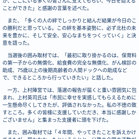
が、ここにいる多くの皆さんに支えてもらい、今日を迎える
ことができた」と感謝の言葉を述べた。
また、「多くの人の絆でしっかりと結んだ結果が今日のこ
の勝利だと思っている。この絆を基本姿勢に、必ず北杜の未
来を豊かに、そして安全、安心なまちをつくっていく」と決
意を語った。
当選後の囲み取材では、「最初に取り掛かるのは、保育料
の第一子からの無償化、給食費の完全な無償化、がん検診の
助成、75歳以上の後期高齢者の人間ドックへの助成など
で、できるところから行っていきたい」と話した。
一方、上村陣営では、落選の報告が届くと重い雰囲気に包
まれ、上村英司氏は「市民に幸せを実感してもらえるために
一生懸命尽くしてきたが、評価されなかった。私の不徳の致
すところ。多くの皆様に支援していただき、本当に感謝しか
ございません」と集まった支援者に頭を下げた。
また、囲み取材では「４年間、やってきたことを訴えかけ