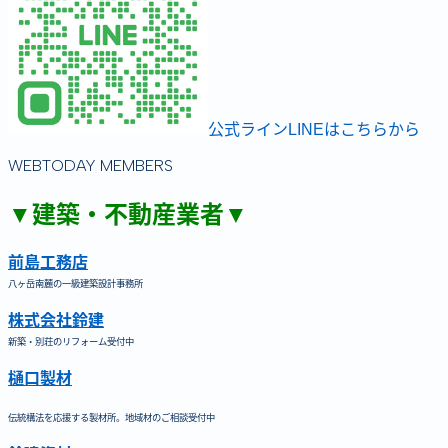
公式ラインLINEはこちらから
WEBTODAY MEMBERS
▼建築・不動産業者▼
前島工務店
八ヶ岳南麓の一級建築設計事務所
株式会社鈴建
新築・別荘のリフォーム受付中
樋口製材
伝統構法を応援する製材所。地域材のご相談受付中