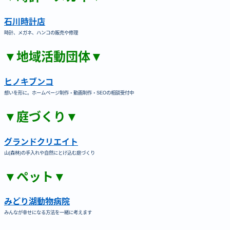
石川時計店
時計、メガネ、ハンコの販売や修理
▼地域活動団体▼
ヒノキブンコ
想いを形に。ホームページ制作・動画制作・SEOの相談受付中
▼庭づくり▼
グランドクリエイト
山(森林)の手入れや自然にとけ込む庭づくり
▼ペット▼
みどり湖動物病院
みんなが幸せになる方法を一緒に考えます