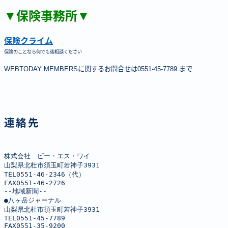
▼保険事務所▼
保険クライム
保険のことなら何でも後相談ください
WEBTODAY MEMBERSに関するお問合せは0551-45-7789 まで
連絡先
株式会社　ピー・エス・ワイ

山梨県北杜市須玉町若神子3931

TEL0551-46-2346（代）

FAX0551-46-2726

--地域新聞--

●八ヶ岳ジャーナル

山梨県北杜市須玉町若神子3931

TEL0551-45-7789

FAX0551-35-9200
