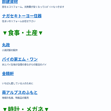
鈴建資材
窓をエコリフォーム。光熱費が安くなってｴｺﾎﾟｲﾝﾄもつきます
ナガセキトーヨー住器
住まいのリフォームお任せ下さい
▼食事・土産▼
丸政
小淵沢駅の駅弁
パイの家エム・ワン
水とパイ生地が自慢の昔ながらの製法のパイ
金精軒
いちばん愛している人のために
南アルプスのふもと
地域の名産、特産品の販売
▼時計・メガネ▼