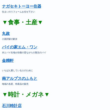
ナガセキトーヨー住器
住まいのリフォームお任せ下さい
▼食事・土産▼
丸政
小淵沢駅の駅弁
パイの家エム・ワン
水とパイ生地が自慢の昔ながらの製法のパイ
金精軒
いちばん愛している人のために
南アルプスのふもと
地域の名産、特産品の販売
▼時計・メガネ▼
石川時計店