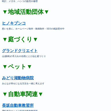
時計、メガネ、ハンコの販売や修理
▼地域活動団体▼
ヒノキブンコ
想いを形に。ホームページ制作・動画制作・SEOの相談受付中
▼庭づくり▼
グランドクリエイト
山(森林)の手入れや自然にとけ込む庭づくり
▼ペット▼
みどり湖動物病院
みんなが幸せになる方法を一緒に考えます
▼自動車関連▼
長坂自動車教習所