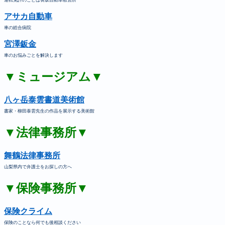
運転免許のことは長坂自動車教習所
アサカ自動車
車の総合病院
宮澤鈑金
車のお悩みごとを解決します
▼ミュージアム▼
八ヶ岳泰雲書道美術館
書家・柳田泰雲先生の作品を展示する美術館
▼法律事務所▼
舞鶴法律事務所
山梨県内で弁護士をお探しの方へ
▼保険事務所▼
保険クライム
保険のことなら何でも後相談ください