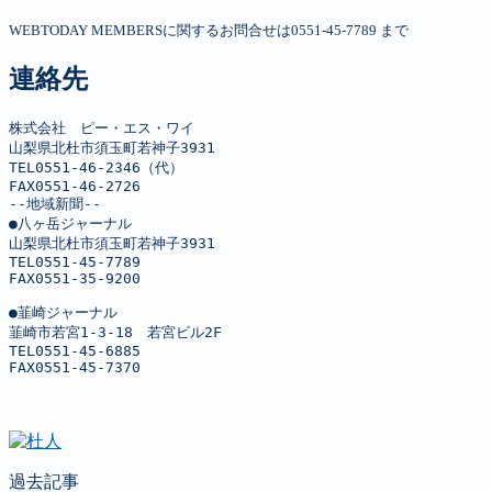
WEBTODAY MEMBERSに関するお問合せは0551-45-7789 まで
連絡先
株式会社　ピー・エス・ワイ

山梨県北杜市須玉町若神子3931

TEL0551-46-2346（代）

FAX0551-46-2726

--地域新聞--

●八ヶ岳ジャーナル

山梨県北杜市須玉町若神子3931

TEL0551-45-7789

FAX0551-35-9200

●韮崎ジャーナル

韮崎市若宮1-3-18　若宮ビル2F

TEL0551-45-6885

FAX0551-45-7370
過去記事