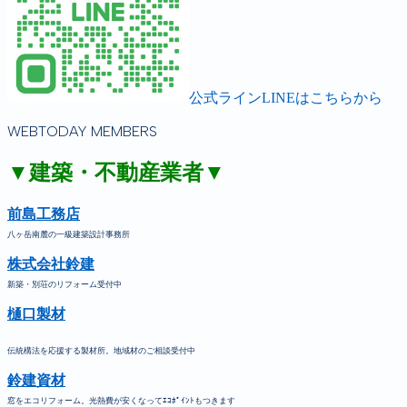
公式ラインLINEはこちらから
WEBTODAY MEMBERS
▼建築・不動産業者▼
前島工務店
八ヶ岳南麓の一級建築設計事務所
株式会社鈴建
新築・別荘のリフォーム受付中
樋口製材
伝統構法を応援する製材所。地域材のご相談受付中
鈴建資材
窓をエコリフォーム。光熱費が安くなってｴｺﾎﾟｲﾝﾄもつきます