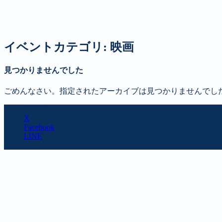
新聞
定期購読のご案内
第４回 八ヶ岳高原文学賞
イベントカテゴリ:
映画
見つかりませんでした
ごめんなさい。指定されたアーカイブは見つかりませんでし
SHARE
X
Facebook
LINE
URL copy