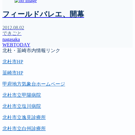
フィールドバレエ、開幕
2012.08.02
できごと
nagasaka
WEBTODAY
北杜・韮崎市内情報リンク
北杜市HP
韮崎市HP
甲府地方気象台ホームページ
北杜市立甲陽病院
北杜市立塩川病院
北杜市立逸見診療所
北杜市立白州診療所