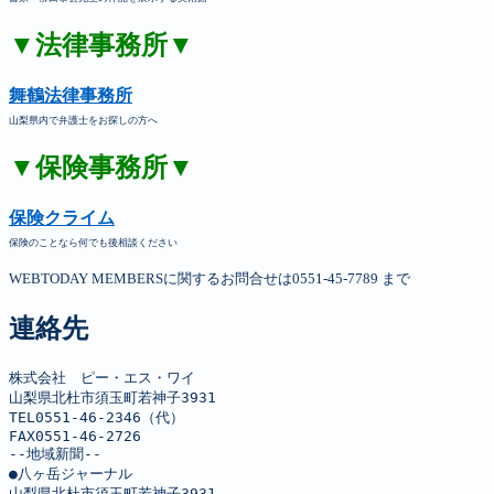
▼法律事務所▼
舞鶴法律事務所
山梨県内で弁護士をお探しの方へ
▼保険事務所▼
保険クライム
保険のことなら何でも後相談ください
WEBTODAY MEMBERSに関するお問合せは0551-45-7789 まで
連絡先
株式会社　ピー・エス・ワイ

山梨県北杜市須玉町若神子3931

TEL0551-46-2346（代）

FAX0551-46-2726

--地域新聞--

●八ヶ岳ジャーナル

山梨県北杜市須玉町若神子3931
