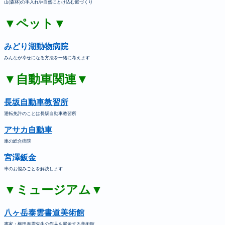
山(森林)の手入れや自然にとけ込む庭づくり
▼ペット▼
みどり湖動物病院
みんなが幸せになる方法を一緒に考えます
▼自動車関連▼
長坂自動車教習所
運転免許のことは長坂自動車教習所
アサカ自動車
車の総合病院
宮澤鈑金
車のお悩みごとを解決します
▼ミュージアム▼
八ヶ岳泰雲書道美術館
書家・柳田泰雲先生の作品を展示する美術館