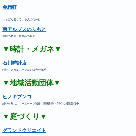
金精軒
いちばん愛している人のために
南アルプスのふもと
地域の名産、特産品の販売
▼時計・メガネ▼
石川時計店
時計、メガネ、ハンコの販売や修理
▼地域活動団体▼
ヒノキブンコ
想いを形に。ホームページ制作・動画制作・SEOの相談受付中
▼庭づくり▼
グランドクリエイト