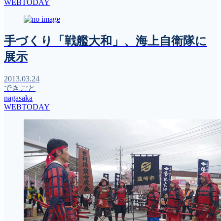
WEBTODAY
手づくり「戦艦大和」、海上自衛隊に
展示
2013.03.24
できごと
nagasaka
WEBTODAY