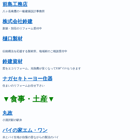
前島工務店
八ヶ岳南麓の一級建築設計事務所
株式会社鈴建
新築・別荘のリフォーム受付中
樋口製材
伝統構法を応援する製材所。地域材のご相談受付中
鈴建資材
窓をエコリフォーム。光熱費が安くなってｴｺﾎﾟｲﾝﾄもつきます
ナガセキトーヨー住器
住まいのリフォームお任せ下さい
▼食事・土産▼
丸政
小淵沢駅の駅弁
パイの家エム・ワン
水とパイ生地が自慢の昔ながらの製法のパイ