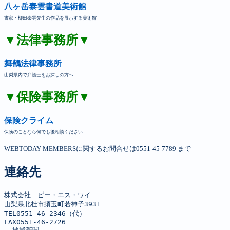
八ヶ岳泰雲書道美術館
書家・柳田泰雲先生の作品を展示する美術館
▼法律事務所▼
舞鶴法律事務所
山梨県内で弁護士をお探しの方へ
▼保険事務所▼
保険クライム
保険のことなら何でも後相談ください
WEBTODAY MEMBERSに関するお問合せは0551-45-7789 まで
連絡先
株式会社　ピー・エス・ワイ

山梨県北杜市須玉町若神子3931

TEL0551-46-2346（代）

FAX0551-46-2726
