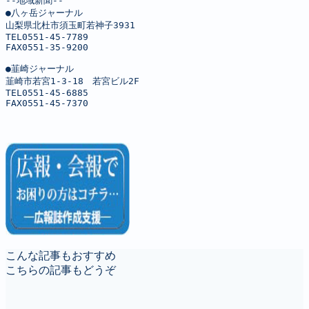
--地域新聞--

●八ヶ岳ジャーナル

山梨県北杜市須玉町若神子3931

TEL0551-45-7789

FAX0551-35-9200

●韮崎ジャーナル

韮崎市若宮1-3-18　若宮ビル2F

TEL0551-45-6885

FAX0551-45-7370
こんな記事もおすすめ
こちらの記事もどうぞ