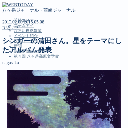
八ヶ岳ジャーナル・韮崎ジャーナル
韮崎エリア
2011.02.08
2015.05.08
ズームアイ
できごと
八ヶ岳自然散策
イベント紹介
シンガーの清田さん。星をテーマにし
投稿コーナー
新聞
たアルバム発表
定期購読のご案内
第４回 八ヶ岳高原文学賞
nagasaka
MENU
韮崎エリア
ズームアイ
八ヶ岳自然散策
イベント紹介
投稿コーナー
新聞
定期購読のご案内
第４回 八ヶ岳高原文学賞