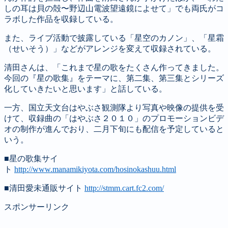
しの耳は貝の殻〜野辺山電波望遠鏡によせて」でも両氏がコ
ラボした作品を収録している。
また、ライブ活動で披露している「星空のカノン」、「星霜
（せいそう）」などがアレンジを変えて収録されている。
清田さんは、「これまで星の歌をたくさん作ってきました。
今回の『星の歌集』をテーマに、第二集、第三集とシリーズ
化していきたいと思います」と話している。
一方、国立天文台はやぶさ観測隊より写真や映像の提供を受
けて、収録曲の「はやぶさ２０１０」のプロモーションビデ
オの制作が進んでおり、二月下旬にも配信を予定していると
いう。
■星の歌集サイ
ト
http://www.manamikiyota.com/hosinokashuu.html
■清田愛未通販サイト
http://stmm.cart.fc2.com/
スポンサーリンク