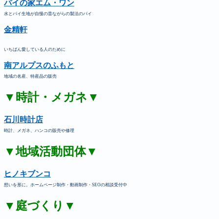
パイの家エム・ワン
水とパイ生地が自慢の昔ながらの製法のパイ
金精軒
いちばん愛している人のために
南アルプスのふもと
地域の名産、特産品の販売
▼時計・メガネ▼
石川時計店
時計、メガネ、ハンコの販売や修理
▼地域活動団体▼
ヒノキブンコ
想いを形に。ホームページ制作・動画制作・SEOの相談受付中
▼庭づくり▼