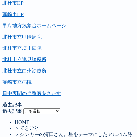
北杜市HP
韮崎市HP
甲府地方気象台ホームページ
北杜市立甲陽病院
北杜市立塩川病院
北杜市立逸見診療所
北杜市立白州診療所
韮崎市立病院
日中夜間の当番医をさがす
過去記事
過去記事
HOME
＞
できごと
＞
シンガーの清田さん。星をテーマにしたアルバム発