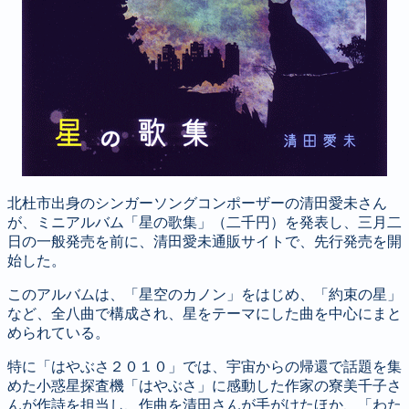
北杜市出身のシンガーソングコンポーザーの清田愛未さん
が、ミニアルバム「星の歌集」（二千円）を発表し、三月二
日の一般発売を前に、清田愛未通販サイトで、先行発売を開
始した。
このアルバムは、「星空のカノン」をはじめ、「約束の星」
など、全八曲で構成され、星をテーマにした曲を中心にまと
められている。
特に「はやぶさ２０１０」では、宇宙からの帰還で話題を集
めた小惑星探査機「はやぶさ」に感動した作家の寮美千子さ
んが作詩を担当し、作曲を清田さんが手がけたほか、「わた