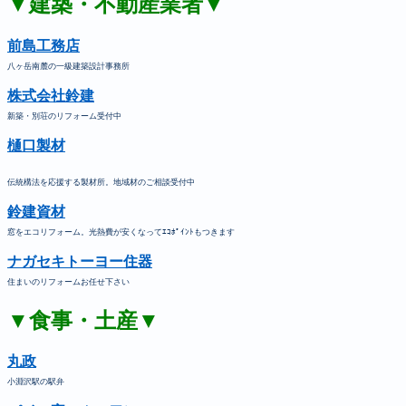
▼建築・不動産業者▼
前島工務店
八ヶ岳南麓の一級建築設計事務所
株式会社鈴建
新築・別荘のリフォーム受付中
樋口製材
伝統構法を応援する製材所。地域材のご相談受付中
鈴建資材
窓をエコリフォーム。光熱費が安くなってｴｺﾎﾟｲﾝﾄもつきます
ナガセキトーヨー住器
住まいのリフォームお任せ下さい
▼食事・土産▼
丸政
小淵沢駅の駅弁