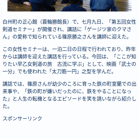
投稿コーナー
新聞
定期購読のご案内
第４回 八ヶ岳高原文学賞
白州町の正心館（蓑輪勝館長）で、七月九日、「第五回女性
剣道セミナー」が開催され、講話に「ゲージツ家のクマさ
ん」の愛称で知られている篠原勝之さんを講師に迎えた。
この女性セミナーは、一泊二日の日程で行われており、昨年
からは講師を迎えた講話を行っている。今回は、「ここが知
りたい早乙女剣道の旅 古流に学ぶ」として、映画「武士の
一分」でも使われた「太刀筋一円」之型を学んだ。
講話では、篠原さんが幼少のころに育った鉄の町室蘭での出
来事や、「鉄の町が嫌いだったのに、鉄をやることになっ
た」と人生の転機となるエピソードを笑を誘いながら紹介し
た。
スポンサーリンク