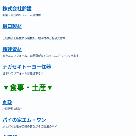
株式会社鈴建
新築・別荘のリフォーム受付中
樋口製材
伝統構法を応援する製材所。地域材のご相談受付中
鈴建資材
窓をエコリフォーム。光熱費が安くなってｴｺﾎﾟｲﾝﾄもつきます
ナガセキトーヨー住器
住まいのリフォームお任せ下さい
▼食事・土産▼
丸政
小淵沢駅の駅弁
パイの家エム・ワン
水とパイ生地が自慢の昔ながらの製法のパイ