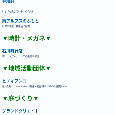
金精軒
いちばん愛している人のために
南アルプスのふもと
地域の名産、特産品の販売
▼時計・メガネ▼
石川時計店
時計、メガネ、ハンコの販売や修理
▼地域活動団体▼
ヒノキブンコ
想いを形に。ホームページ制作・動画制作・SEOの相談受付中
▼庭づくり▼
グランドクリエイト