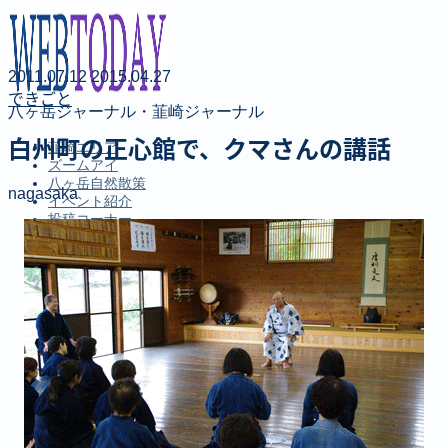
2011.07.12
2015.04.27
できごと
八ヶ岳ジャーナル・韮崎ジャーナル
白州町の正心館で、クマさんの講話
韮崎エリア
ズームアイ
八ヶ岳自然散策
nagasaka
イベント紹介
投稿コーナー
新聞
定期購読のご案内
第４回 八ヶ岳高原文学賞
MENU
韮崎エリア
ズームアイ
八ヶ岳自然散策
イベント紹介