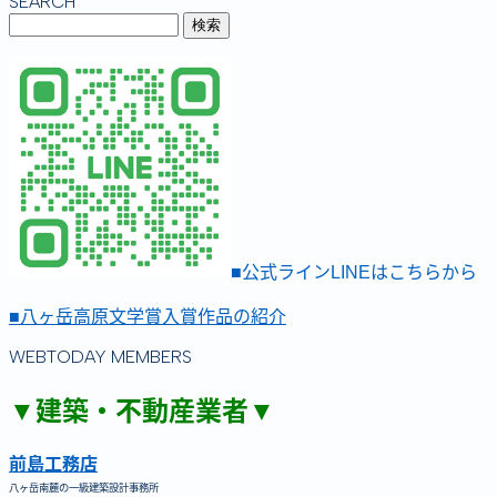
SEARCH
■公式ラインLINEはこちらから
■八ヶ岳高原文学賞入賞作品の紹介
WEBTODAY MEMBERS
▼建築・不動産業者▼
前島工務店
八ヶ岳南麓の一級建築設計事務所