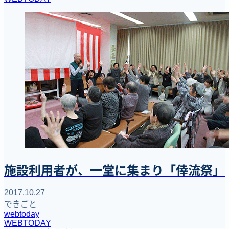
施設利用者が、一堂に集まり「倖流祭」
2017.10.27
できごと
webtoday
WEBTODAY