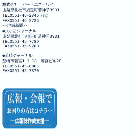
株式会社　ピー・エス・ワイ

山梨県北杜市須玉町若神子3931

TEL0551-46-2346（代）

FAX0551-46-2726

--地域新聞--

●八ヶ岳ジャーナル

山梨県北杜市須玉町若神子3931

TEL0551-45-7789

FAX0551-35-9200

●韮崎ジャーナル

韮崎市若宮1-3-18　若宮ビル2F

TEL0551-45-6885

FAX0551-45-7370