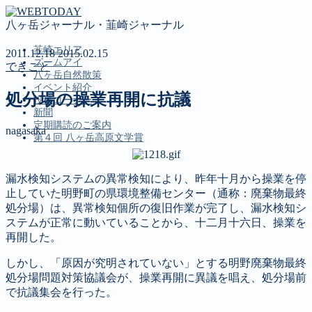
八ヶ岳ジャーナル・韮崎ジャーナル
韮崎エリア
2011.12.18
2015.02.15
ズームアイ
できごと
八ヶ岳自然散策
イベント紹介
処分場の操業再開に抗議
投稿コーナー
新聞
定期購読のご案内
nagasaka
第４回 八ヶ岳高原文学賞
漏水検知システムの異常検知により、昨年十月から操業を停
MENU
止していた明野町の県環境整備センター（通称：廃棄物最終
韮崎エリア
処分場）は、異常検知個所の復旧作業が完了し、漏水検知シ
ズームアイ
ステムが正常に動いていることから、十二月十六日、操業を
八ヶ岳自然散策
再開した。
イベント紹介
しかし、「原因が究明されていない」とする明野廃棄物最終
投稿コーナー
処分場問題対策協議会が、操業再開に異議を唱え、処分場前
新聞
で抗議集会を行った。
定期購読のご案内
第４回 八ヶ岳高原文学賞