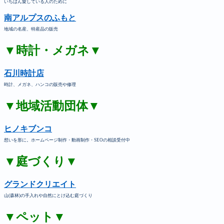
いちばん愛している人のために
南アルプスのふもと
地域の名産、特産品の販売
▼時計・メガネ▼
石川時計店
時計、メガネ、ハンコの販売や修理
▼地域活動団体▼
ヒノキブンコ
想いを形に。ホームページ制作・動画制作・SEOの相談受付中
▼庭づくり▼
グランドクリエイト
山(森林)の手入れや自然にとけ込む庭づくり
▼ペット▼