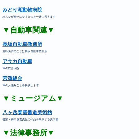
みどり湖動物病院
みんなが幸せになる方法を一緒に考えます
▼自動車関連▼
長坂自動車教習所
運転免許のことは長坂自動車教習所
アサカ自動車
車の総合病院
宮澤鈑金
車のお悩みごとを解決します
▼ミュージアム▼
八ヶ岳泰雲書道美術館
書家・柳田泰雲先生の作品を展示する美術館
▼法律事務所▼