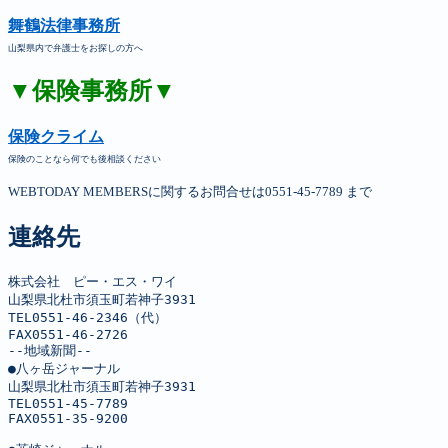
舞鶴法律事務所
山梨県内で弁護士をお探しの方へ
▼保険事務所▼
保険クライム
保険のことなら何でも後相談ください
WEBTODAY MEMBERSに関するお問合せは0551-45-7789 まで
連絡先
株式会社　ピー・エス・ワイ

山梨県北杜市須玉町若神子3931

TEL0551-46-2346（代）

FAX0551-46-2726

--地域新聞--

●八ヶ岳ジャーナル

山梨県北杜市須玉町若神子3931

TEL0551-45-7789

FAX0551-35-9200
