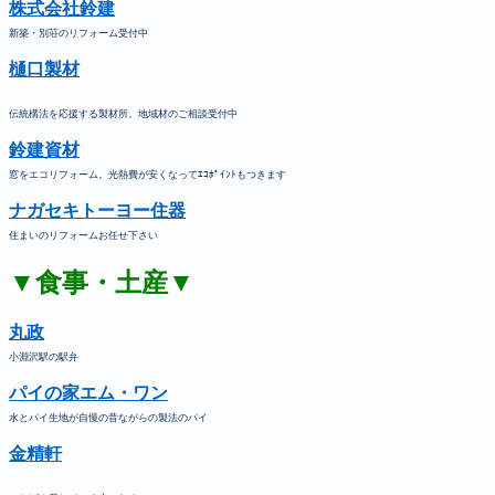
株式会社鈴建
新築・別荘のリフォーム受付中
樋口製材
伝統構法を応援する製材所。地域材のご相談受付中
鈴建資材
窓をエコリフォーム。光熱費が安くなってｴｺﾎﾟｲﾝﾄもつきます
ナガセキトーヨー住器
住まいのリフォームお任せ下さい
▼食事・土産▼
丸政
小淵沢駅の駅弁
パイの家エム・ワン
水とパイ生地が自慢の昔ながらの製法のパイ
金精軒