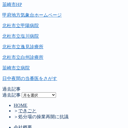
韮崎市HP
甲府地方気象台ホームページ
北杜市立甲陽病院
北杜市立塩川病院
北杜市立逸見診療所
北杜市立白州診療所
韮崎市立病院
日中夜間の当番医をさがす
過去記事
過去記事
HOME
＞
できごと
＞
処分場の操業再開に抗議
会社概要