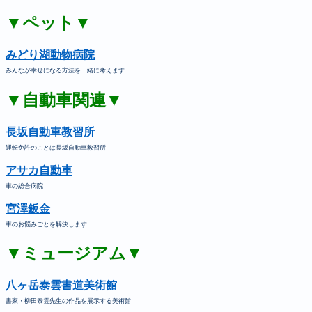
▼ペット▼
みどり湖動物病院
みんなが幸せになる方法を一緒に考えます
▼自動車関連▼
長坂自動車教習所
運転免許のことは長坂自動車教習所
アサカ自動車
車の総合病院
宮澤鈑金
車のお悩みごとを解決します
▼ミュージアム▼
八ヶ岳泰雲書道美術館
書家・柳田泰雲先生の作品を展示する美術館