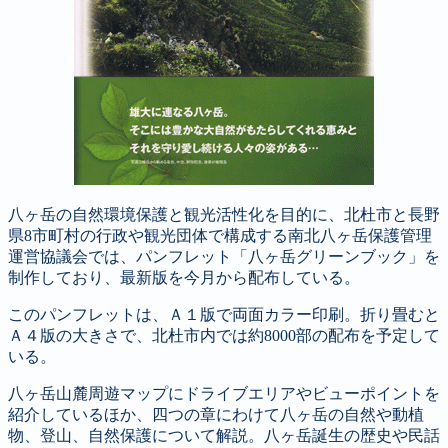
八ヶ岳の自然環境保護と観光活性化を目的に、北杜市と長野
県8市町村の行政や観光団体で構成する南北八ヶ岳保護管理
運営協議会では、パンフレット「八ヶ岳グリーンブック」を
制作しており、最新版を今月から配布している。
このパンフレットは、Ａ１版で両面カラー印刷。折り畳むと
Ａ４版の大きさで、北杜市内では約8000部の配布を予定して
いる。
八ヶ岳山麓周遊マップにドライブエリアやビューポイントを
紹介しているほか、四つの章にわけて八ヶ岳の自然や動植
物、登山、自然保護について解説。八ヶ岳誕生の歴史や民話