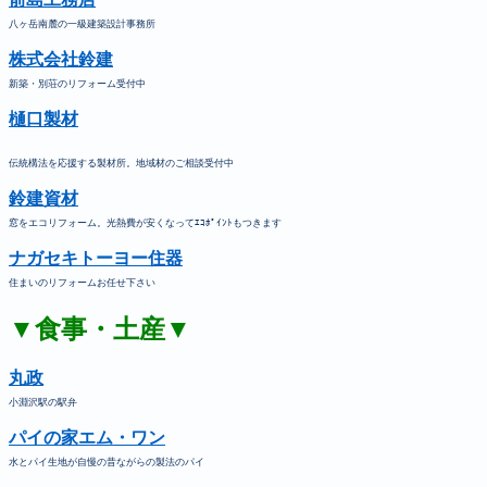
八ヶ岳南麓の一級建築設計事務所
株式会社鈴建
新築・別荘のリフォーム受付中
樋口製材
伝統構法を応援する製材所。地域材のご相談受付中
鈴建資材
窓をエコリフォーム。光熱費が安くなってｴｺﾎﾟｲﾝﾄもつきます
ナガセキトーヨー住器
住まいのリフォームお任せ下さい
▼食事・土産▼
丸政
小淵沢駅の駅弁
パイの家エム・ワン
水とパイ生地が自慢の昔ながらの製法のパイ