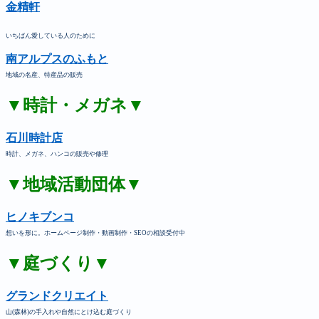
金精軒
いちばん愛している人のために
南アルプスのふもと
地域の名産、特産品の販売
▼時計・メガネ▼
石川時計店
時計、メガネ、ハンコの販売や修理
▼地域活動団体▼
ヒノキブンコ
想いを形に。ホームページ制作・動画制作・SEOの相談受付中
▼庭づくり▼
グランドクリエイト
山(森林)の手入れや自然にとけ込む庭づくり