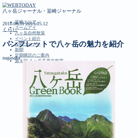
八ヶ岳ジャーナル・韮崎ジャーナル
韮崎エリア
2010.06.11
2015.05.12
ズームアイ
くらし
八ヶ岳自然散策
イベント紹介
パンフレットで八ヶ岳の魅力を紹介
投稿コーナー
新聞
定期購読のご案内
nagasaka
第４回 八ヶ岳高原文学賞
MENU
韮崎エリア
ズームアイ
八ヶ岳自然散策
イベント紹介
投稿コーナー
新聞
定期購読のご案内
第４回 八ヶ岳高原文学賞