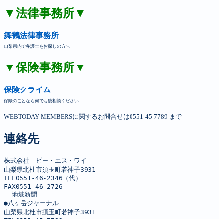
▼法律事務所▼
舞鶴法律事務所
山梨県内で弁護士をお探しの方へ
▼保険事務所▼
保険クライム
保険のことなら何でも後相談ください
WEBTODAY MEMBERSに関するお問合せは0551-45-7789 まで
連絡先
株式会社　ピー・エス・ワイ

山梨県北杜市須玉町若神子3931

TEL0551-46-2346（代）

FAX0551-46-2726

--地域新聞--

●八ヶ岳ジャーナル

山梨県北杜市須玉町若神子3931
