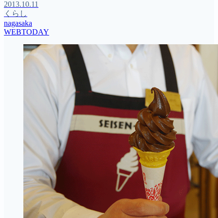
2013.10.11
くらし
nagasaka
WEBTODAY