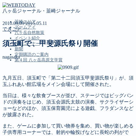
八ヶ岳ジャーナル・韮崎ジャーナル
韮崎エリア
2010.09.09
2015.05.11
ズームアイ
できごと
八ヶ岳自然散策
イベント紹介
須玉町で、甲斐源氏祭り開催
投稿コーナー
新聞
定期購読のご案内
nagasaka
第４回 八ヶ岳高原文学賞
九月五日、須玉町で「第二十二回須玉甲斐源氏祭り」が、須
MENU
玉ふれあい館広場をメイン会場にして開催された。
韮崎エリア
当日は、様々な飲食ブースが並び、ステージではビッグバン
ズームアイ
ドの演奏をはじめ、須玉会源氏太鼓の演奏、サクライザーシ
八ヶ岳自然散策
ョーなどのほか、須玉保育園児による遊戯、フラダンスなど
イベント紹介
が披露された。
投稿コーナー
新聞
また、ゲームに参加して買い物券を集め、買い物が楽しめる
定期購読のご案内
子供専用コーナーでは、射的や輪投げなどに長蛇の列がで
第４回 八ヶ岳高原文学賞