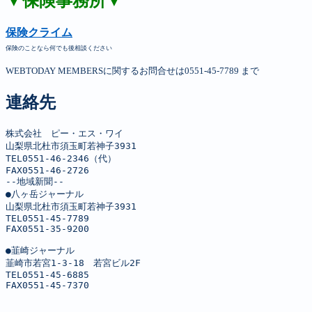
▼保険事務所▼
保険クライム
保険のことなら何でも後相談ください
WEBTODAY MEMBERSに関するお問合せは0551-45-7789 まで
連絡先
株式会社　ピー・エス・ワイ

山梨県北杜市須玉町若神子3931

TEL0551-46-2346（代）

FAX0551-46-2726

--地域新聞--

●八ヶ岳ジャーナル

山梨県北杜市須玉町若神子3931

TEL0551-45-7789

FAX0551-35-9200

●韮崎ジャーナル

韮崎市若宮1-3-18　若宮ビル2F

TEL0551-45-6885

FAX0551-45-7370