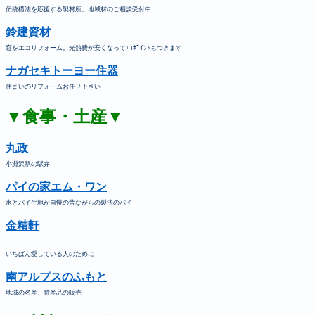
伝統構法を応援する製材所。地域材のご相談受付中
鈴建資材
窓をエコリフォーム。光熱費が安くなってｴｺﾎﾟｲﾝﾄもつきます
ナガセキトーヨー住器
住まいのリフォームお任せ下さい
▼食事・土産▼
丸政
小淵沢駅の駅弁
パイの家エム・ワン
水とパイ生地が自慢の昔ながらの製法のパイ
金精軒
いちばん愛している人のために
南アルプスのふもと
地域の名産、特産品の販売