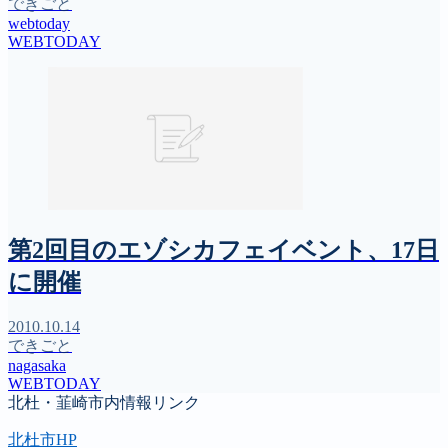
できごと
webtoday
WEBTODAY
第2回目のエゾシカフェイベント、17日
に開催
2010.10.14
できごと
nagasaka
WEBTODAY
北杜・韮崎市内情報リンク
北杜市HP