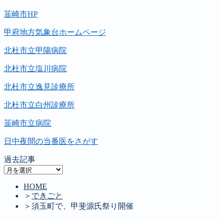
韮崎市HP
甲府地方気象台ホームページ
北杜市立甲陽病院
北杜市立塩川病院
北杜市立逸見診療所
北杜市立白州診療所
韮崎市立病院
日中夜間の当番医をさがす
過去記事
過
去
HOME
記
＞
できごと
事
＞
須玉町で、甲斐源氏祭り開催