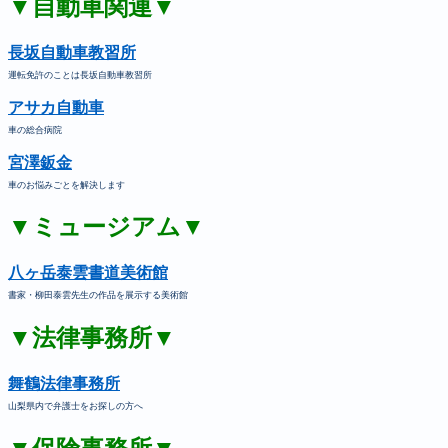
▼自動車関連▼
長坂自動車教習所
運転免許のことは長坂自動車教習所
アサカ自動車
車の総合病院
宮澤鈑金
車のお悩みごとを解決します
▼ミュージアム▼
八ヶ岳泰雲書道美術館
書家・柳田泰雲先生の作品を展示する美術館
▼法律事務所▼
舞鶴法律事務所
山梨県内で弁護士をお探しの方へ