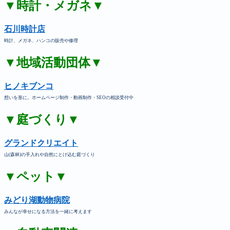
▼時計・メガネ▼
石川時計店
時計、メガネ、ハンコの販売や修理
▼地域活動団体▼
ヒノキブンコ
想いを形に。ホームページ制作・動画制作・SEOの相談受付中
▼庭づくり▼
グランドクリエイト
山(森林)の手入れや自然にとけ込む庭づくり
▼ペット▼
みどり湖動物病院
みんなが幸せになる方法を一緒に考えます