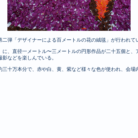
第二弾「デザイナーによる百メートルの花の絨毯」が行われて
）に、直径一メートル〜三メートルの円形作品が二十五個と、
撮影などを楽しんでいる。
約三十万本分で、赤や白、黄、紫など様々な色が使われ、会場