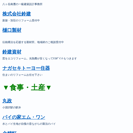
八ヶ岳南麓の一級建築設計事務所
株式会社鈴建
新築・別荘のリフォーム受付中
樋口製材
伝統構法を応援する製材所。地域材のご相談受付中
鈴建資材
窓をエコリフォーム。光熱費が安くなってｴｺﾎﾟｲﾝﾄもつきます
ナガセキトーヨー住器
住まいのリフォームお任せ下さい
▼食事・土産▼
丸政
小淵沢駅の駅弁
パイの家エム・ワン
水とパイ生地が自慢の昔ながらの製法のパイ