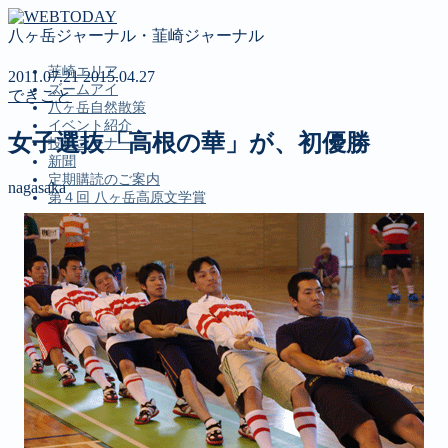
八ヶ岳ジャーナル・韮崎ジャーナル
韮崎エリア
2011.07.21
2015.04.27
ズームアイ
できごと
八ヶ岳自然散策
イベント紹介
女子選抜「高根の華」が、初優勝
投稿コーナー
新聞
定期購読のご案内
nagasaka
第４回 八ヶ岳高原文学賞
MENU
韮崎エリア
ズームアイ
八ヶ岳自然散策
イベント紹介
投稿コーナー
新聞
定期購読のご案内
第４回 八ヶ岳高原文学賞