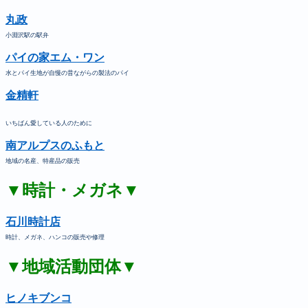
丸政
小淵沢駅の駅弁
パイの家エム・ワン
水とパイ生地が自慢の昔ながらの製法のパイ
金精軒
いちばん愛している人のために
南アルプスのふもと
地域の名産、特産品の販売
▼時計・メガネ▼
石川時計店
時計、メガネ、ハンコの販売や修理
▼地域活動団体▼
ヒノキブンコ