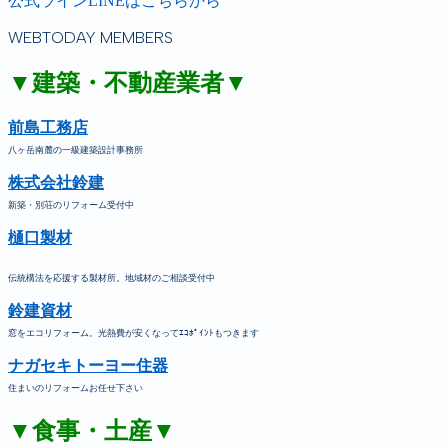
公式ラインLINEはこちらから
WEBTODAY MEMBERS
▼建築・不動産業者▼
前島工務店
八ヶ岳南麓の一級建築設計事務所
株式会社鈴建
新築・別荘のリフォーム受付中
樋口製材
伝統構法を応援する製材所。地域材のご相談受付中
鈴建資材
窓をエコリフォーム。光熱費が安くなってｴｺﾎﾟｲﾝﾄもつきます
ナガセキトーヨー住器
住まいのリフォームお任せ下さい
▼食事・土産▼