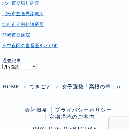
北杜市立塩川病院
北杜市立逸見診療所
北杜市立白州診療所
韮崎市立病院
日中夜間の当番医をさがす
過去記事
過
去
記
事
HOME
できごと
女子選抜「高根の華」が、
＞
＞
会社概要
プライバシーポリシー
定期購読のご案内
2008–2026 WEBTODAY