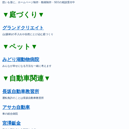
想いを形に。ホームページ制作・動画制作・SEOの相談受付中
▼庭づくり▼
グランドクリエイト
山(森林)の手入れや自然にとけ込む庭づくり
▼ペット▼
みどり湖動物病院
みんなが幸せになる方法を一緒に考えます
▼自動車関連▼
長坂自動車教習所
運転免許のことは長坂自動車教習所
アサカ自動車
車の総合病院
宮澤鈑金