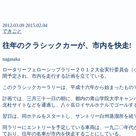
新聞
定期購読のご案内
第４回 八ヶ岳高原文学賞
2012.03.09
2015.02.04
できごと
往年のクラシックカーが、市内を快走!
nagasaka
ロータリーフェローシップラリー２０１２大会実行委員会（
間予定され、市内を走行する計画を立てている。
このクラシックカーラリーは、平成十六年から始まったもの
計画では、三月三十一日の朝に、都内の青山学院大学キャン
北杜サイトなどを通過し、八ヶ岳ロイヤルホテルでゴールす
翌日は、同ホテルをスタートし、サントリー白州蒸溜所を経
同ラリーにエントリーを予定している車両は、一九二〇年代
ており、往年の名車が市内を快走することにしている。