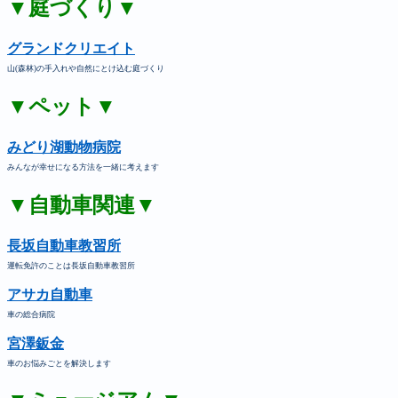
▼庭づくり▼
グランドクリエイト
山(森林)の手入れや自然にとけ込む庭づくり
▼ペット▼
みどり湖動物病院
みんなが幸せになる方法を一緒に考えます
▼自動車関連▼
長坂自動車教習所
運転免許のことは長坂自動車教習所
アサカ自動車
車の総合病院
宮澤鈑金
車のお悩みごとを解決します