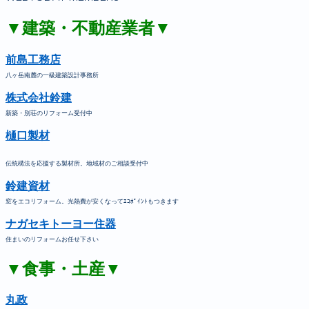
▼建築・不動産業者▼
前島工務店
八ヶ岳南麓の一級建築設計事務所
株式会社鈴建
新築・別荘のリフォーム受付中
樋口製材
伝統構法を応援する製材所。地域材のご相談受付中
鈴建資材
窓をエコリフォーム。光熱費が安くなってｴｺﾎﾟｲﾝﾄもつきます
ナガセキトーヨー住器
住まいのリフォームお任せ下さい
▼食事・土産▼
丸政