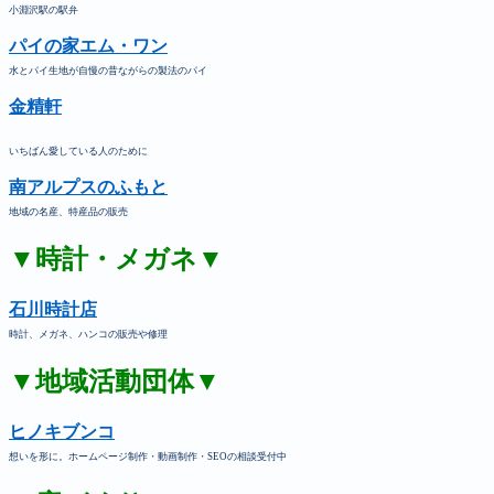
小淵沢駅の駅弁
パイの家エム・ワン
水とパイ生地が自慢の昔ながらの製法のパイ
金精軒
いちばん愛している人のために
南アルプスのふもと
地域の名産、特産品の販売
▼時計・メガネ▼
石川時計店
時計、メガネ、ハンコの販売や修理
▼地域活動団体▼
ヒノキブンコ
想いを形に。ホームページ制作・動画制作・SEOの相談受付中