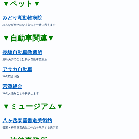
▼ペット▼
みどり湖動物病院
みんなが幸せになる方法を一緒に考えます
▼自動車関連▼
長坂自動車教習所
運転免許のことは長坂自動車教習所
アサカ自動車
車の総合病院
宮澤鈑金
車のお悩みごとを解決します
▼ミュージアム▼
八ヶ岳泰雲書道美術館
書家・柳田泰雲先生の作品を展示する美術館