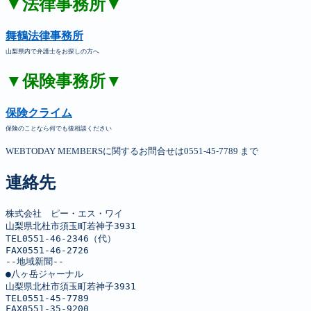
▼法律事務所▼
舞鶴法律事務所
山梨県内で弁護士をお探しの方へ
▼保険事務所▼
保険クライム
保険のことなら何でも後相談ください
WEBTODAY MEMBERSに関するお問合せは0551-45-7789 まで
連絡先
株式会社　ピー・エス・ワイ

山梨県北杜市須玉町若神子3931

TEL0551-46-2346（代）

FAX0551-46-2726

--地域新聞--

●八ヶ岳ジャーナル

山梨県北杜市須玉町若神子3931

TEL0551-45-7789

FAX0551-35-9200
