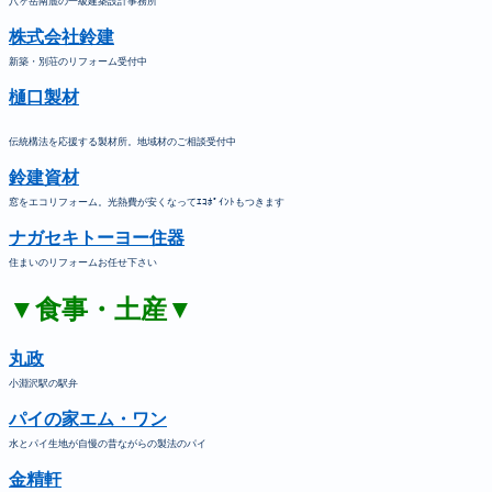
八ヶ岳南麓の一級建築設計事務所
株式会社鈴建
新築・別荘のリフォーム受付中
樋口製材
伝統構法を応援する製材所。地域材のご相談受付中
鈴建資材
窓をエコリフォーム。光熱費が安くなってｴｺﾎﾟｲﾝﾄもつきます
ナガセキトーヨー住器
住まいのリフォームお任せ下さい
▼食事・土産▼
丸政
小淵沢駅の駅弁
パイの家エム・ワン
水とパイ生地が自慢の昔ながらの製法のパイ
金精軒