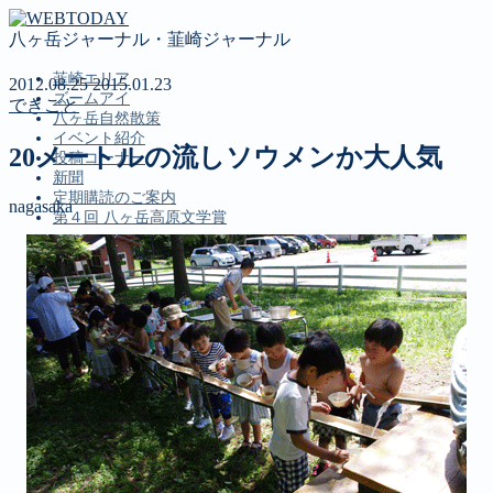
八ヶ岳ジャーナル・韮崎ジャーナル
韮崎エリア
2012.08.25
2015.01.23
ズームアイ
できごと
八ヶ岳自然散策
イベント紹介
20メートルの流しソウメンか大人気
投稿コーナー
新聞
定期購読のご案内
nagasaka
第４回 八ヶ岳高原文学賞
MENU
韮崎エリア
ズームアイ
八ヶ岳自然散策
イベント紹介
投稿コーナー
新聞
定期購読のご案内
第４回 八ヶ岳高原文学賞