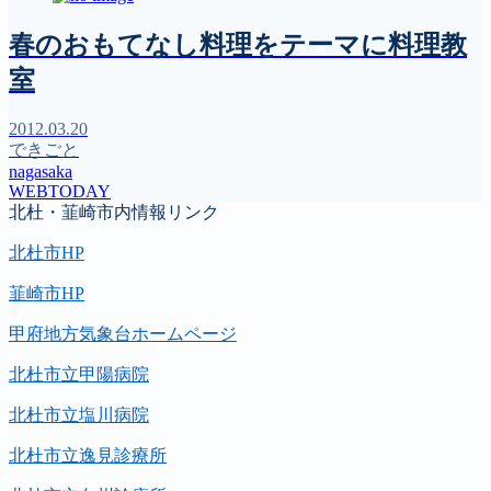
春のおもてなし料理をテーマに料理教
室
2012.03.20
できごと
nagasaka
WEBTODAY
北杜・韮崎市内情報リンク
北杜市HP
韮崎市HP
甲府地方気象台ホームページ
北杜市立甲陽病院
北杜市立塩川病院
北杜市立逸見診療所