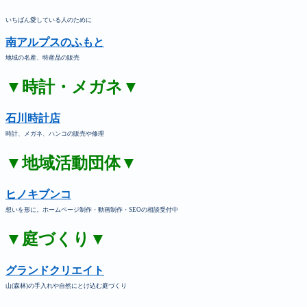
いちばん愛している人のために
南アルプスのふもと
地域の名産、特産品の販売
▼時計・メガネ▼
石川時計店
時計、メガネ、ハンコの販売や修理
▼地域活動団体▼
ヒノキブンコ
想いを形に。ホームページ制作・動画制作・SEOの相談受付中
▼庭づくり▼
グランドクリエイト
山(森林)の手入れや自然にとけ込む庭づくり